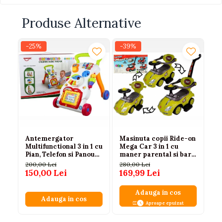
Produse Alternative
-25%
-39%
-3
Antemergator
Masinuta copii Ride-on
An
Multifunctional 3 in 1 cu
Mega Car 3 in 1 cu
in
Pian, Telefon si Panou
maner parental si bara
lu
Educativ, 9 Luni+
protectie galbena 2
200,00 Lei
280,00 Lei
30
ani+
150,00 Lei
169,99 Lei
19
Adauga in cos
Adauga in cos
Aproape epuizat