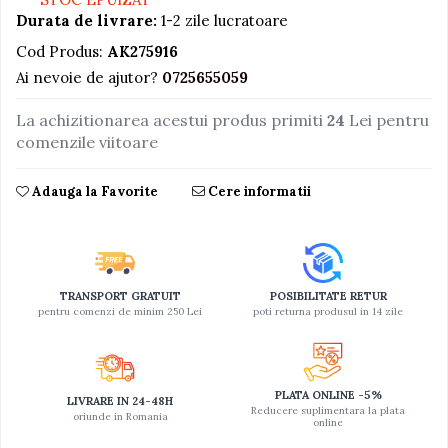
Durata de livrare:
1-2 zile lucratoare
Jucarii educative din lemn
Cod Produs:
AK275916
Motociclete
Ai nevoie de ajutor?
0725655059
Muzica si instrumente
La achizitionarea acestui produs primiti
24
Lei pentru
Pistoale
comenzile viitoare
Plastilina
Proiectoare
Adauga la Favorite
Cere informatii
Saltelute si centre de activitati
Set Avioane si submarine
Seturi de doctor
TRANSPORT GRATUIT
POSIBILITATE RETUR
Seturi de rufe
pentru comenzi de minim 250 Lei
poti returna produsul in 14 zile
Trenulete
Trenuri cu sine
PLATA ONLINE -5%
Vehicule de constructii
LIVRARE IN 24-48H
Reducere suplimentara la plata
oriunde in Romania
online