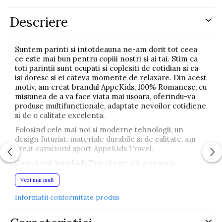
Descriere
Suntem parinti si intotdeauna ne-am dorit tot ceea
ce este mai bun pentru copiii nostri si ai tai. Stim ca
toti parintii sunt ocupati si coplesiti de cotidian si ca
isi doresc si ei cateva momente de relaxare. Din acest
motiv, am creat brandul AppeKids, 100% Romanesc, cu
misiunea de a va face viata mai usoara, oferindu-va
produse multifunctionale, adaptate nevoilor cotidiene
si de o calitate excelenta.
Folosind cele mai noi si moderne tehnologii, un
design futurist, materiale durabile si de calitate, am
creat caruciorul sport AppeKids Travel.
Caruciorul AppeKids Travel este un accesoriu
indispensabil de la 6 luni pana la varsta de 3 ani. Este
Vezi mai mult
foarte important pentru parinte ca un carucior sa fie
usor de manevrat, usor de pliat si de extins si, nu in
Informatii conformitate produs
ultimul rand, sa-i ofere micutului pasager siguranta si
confortul de care are nevoie in primii ani de viata.
Noi suntem convinsi ca, prin crearea caruciorului