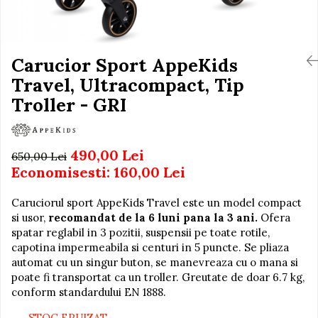
Igiena si Ingrijire Postnatala
Jucarii de baie
Ingrijire cosmetica mamici
Seturi de frumusete
Perioada Alaptarii
Perioada Sarcinii
Carucior Sport AppeKids
Caluti balansoar
Pompe de san
Travel, Ultracompact, Tip
Interactive, educative si
Sisteme De Purtare
muzicale
Troller - GRI
Figurine
Ateliere si unelte
490,00 Lei
650,00 Lei
Blocuri de constructie
Economisesti:
160,00
Lei
Covorase de dans
Caruciorul sport AppeKids Travel este un model compact
Creative
si usor,
recomandat de la 6 luni pana la 3 ani.
Ofera
De plus
spatar reglabil in 3 pozitii, suspensii pe toate rotile,
capotina impermeabila si centuri in 5 puncte. Se pliaza
Electrocasnice si bucatarii
automat cu un singur buton, se manevreaza cu o mana si
Fotolii gonflabile
poate fi transportat ca un troller. Greutate de doar 6.7 kg,
conform standardului EN 1888.
Jocuri de indemanare
Jocuri sportive
STOC EPUIZAT