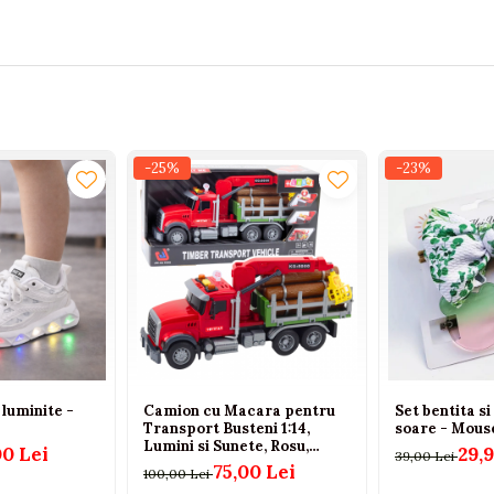
-25%
-23%
 luminite -
Camion cu Macara pentru
Set bentita si
Transport Busteni 1:14,
soare - Mous
Lumini si Sunete, Rosu,
00 Lei
29,9
39,00 Lei
copii, 3 Ani+
75,00 Lei
100,00 Lei