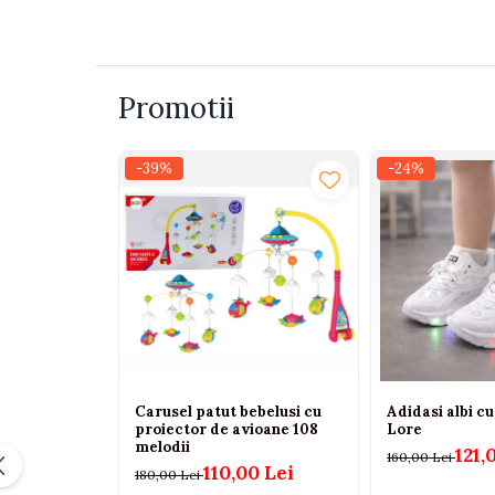
Jucarii bebelusi
Interactive, educative si muzicale
Saltelute si centre de activitati
Jucarii de baie
Promotii
De plus
Zornaitoare
-39%
-24%
Pentru dentitie
Masinute
Papusi
Supermarket
Puzzle
Seturi camion
Table desen copii
Jucarii de baie
Carusel patut bebelusi cu
Adidasi albi cu
proiector de avioane 108
Lore
Seturi de frumusete
melodii
121,
160,00 Lei
110,00 Lei
180,00 Lei
Caluti balansoar