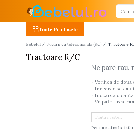
Toate Produsele
Toate Produsele
Jucarii cu telecomanda (RC)
Bebelul /
Jucarii cu telecomanda (RC) /
Tractoare R
Masinute R/C
Tractoare R/C
Tancuri R/C
Atv-uri R/C
Ne pare rau, 
Avioane si elicoptere R/C
- Verifica de doua 
Camioane R/C
- Incearca sa caut
Motociclete R/C
- Incearca o cauta
- Va puteti restran
Roboti R/C
Utilaje constructii R/C
Jucarii
Pentru mai multe infor