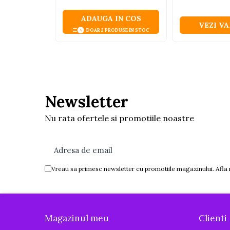
Interactive, educative si
ADAUGA IN COS
muzicale
VEZI V
DOAR 2 PRODUSE IN STOC
Figurine
Ateliere si unelte
Blocuri de constructie
Covorase de dans
Newsletter
Creative
De plus
Nu rata ofertele si promotiile noastre
Electrocasnice si bucatarii
Fotolii gonflabile
Jocuri de indemanare
Vreau sa primesc newsletter cu promotiile magazinului. Afla
Jocuri sportive
Jucarii educative din lemn
Motociclete
Magazinul meu
Clienti
Muzica si instrumente