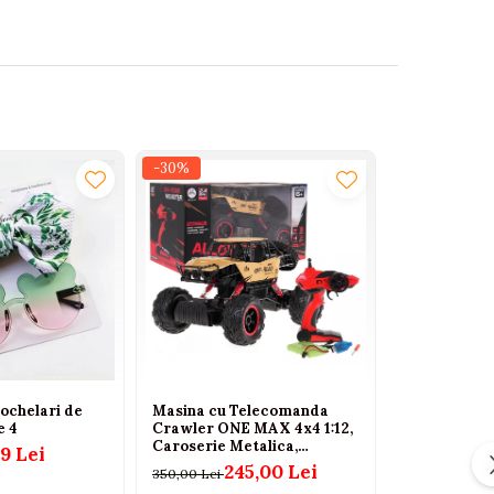
-30%
-27%
 ochelari de
Masina cu Telecomanda
Set tavita di
e 4
Crawler ONE MAX 4x4 1:12,
tacamuri pe
Caroserie Metalica,
Dinozaur R
9 Lei
Suspensie cu Arcuri, Roti
245,00 Lei
39,
350,00 Lei
55,00 Lei
din Cauciuc, 2.4GHz, Auriu, 6