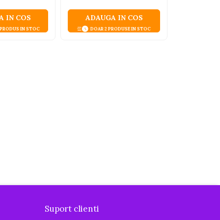
Ani+
 IN COS
ADAUGA IN COS
ADAUG
 PRODUS IN STOC
DOAR 2 PRODUSE IN STOC
Suport clienti