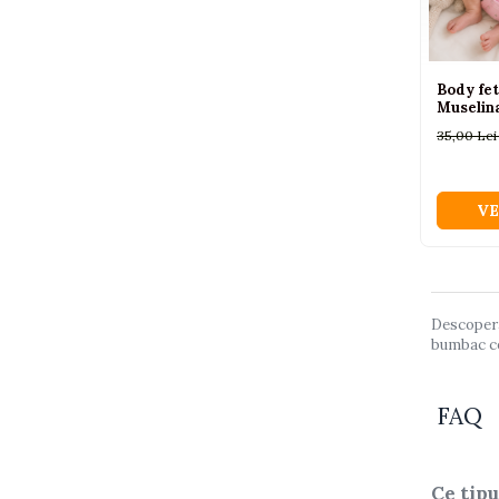
Piscine
Piscine gonflabile
Body fet
Ochelari scufundari
Muselina
Saltele
35,00 Le
Colace inot
Locuri de joaca
Jocuri sportive
VE
Seturi joaca gradinarit
Masinute si vehicule electrice
pentru copii
Descopera 
bumbac con
Masinute electrice
Motociclete electrice
FAQ
ATV & BUGGY electrice
Tractoare electrice
Triciclete electrice
Ce tipu