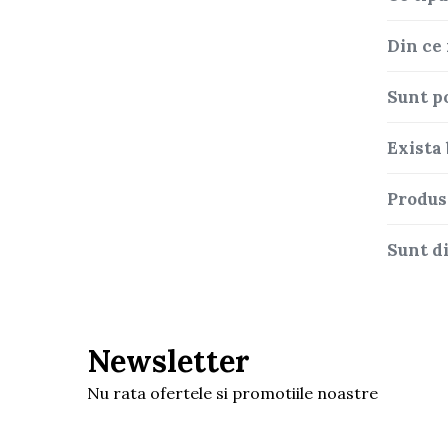
Camioane electrice
Din ce 
Imbracaminte
Sunt p
Seturi copii si bebelusi
Salopete bebe
Exista
Costumase
Rochite
Produs
Accesorii copii
Sunt d
Body-uri bebe
Treninguri copii
Baia bebelusului
Newsletter
Incaltaminte
Adidasi
Nu rata ofertele si promotiile noastre
Pantofiori