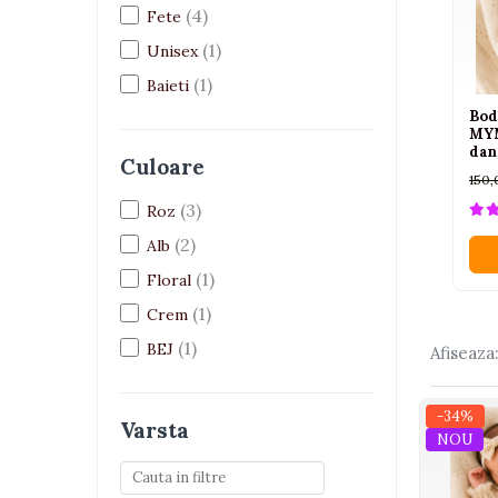
(4)
Fete
Interactive, educative si
muzicale
(1)
Unisex
Figurine
(1)
Baieti
Ateliere si unelte
Bod
MYM
Blocuri de constructie
dan
Culoare
Covorase de dans
150,
(3)
Roz
Creative
(2)
Alb
De plus
(1)
Floral
Electrocasnice si bucatarii
(1)
Crem
Fotolii gonflabile
(1)
BEJ
Jocuri de indemanare
Afiseaza
Jocuri sportive
-34%
Jucarii educative din lemn
Varsta
NOU
Motociclete
Muzica si instrumente