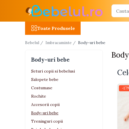
Toate Produsele
Toate Produsele
Jucarii cu telecomanda (RC)
Bebelul /
Imbracaminte /
Body-uri bebe
Masinute R/C
Body
Tancuri R/C
Body-uri bebe
Atv-uri R/C
Cel
Avioane si elicoptere R/C
Seturi copii si bebelusi
Salopete bebe
Camioane R/C
Costumase
-17
Motociclete R/C
Rochite
Roboti R/C
Accesorii copii
Utilaje constructii R/C
Body-uri bebe
Treninguri copii
Jucarii