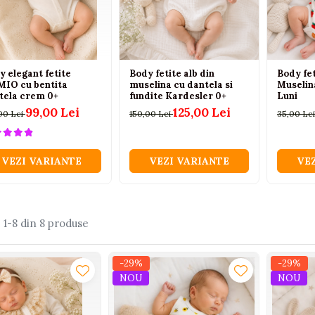
y elegant fetite
Body fetite alb din
Body fe
IO cu bentita
muselina cu dantela si
Muselina
tela crem 0+
fundite Kardesler 0+
Luni
99,00 Lei
125,00 Lei
00 Lei
150,00 Lei
35,00 Le
VEZI VARIANTE
VEZI VARIANTE
VE
:
1-
8
din
8
produse
-29%
-29%
NOU
NOU