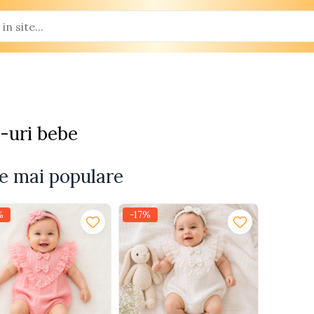
-uri bebe
e mai populare
%
-17%