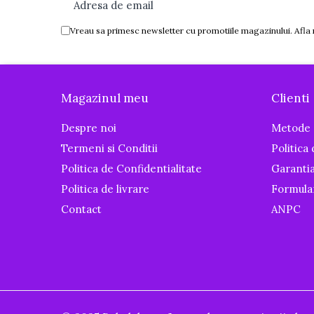
Tenisi
Botosi
Vreau sa primesc newsletter cu promotiile magazinului. Afla
Sandale
Cizme
Magazinul meu
Clienti
Bebe la masa
Scaune de masa
Despre noi
Metode 
Accesorii pentru hranire
Termeni si Conditii
Politica
Seturi de hranire
Politica de Confidentialitate
Garanti
Cani, pahare si accesorii
Politica de livrare
Formula
Contact
ANPC
Biberoane
Suzete si accesorii
Incalzitoare pentru biberoane si
alimente
Bavete