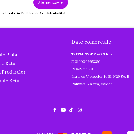
 mai multe in
Politica de Confidentialitate
Date comerciale
de Plata
TOTAL TOPMAG S.R.L
J2019000995380
 de Retur
RO41525520
a Produselor
Intrarea Violetelor 14 Bl. N29 Sc. B
r de Retur
Ramnicu Valcea, Vâlcea