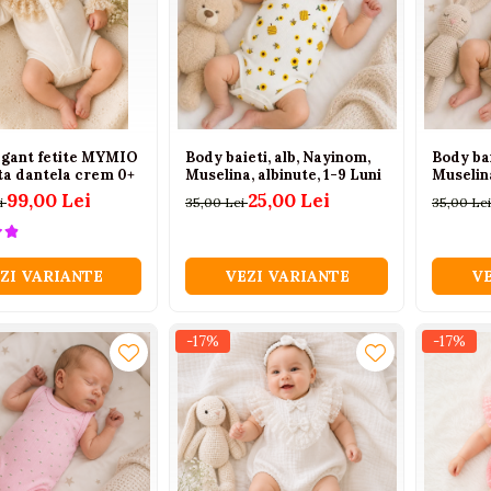
egant fetite MYMIO
Body baieti, alb, Nayinom,
Body bai
ta dantela crem 0+
Muselina, albinute, 1-9 Luni
Muselina
99,00 Lei
25,00 Lei
i
35,00 Lei
35,00 Le
ZI VARIANTE
VEZI VARIANTE
VE
-17%
-17%