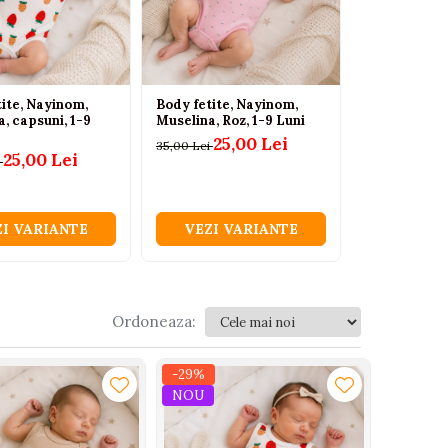
tite, Nayinom,
Body fetite, Nayinom,
Body cu bent
, capsuni, 1-9
Muselina, Roz, 1-9 Luni
100% bumb
lunga roz
25,00 Lei
35,00 Lei
25,00 Lei
89
i
100,00 Lei
ZI VARIANTE
VEZI VARIANTE
VEZI V
Ordoneaza:
-29%
NOU