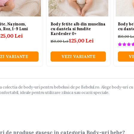
ite, Nayinom,
Body fetite alb din muselina
Body be
, Roz, 1-9 Luni
cu dantela si fundite
cu dante
Kardesler 0+
25,00 Lei
i
150,00 L
125,00 Lei
150,00 Lei
ZI VARIANTE
VEZI VARIANTE
VE
colectia de body-uri pentru bebelusi de pe Bebelul.ro. Alege body-uri cu 
fortabil, ideale pentru utilizare zilnica sau ocazii speciale.
ri de produse gasesc in categoria Body-uri bebe?