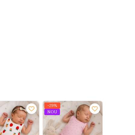
-29%
-11%
NOU