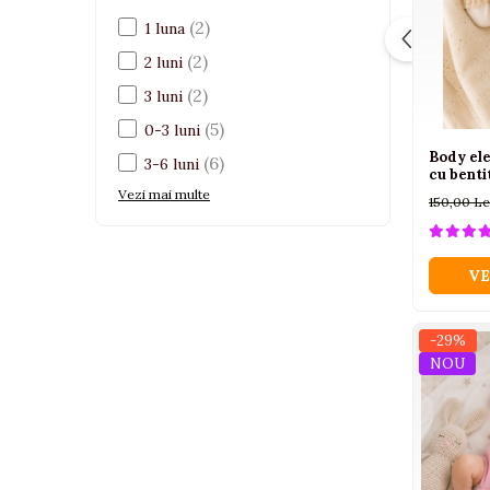
Pistoale
(2)
1 luna
Plastilina
(2)
2 luni
Proiectoare
(2)
3 luni
Saltelute si centre de activitati
(5)
0-3 luni
Body el
Set Avioane si submarine
(6)
3-6 luni
cu benti
Seturi de doctor
Vezi mai multe
150,00 Le
Seturi de rufe
Trenulete
VE
Trenuri cu sine
Vehicule de constructii
-29%
NOU
Jucarii exterior
Ride-on
Biciclete
Triciclete