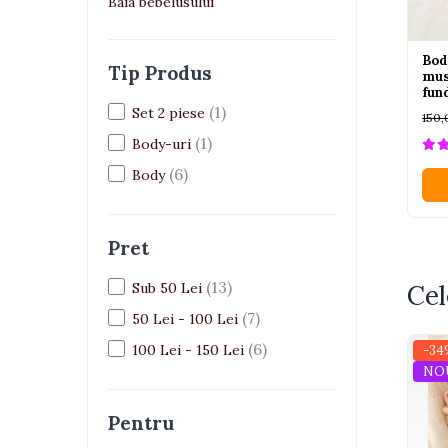
Jucarii bebelusi
Baia bebelusului
Interactive, educative si muzicale
Saltelute si centre de activitati
Bod
Tip Produs
mus
Jucarii de baie
fun
De plus
(1)
Set 2 piese
150,
Zornaitoare
(1)
Body-uri
Pentru dentitie
(6)
Body
Masinute
Papusi
Pret
Supermarket
Puzzle
(13)
Sub 50 Lei
Cel
Seturi camion
(7)
50 Lei - 100 Lei
Table desen copii
(6)
100 Lei - 150 Lei
-34
NO
Jucarii de baie
Seturi de frumusete
Pentru
Caluti balansoar