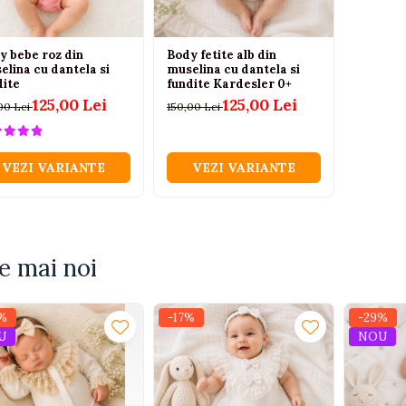
y bebe roz din
Body fetite alb din
elina cu dantela si
muselina cu dantela si
dite
fundite Kardesler 0+
125,00 Lei
125,00 Lei
00 Lei
150,00 Lei
VEZI VARIANTE
VEZI VARIANTE
e mai noi
%
-17%
-29%
U
NOU