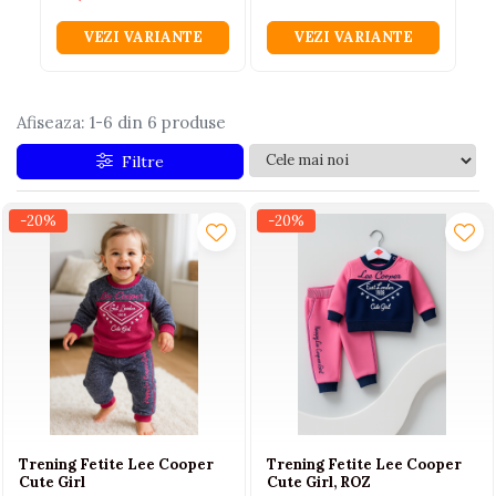
Jucarii educative din lemn
VEZI VARIANTE
VEZI VARIANTE
Motociclete
Muzica si instrumente
Afiseaza:
1-
6
din
6
produse
Pistoale
Filtre
Plastilina
Proiectoare
-20%
-20%
Saltelute si centre de activitati
Set Avioane si submarine
Seturi de doctor
Seturi de rufe
Trenulete
Trenuri cu sine
Vehicule de constructii
Trening Fetite Lee Cooper
Trening Fetite Lee Cooper
Cute Girl
Cute Girl, ROZ