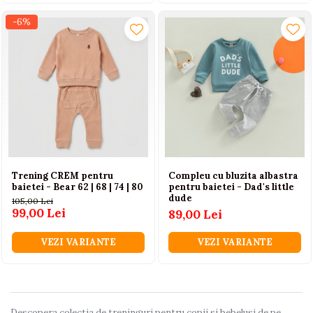
-6%
Trening CREM pentru
Compleu cu bluzita albastra
baietei - Bear 62 | 68 | 74 | 80
pentru baietei - Dad's little
dude
105,00 Lei
99,00 Lei
89,00 Lei
VEZI VARIANTE
VEZI VARIANTE
Descopera colectia de treninguri pentru copii si bebelusi de pe