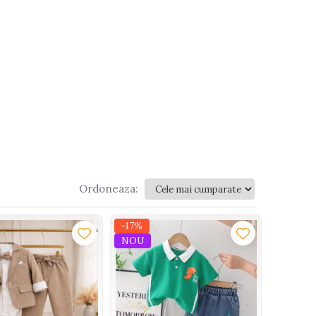
Ordoneaza:
-17%
NOU