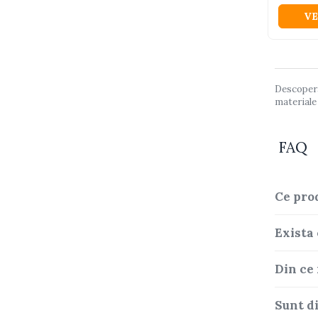
Camioane electrice
VE
Imbracaminte
Seturi copii si bebelusi
Descopera 
Salopete bebe
materiale 
Costumase
Rochite
FAQ
Accesorii copii
Body-uri bebe
Ce pro
Treninguri copii
Baia bebelusului
Exista
Incaltaminte
Din ce
Adidasi
Pantofiori
Sunt d