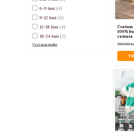
Pistoale
(4)
6-9 luni
Plastilina
(4)
9-12 luni
Proiectoare
(4)
12-18 luni
Costum 
100% bumb
Saltelute si centre de activitati
(2)
18-24 luni
camasa 
pantalon
Set Avioane si submarine
200,00 L
Vezi mai multe
Seturi de doctor
VE
Seturi de rufe
Trenulete
Trenuri cu sine
Vehicule de constructii
Jucarii exterior
Ride-on
Biciclete
Triciclete