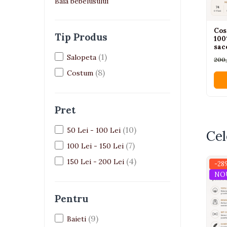
Jucarii bebelusi
Baia bebelusului
Interactive, educative si muzicale
Saltelute si centre de activitati
Cos
Tip Produs
100
Jucarii de baie
sac
De plus
pap
(1)
Salopeta
200
luni
Zornaitoare
(8)
Costum
Pentru dentitie
Masinute
Pret
Papusi
Supermarket
(10)
50 Lei - 100 Lei
Cel
Puzzle
(7)
100 Lei - 150 Lei
Seturi camion
(4)
150 Lei - 200 Lei
-28
Table desen copii
NO
Jucarii de baie
Pentru
Seturi de frumusete
(9)
Baieti
Caluti balansoar