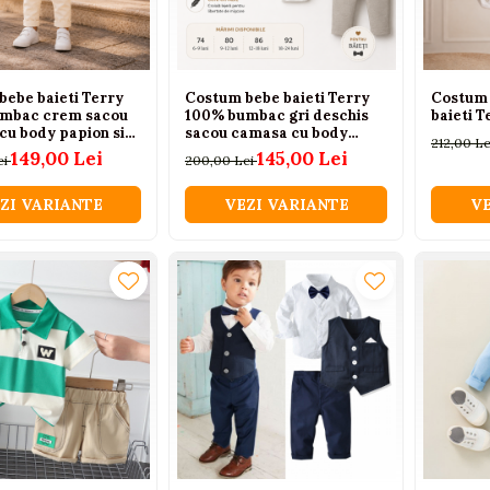
bebe baieti Terry
Costum bebe baieti Terry
Costum 
ac crem sacou
100% bumbac gri deschis
baieti T
cu body papion si
sacou camasa cu body
212,00 L
i 6-24 luni
papion si pantaloni 6-24
149,00 Lei
145,00 Lei
ei
200,00 Lei
luni
ZI VARIANTE
VEZI VARIANTE
VE