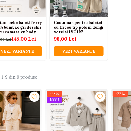
tum bebe baieti Terry
Costumas pentru baietei
% bumbac gri deschis
cu tricou tip polo in dungi
ou camasa cu body
verzi si IVOIRE
ion si pantaloni 6-24
145,00 Lei
98,00 Lei
,00 Lei
VEZI VARIANTE
VEZI VARIANTE
:
1-
9
din
9
produse
-28%
-22%
NOU