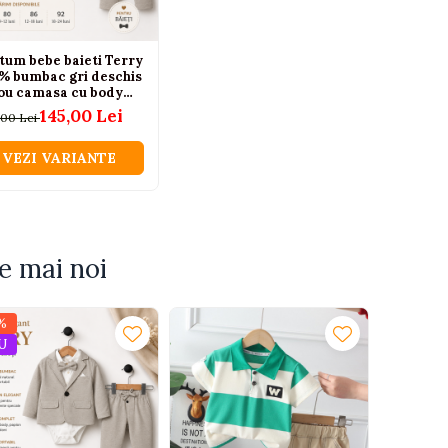
tum bebe baieti Terry
% bumbac gri deschis
ou camasa cu body
ion si pantaloni 6-24
145,00 Lei
,00 Lei
VEZI VARIANTE
e mai noi
%
U