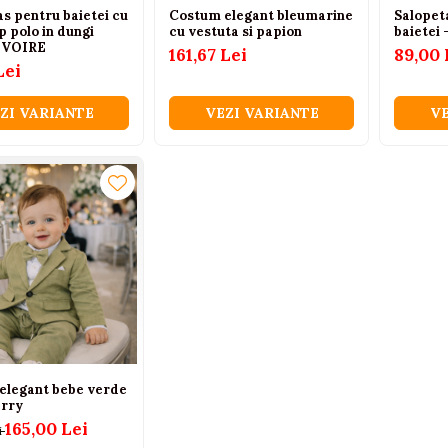
s pentru baietei cu
Costum elegant bleumarine
Salopet
ip polo in dungi
cu vestuta si papion
baietei 
 IVOIRE
161,67 Lei
89,00 
Lei
ZI VARIANTE
VEZI VARIANTE
VE
elegant bebe verde
erry
165,00 Lei
i