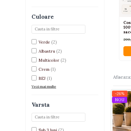
Interactive, educative si
muzicale
Culoare
Figurine
Cos
100
Ateliere si unelte
sac
pap
Blocuri de constructie
200
(2)
luni
Verde
Covorase de dans
(2)
Albastru
Creative
(2)
Multicolor
De plus
(1)
Crem
Electrocasnice si bucatarii
Afiseaza
(1)
BEJ
Fotolii gonflabile
Vezi mai multe
Jocuri de indemanare
-26%
NOU
Jocuri sportive
Varsta
Jucarii educative din lemn
Motociclete
Muzica si instrumente
(2)
Sub 3 luni