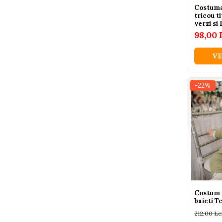
Costuma
Piscine
tricou t
verzi si
Piscine gonflabile
98,00 
Ochelari scufundari
Saltele
VE
Colace inot
Locuri de joaca
-22%
Jocuri sportive
Seturi joaca gradinarit
Masinute si vehicule electrice
pentru copii
Masinute electrice
Motociclete electrice
ATV & BUGGY electrice
Costum 
baieti T
Tractoare electrice
212,00 Le
Triciclete electrice