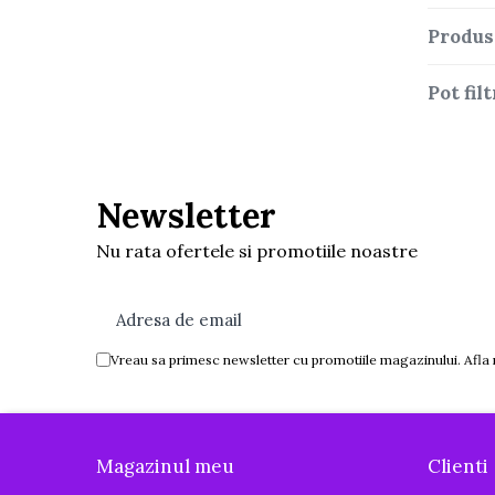
Tenisi
Produs
Botosi
Sandale
Pot fi
Cizme
Bebe la masa
Scaune de masa
Newsletter
Accesorii pentru hranire
Nu rata ofertele si promotiile noastre
Seturi de hranire
Cani, pahare si accesorii
Biberoane
Vreau sa primesc newsletter cu promotiile magazinului. Afla
Suzete si accesorii
Incalzitoare pentru biberoane si
alimente
Bavete
Magazinul meu
Clienti