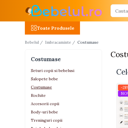
Toate Produsele
Toate Produsele
Jucarii cu telecomanda (RC)
Bebelul /
Imbracaminte /
Costumase
Masinute R/C
Cost
Tancuri R/C
Costumase
Atv-uri R/C
Cel
Avioane si elicoptere R/C
Seturi copii si bebelusi
Salopete bebe
Camioane R/C
Costumase
-28
Motociclete R/C
NO
Rochite
Roboti R/C
Accesorii copii
Utilaje constructii R/C
Body-uri bebe
Treninguri copii
Jucarii