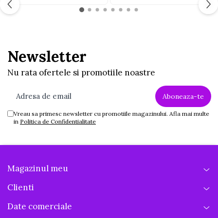
Jucarii educative din lemn
Motociclete
Muzica si instrumente
Newsletter
Pistoale
Nu rata ofertele si promotiile noastre
Plastilina
Proiectoare
Saltelute si centre de activitati
Vreau sa primesc newsletter cu promotiile magazinului. Afla mai multe
Set Avioane si submarine
in
Politica de Confidentialitate
Seturi de doctor
Seturi de rufe
Trenulete
Magazinul meu
Trenuri cu sine
Clienti
Vehicule de constructii
Date comerciale