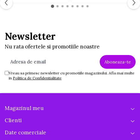
Jucarii educative din lemn
Motociclete
Muzica si instrumente
Newsletter
Pistoale
Nu rata ofertele si promotiile noastre
Plastilina
Proiectoare
Saltelute si centre de activitati
Vreau sa primesc newsletter cu promotiile magazinului. Afla mai multe
Set Avioane si submarine
in
Politica de Confidentialitate
Seturi de doctor
Seturi de rufe
Trenulete
Magazinul meu
Trenuri cu sine
Clienti
Vehicule de constructii
Date comerciale