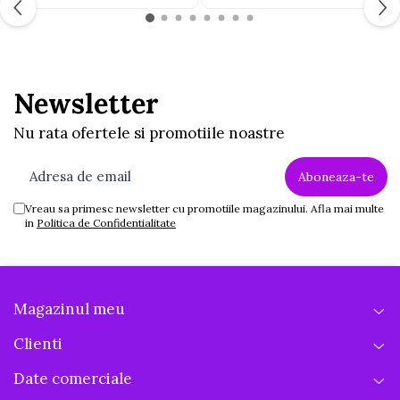
Jucarii educative din lemn
Motociclete
Muzica si instrumente
Newsletter
Pistoale
Nu rata ofertele si promotiile noastre
Plastilina
Proiectoare
Saltelute si centre de activitati
Vreau sa primesc newsletter cu promotiile magazinului. Afla mai multe
Set Avioane si submarine
in
Politica de Confidentialitate
Seturi de doctor
Seturi de rufe
Trenulete
Magazinul meu
Trenuri cu sine
Clienti
Vehicule de constructii
Date comerciale