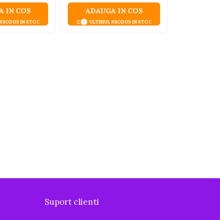
 IN COS
ADAUGA IN COS
ADAUG
 PRODUS IN STOC
ULTIMUL PRODUS IN STOC
Suport clienti