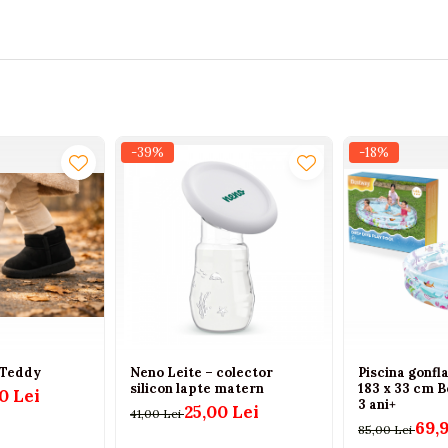
-39%
-18%
 Teddy
Neno Leite – colector
Piscina gonfl
silicon lapte matern
183 x 33 cm 
0 Lei
3 ani+
25,00 Lei
41,00 Lei
69,
85,00 Lei