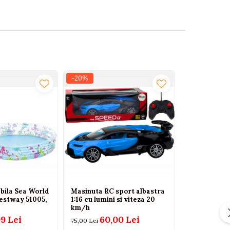
-20%
-25%
abila Sea World
Masinuta RC sport albastra
Avion Milita
Bestway 51005,
1:16 cu lumini si viteza 20
Telecomanda
km/h
LED, Rotire 
99 Lei
60,00 Lei
75
75,00 Lei
100,00 Lei