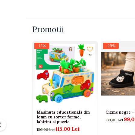
Jucarii bebelusi
Interactive, educative si muzicale
Saltelute si centre de activitati
Jucarii de baie
Promotii
De plus
Zornaitoare
-12%
-29%
Pentru dentitie
Masinute
Papusi
Supermarket
Puzzle
Seturi camion
Table desen copii
Jucarii de baie
Masinuta educationala din
Cizme negre -
lemn cu sorter forme,
99,0
139,00 Lei
Seturi de frumusete
labirint si puzzle
115,00 Lei
130,00 Lei
Caluti balansoar