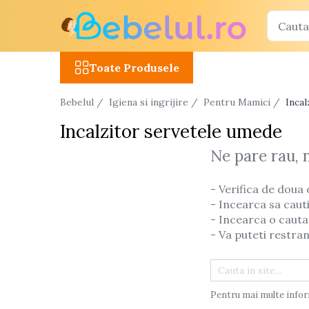
Toate Produsele
Toate Produsele
Jucarii cu telecomanda (RC)
Bebelul /
Igiena si ingrijire /
Pentru Mamici /
Inca
Masinute R/C
Incalzitor servetele umede
Tancuri R/C
Atv-uri R/C
Ne pare rau, 
Avioane si elicoptere R/C
- Verifica de doua 
Camioane R/C
- Incearca sa caut
Motociclete R/C
- Incearca o cauta
- Va puteti restran
Roboti R/C
Utilaje constructii R/C
Jucarii
Pentru mai multe infor