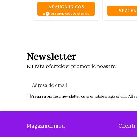
Interactive, educative si
ADAUGA IN COS
VEZI V
muzicale
ULTIMUL PRODUS IN STOC
Figurine
Ateliere si unelte
Blocuri de constructie
Covorase de dans
Newsletter
Creative
Nu rata ofertele si promotiile noastre
De plus
Electrocasnice si bucatarii
Fotolii gonflabile
Vreau sa primesc newsletter cu promotiile magazinului. Afla
Jocuri de indemanare
Jocuri sportive
Jucarii educative din lemn
Magazinul meu
Clienti
Motociclete
Muzica si instrumente