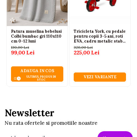
Patura muselina bebelusi
Tricicleta York, cu pedale
Colbi bumbac gri 110x110
pentru copii 3-5 ani, roti
cm 0-12 luni
EVA, cadru metalic stabil,
25 kg
130,00 Lei
320,00 Lei
99,00 Lei
225,00 Lei
ADAUGA IN COS
VEZI VARIANTE
ULTIMUL PRODUS IN
STOC
Newsletter
Nu rata ofertele si promotiile noastre