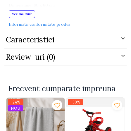
Dimensiune: 60 x 60 cm
Vezi mai mult
Garanție: 24 luni
Informatii conformitate produs
Caracteristici
Review-uri
(0)
Frecvent cumparate impreuna
-24%
-30%
NOU