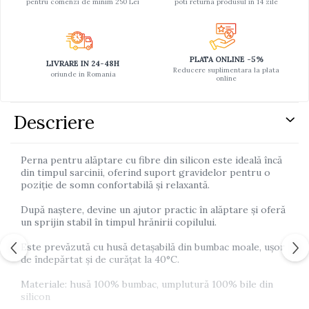
pentru comenzi de minim 250 Lei
poti returna produsul in 14 zile
PLATA ONLINE -5%
LIVRARE IN 24-48H
Reducere suplimentara la plata
oriunde in Romania
online
Descriere
Perna pentru alăptare cu fibre din silicon este ideală încă
din timpul sarcinii, oferind suport gravidelor pentru o
poziție de somn confortabilă și relaxantă.
După naștere, devine un ajutor practic în alăptare și oferă
un sprijin stabil în timpul hrănirii copilului.
Este prevăzută cu husă detașabilă din bumbac moale, ușor
de îndepărtat și de curățat la 40°C.
Materiale: husă 100% bumbac, umplutură 100% bile din
silicon