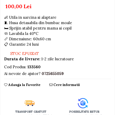
100,00 Lei
Jucarii educative din lemn
Motociclete
👶 Utila in sarcina si alaptare
🧵 Husa detasabila din bumbac moale
Muzica si instrumente
🛏️ Sprijin stabil pentru mama si copil
Pistoale
🧼 Lavabila la 40°C
📏 Dimensiune: 60x60 cm
Plastilina
📋 Garantie 24 luni
Proiectoare
STOC EPUIZAT
Saltelute si centre de activitati
Durata de livrare:
1-2 zile lucratoare
Set Avioane si submarine
Cod Produs:
133560
Seturi de doctor
Ai nevoie de ajutor?
0725655059
Seturi de rufe
Adauga la Favorite
Cere informatii
Trenulete
Trenuri cu sine
Vehicule de constructii
TRANSPORT GRATUIT
POSIBILITATE RETUR