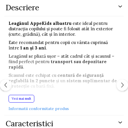
Descriere
Leagănul AppeKids albastru
este ideal pentru
distracția copilului și poate fi folosit atât în exterior
(curte, grădină), cât și în interior.
Este recomandat pentru copii cu vârsta cuprinsă
între
1 an și 3 ani
.
Leagănul se pliază ușor – atât cadrul cât și scaunul –
fiind perfect pentru
transport sau depozitare
rapidă
.
Scaunul este echipat cu
centură de siguranță
reglabilă în 2 puncte
și un
sistem suplimentar de
protecție
cu bară fixă.
Mecanismele laterale permit
blocarea picioarelor
Vezi mai mult
pentru a preveni plierea involuntară.
Este disponibil într-o gamă variată de culori atractive.
Informatii conformitate produs
Caracteristici:
Caracteristici