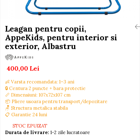
Igiena si Ingrijire Postnatala
Jucarii de baie
Ingrijire cosmetica mamici
Seturi de frumusete
Perioada Alaptarii
Perioada Sarcinii
Leagan pentru copii,
Caluti balansoar
Pompe de san
AppeKids, pentru interior si
Interactive, educative si
Sisteme De Purtare
muzicale
exterior, Albastru
Figurine
Ateliere si unelte
400,00 Lei
Blocuri de constructie
Covorase de dans
👶 Varsta recomandata: 1–3 ani
🔒 Centura 2 puncte + bara protectie
Creative
📏 Dimensiuni: 107x72x107 cm
De plus
📦 Pliere usoara pentru transport/depozitare
🪑 Structura metalica stabila
Electrocasnice si bucatarii
📋 Garantie 24 luni
Fotolii gonflabile
STOC EPUIZAT
Jocuri de indemanare
Durata de livrare:
1-2 zile lucratoare
Jocuri sportive