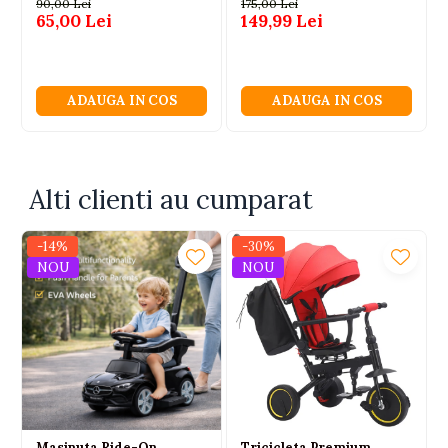
90,00 Lei
175,00 Lei
65,00 Lei
149,99 Lei
ADAUGA IN COS
ADAUGA IN COS
Alti clienti au cumparat
-14%
-30%
NOU
NOU
Masinuta Ride-On
Tricicleta Premium