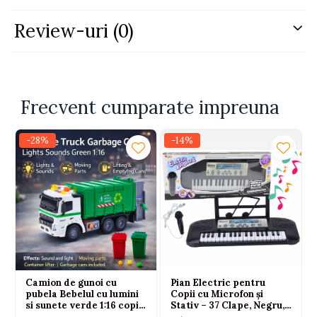
Pliere ușoară a cadrului și scaunului
Centură de siguranță reglabilă în 2 puncte
Review-uri
(0)
Bară de protecție fixă
Construcție metalică stabilă și sigură
Greutate maximă suportată:
25 kg
Dimensiuni:
107 x 72 x 107 cm
Dimensiuni pliat:
130 x 72 x 20 cm
Frecvent cumparate impreuna
Garanție:
24 luni
-28%
-14%
Camion de gunoi cu
Pian Electric pentru
pubela Bebelul cu lumini
Copii cu Microfon și
si sunete verde 1:16 copii
Stativ – 37 Clape, Negru,
3 ani+
3 ani+