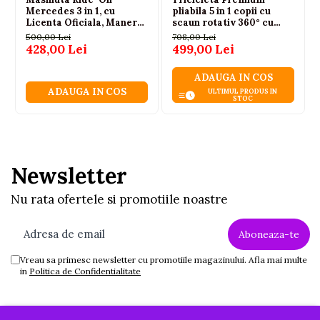
Mercedes 3 in 1, cu
pliabila 5 in 1 copii cu
Licenta Oficiala, Maner
scaun rotativ 360° cu
Parental, Roti EVA, Negru,
pozitie de somn si maner
500,00 Lei
708,00 Lei
12-36 luni
parental rosie 6 luni+
428,00 Lei
499,00 Lei
ADAUGA IN COS
ADAUGA IN COS
ULTIMUL PRODUS IN
STOC
Newsletter
Nu rata ofertele si promotiile noastre
Vreau sa primesc newsletter cu promotiile magazinului. Afla mai multe
in
Politica de Confidentialitate