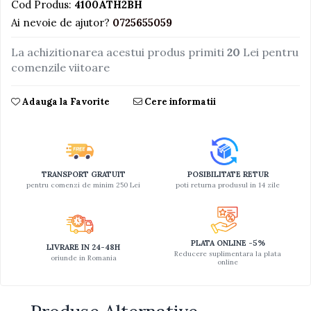
Cod Produs:
4100ATH2BH
Jucarii educative din lemn
Ai nevoie de ajutor?
0725655059
Motociclete
La achizitionarea acestui produs primiti
20
Lei pentru
Muzica si instrumente
comenzile viitoare
Pistoale
Adauga la Favorite
Cere informatii
Plastilina
Proiectoare
Saltelute si centre de activitati
Set Avioane si submarine
TRANSPORT GRATUIT
POSIBILITATE RETUR
pentru comenzi de minim 250 Lei
poti returna produsul in 14 zile
Seturi de doctor
Seturi de rufe
Trenulete
PLATA ONLINE -5%
LIVRARE IN 24-48H
Reducere suplimentara la plata
Trenuri cu sine
oriunde in Romania
online
Vehicule de constructii