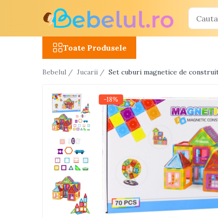
Toate Produsele
Toate Produsele
Jucarii cu telecomanda (RC)
Bebelul /
Jucarii /
Set cuburi magnetice de construit
Masinute R/C
Tancuri R/C
-18%
Atv-uri R/C
Avioane si elicoptere R/C
Camioane R/C
Motociclete R/C
Roboti R/C
Utilaje constructii R/C
Jucarii