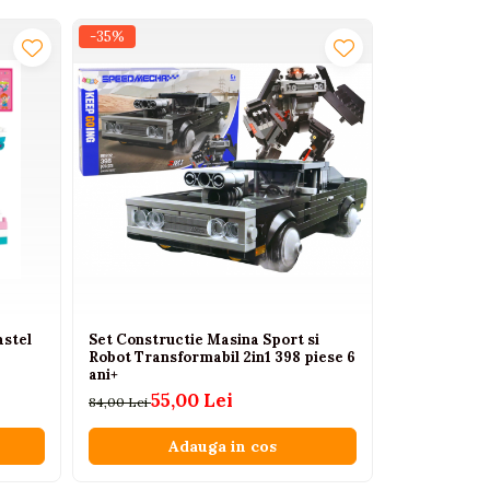
-35%
-21%
astel
Set Constructie Masina Sport si
Cuburi de c
Robot Transformabil 2in1 398 piese 6
Superhero R
ani+
piese
55,00 Lei
87
84,00 Lei
110,00 Lei
Adauga in cos
A