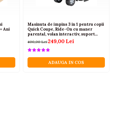
si
Masinuta de impins 3 in 1 pentru copii
Masuta de
+ Ani
Quick Coupe, Ride-On cu maner
lumini sun
parental, volan interactiv, suport
380,63 Lei
picioare, compartiment depozitare,
249,00 Lei
400,00 Lei
roz, 18 luni - 6 ani
ADAUGA IN COS