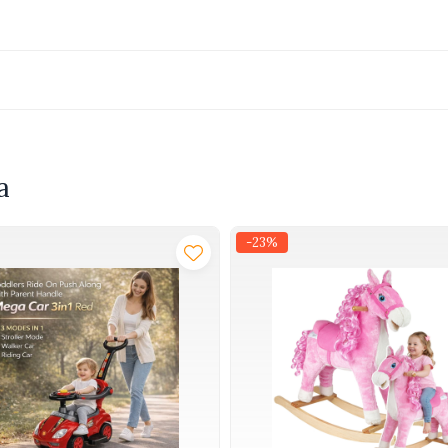
 geometrice
eosebit
atea fina
a
-23%
uri, hexagoane, ferestre, elemente vehicule