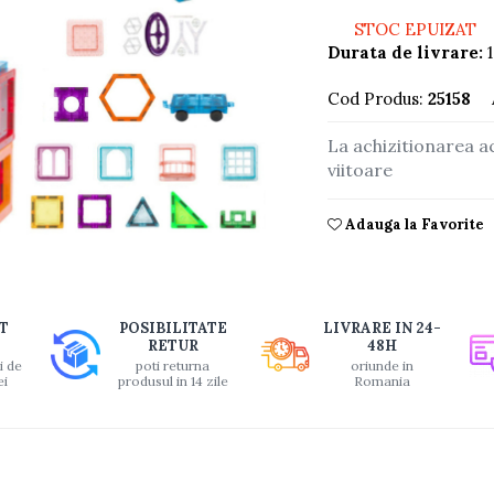
STOC EPUIZAT
Durata de livrare:
1
Cod Produs:
25158
La achizitionarea a
viitoare
Adauga la Favorite
buie
T
POSIBILITATE
LIVRARE IN 24-
ook
RETUR
48H
i de
poti returna
oriunde in
ei
produsul in 14 zile
Romania