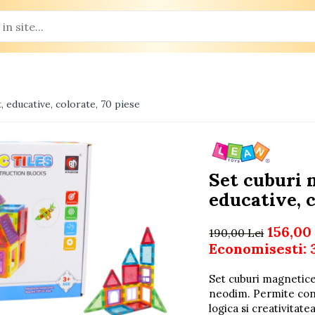
, educative, colorate, 70 piese
Set cuburi 
educative, c
156,00
190,00 Lei
Economisesti:
Set cuburi magnetice
neodim. Permite const
logica si creativitat