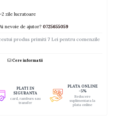
-2 zile lucratoare
Ai nevoie de ajutor?
0725655059
cestui produs primiti
7
Lei pentru comenzile
Cere informatii
PLATA ONLINE
PLATI IN
-5%
SIGURANTA
Reducere
card, ramburs sau
suplimentara la
transfer
plata online