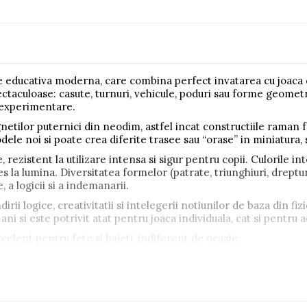
e educativa moderna, care combina perfect invatarea cu joaca c
spectaculoase: casute, turnuri, vehicule, poduri sau forme geomet
n experimentare.
netilor puternici din neodim, astfel incat constructiile raman 
le noi si poate crea diferite trasee sau “orase” in miniatura, 
e, rezistent la utilizare intensa si sigur pentru copii. Culorile
les la lumina. Diversitatea formelor (patrate, triunghiuri, drept
 a logicii si a indemanarii.
rii logice, creativitatii si intelegerii notiunilor de baza din fiz
i si este potrivit atat pentru joaca individuala, cat si pentru ac
elent pentru fete si baieti, indiferent de ocazie.