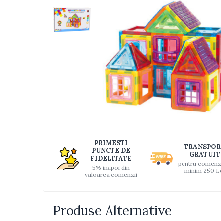
Jucarii bebelusi
Interactive, educative si muzicale
Saltelute si centre de activitati
Jucarii de baie
De plus
Zornaitoare
Pentru dentitie
Masinute
Papusi
Supermarket
Distri
pe
Puzzle
PRIMESTI
TRANSPOR
Faceb
PUNCTE DE
Seturi camion
GRATUIT
FIDELITATE
pentru comenz
5% inapoi din
Table desen copii
minim 250 L
valoarea comenzii
Jucarii de baie
Seturi de frumusete
Produse Alternative
Caluti balansoar