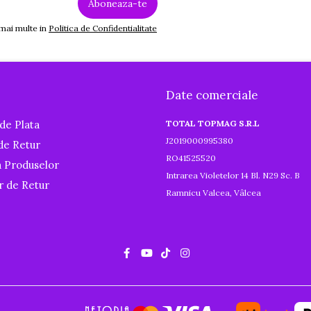
 mai multe in
Politica de Confidentialitate
Date comerciale
de Plata
TOTAL TOPMAG S.R.L
J2019000995380
 de Retur
RO41525520
a Produselor
Intrarea Violetelor 14 Bl. N29 Sc. B
r de Retur
Ramnicu Valcea, Vâlcea