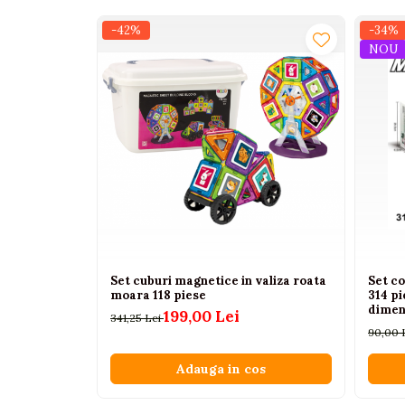
Interactive, educative si
-42%
-34%
muzicale
NOU
Figurine
Ateliere si unelte
Blocuri de constructie
Covorase de dans
Creative
De plus
Electrocasnice si bucatarii
Fotolii gonflabile
Set cuburi magnetice in valiza roata
Set c
Jocuri de indemanare
moara 118 piese
314 pi
dimen
Jocuri sportive
199,00 Lei
341,25 Lei
pentru
90,00 
Jucarii educative din lemn
Adauga in cos
Motociclete
Muzica si instrumente