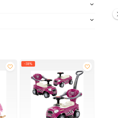
-38%
-35%