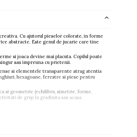
reativa. Cu ajutorul pieselor colorate, in forme
rice abstracte. Este genul de jucarie care tine
ferme si joaca devine mai placuta. Copilul poate
singur sau impreuna cu prietenii.
 intense si elementele transparente atrag atentia
unghiuri, hexagoane, ferestre si piese pentru
ica si geometrie (echilibru, simetrie, forme,
tivitati de grup la gradinita sau acasa.