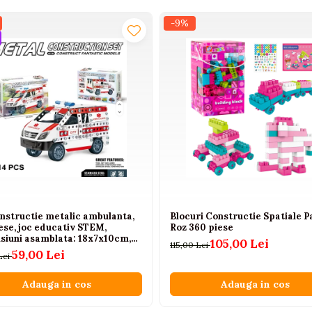
-9%
onstructie metalic ambulanta,
Blocuri Constructie Spatiale P
ese, joc educativ STEM,
Roz 360 piese
siuni asamblata: 18x7x10cm,
105,00 Lei
115,00 Lei
 copii 8+ ani
59,00 Lei
Lei
Adauga in cos
Adauga in cos