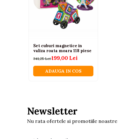
Tenisi
Botosi
Sandale
Cizme
Set cuburi magnetice in
Bebe la masa
valiza roata moara 118 piese
Scaune de masa
199,00 Lei
341,25 Lei
Accesorii pentru hranire
ADAUGA IN COS
Seturi de hranire
Cani, pahare si accesorii
Biberoane
Suzete si accesorii
Newsletter
Incalzitoare pentru biberoane si
alimente
Nu rata ofertele si promotiile noastre
Bavete