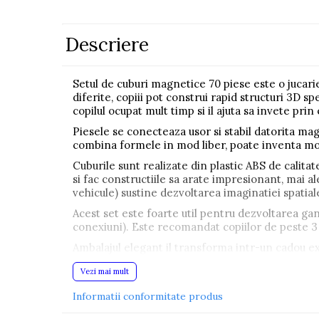
Pistoale
Plastilina
Descriere
Proiectoare
Saltelute si centre de activitati
Setul de cuburi magnetice 70 piese este o jucari
diferite, copiii pot construi rapid structuri 3D 
Set Avioane si submarine
copilul ocupat mult timp si il ajuta sa invete pri
Seturi de doctor
Piesele se conecteaza usor si stabil datorita mag
combina formele in mod liber, poate inventa mode
Seturi de rufe
Cuburile sunt realizate din plastic ABS de calitat
Trenulete
si fac constructiile sa arate impresionant, mai a
vehicule) sustine dezvoltarea imaginatiei spatiale,
Trenuri cu sine
Acest set este foarte util pentru dezvoltarea gandi
Vehicule de constructii
conexiuni). Este recomandat copiilor de peste 3 an
Ambalajul elegant il transforma intr-un cadou exc
Jucarii exterior
Caracteristici principale:
Ride-on
Vezi mai mult
Biciclete
Informatii conformitate produs
set educativ si creativ cu cuburi magnetice
Triciclete