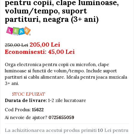
pentru copii, clape luminoase,
Igiena si Ingrijire Postnatala
Jucarii de baie
Ingrijire cosmetica mamici
volum/tempo, suport
Seturi de frumusete
Perioada Alaptarii
partituri, neagra (3+ ani)
Perioada Sarcinii
Caluti balansoar
Pompe de san
Interactive, educative si
Sisteme De Purtare
muzicale
205,00 Lei
250,00 Lei
Figurine
Economisesti:
45,00
Lei
Ateliere si unelte
Orga electronica pentru copii cu microfon, clape
Blocuri de constructie
luminoase si functii de volum/tempo. Include suport
partituri si cablu alimentare. Ideala pentru joaca muzicala
Covorase de dans
3+ ani.
Creative
STOC EPUIZAT
De plus
Durata de livrare:
1-2 zile lucratoare
Electrocasnice si bucatarii
Cod Produs:
15622
Fotolii gonflabile
Ai nevoie de ajutor?
0725655059
Jocuri de indemanare
La achizitionarea acestui produs primiti
10
Lei pentru
Jocuri sportive