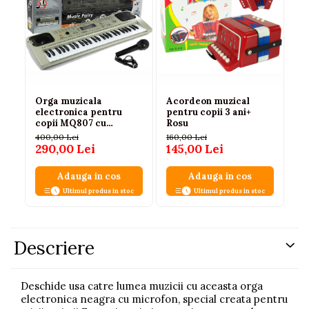
Orga muzicala
Acordeon muzical
Sa
electronica pentru
pentru copii 3 ani+
in
copii MQ807 cu
Rosu
co
microfon si difuzoare
ed
400,00 Lei
160,00 Lei
112
290,00 Lei
145,00 Lei
75
Adauga in cos
Adauga in cos
Ultimul produs in stoc
Ultimul produs in stoc
Descriere
Deschide usa catre lumea muzicii cu aceasta orga
electronica neagra cu microfon, special creata pentru