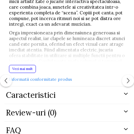
micii artisti! Este o jucarie interactiva spectaculoasa,
care combina joaca, sunetele si creativitatea intr-o
experienta completa de “scena”. Copiii pot canta, pot
compune, pot incerca ritmuri noi si se pot distra ore
intregi, exact ca un adevarat muzician.
Orga impresioneaza prin dimensiunea generoasa si
aspectul realist, iar clapele se lumineaza discret atunci
cand este pornita, oferind un efect vizual care atrage
imediat atentia. Fiind alimentata electric, jucaria
ofera stabilitate in utilizare si multiple functii pentru o
joaca variata. Copilul poate regla volumul si tempo-ul,
poate explora sunete si ritmuri diferite si poate canta
Vezi mai mult
singur sau in acompaniamentul melodiilor disponibile.
Informatii conformitate produs
Suportul pentru partituri inclus ii ajuta pe cei mici sa
isi puna in ordine “repertoriul”: pot repeta melodii
cunoscute sau pot inventa compozitii proprii. Iar cu
Caracteristici
microfonul inclus, distractia se transforma intr-un
mini concert acasa! Copiii canta peste muzica, isi
exerseaza vocea si capata incredere in ei atunci cand
Review-uri
(0)
“performeaza” in fata familiei.
Fabricata din plastic rezistent, orga este potrivita
FAQ
pentru joaca zilnica si pentru momente speciale