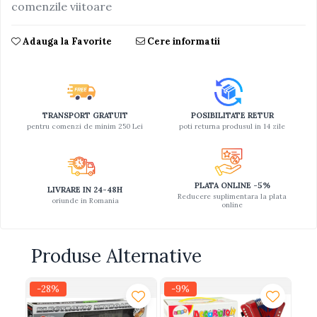
comenzile viitoare
Jucarii educative din lemn
Adauga la Favorite
Cere informatii
Motociclete
Muzica si instrumente
Pistoale
Plastilina
TRANSPORT GRATUIT
POSIBILITATE RETUR
pentru comenzi de minim 250 Lei
poti returna produsul in 14 zile
Proiectoare
Saltelute si centre de activitati
Set Avioane si submarine
PLATA ONLINE -5%
LIVRARE IN 24-48H
Seturi de doctor
Reducere suplimentara la plata
oriunde in Romania
online
Seturi de rufe
Trenulete
Produse Alternative
Trenuri cu sine
Vehicule de constructii
-28%
-9%
-