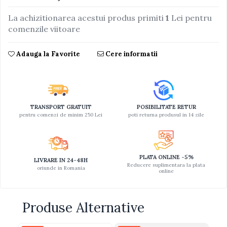
Jucarii educative din lemn
La achizitionarea acestui produs primiti
1
Lei pentru
comenzile viitoare
Motociclete
Muzica si instrumente
Adauga la Favorite
Cere informatii
Pistoale
Plastilina
Proiectoare
TRANSPORT GRATUIT
POSIBILITATE RETUR
Saltelute si centre de activitati
pentru comenzi de minim 250 Lei
poti returna produsul in 14 zile
Set Avioane si submarine
Seturi de doctor
Seturi de rufe
PLATA ONLINE -5%
LIVRARE IN 24-48H
Reducere suplimentara la plata
oriunde in Romania
Trenulete
online
Trenuri cu sine
Vehicule de constructii
Produse Alternative