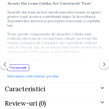
Jucarie Din Lemn Cubika, Set Constructii "Turn"
Jucariile din lemn au fost intodeauna interesante si sigure
pentru copii, acestea contribuind major la dezvoltarea
deprinderilor motorii si perceptiei senzoriale a copilului
tau.
Toate partile componente ale jucariilor Cubika sunt
realizate din lemn de cea mai buna calitate, provenit din
zonele ecologice ale Carpatilor iar vopselurile utilizate
sunt pe baza de apa, nu au miros, sunt foarte rezistente la
uzura si sunt 100% sigure pentru utilizatori.
Setul de constructii “Turn”
este un joc complex ce
poate ajuta semnificativ copilul tau in procesul de
Vezi mai mult
invatare a culorilor si a formelor, sporindu-i dexteritatea,
atentia si simtul echilibrului. Acest tip de joc ajuta copilul
Informatii conformitate produs
sa invete sa potriveasca formele urmand exemplul din
ilustratia de pe ambalaj.Distractia este garantata cu
aceasta jucarie!
Caracteristici
Toate piesele acestui joc sunt cu marginile rotunjite,
astfel incat copilul dumnevoastra sa se poata juca in
Review-uri
(0)
siguranta.