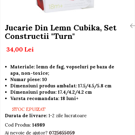
Igiena si Ingrijire Postnatala
Jucarii de baie
Ingrijire cosmetica mamici
Seturi de frumusete
Perioada Alaptarii
Perioada Sarcinii
Jucarie Din Lemn Cubika, Set
Caluti balansoar
Pompe de san
Constructii "Turn"
Interactive, educative si
Sisteme De Purtare
muzicale
34,00 Lei
Figurine
Ateliere si unelte
Materiale: lemn de fag, vopseluri pe baza de
Blocuri de constructie
apa, non-toxice;
Covorase de dans
Numar piese: 10
Dimensiuni produs ambalat: 17.5/4.5/5.8 cm
Creative
Dimensiuni produs: 17.4/4.2/4.2 cm
De plus
Varsta recomandata: 18 luni+
Electrocasnice si bucatarii
STOC EPUIZAT
Durata de livrare:
1-2 zile lucratoare
Fotolii gonflabile
Cod Produs:
14989
Jocuri de indemanare
Ai nevoie de ajutor?
0725655059
Jocuri sportive