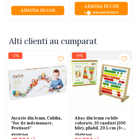
ADAUGA IN COS
ADAUGA IN COS
APROAPE EPUIZAT
Alti clienti au cumparat
-2%
-9%
Jucarie din lemn, Cubika,
Abac din lemn cu bile
“Joc de indemanare,
colorate, 10 randuri (100
Pestisori”
bile), pliabil, 20.5 cm (3+
ani)
49,00 Lei
70,00 Lei