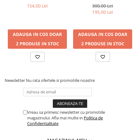
154,00 Lei
300,00 Lei
195,00 Lei
Dimensiunile și conținutul
cubului multifuncțional
ADAUGA IN COS
DOAR
ADAUGA IN COS
DOAR
2 PRODUSE IN STOC
2 PRODUSE IN STOC
cub de aproximativ 22 x 28 cm,
6 blocuri aprox. 4 x 2,5 cm,
manual în limba engleză,
ambalaj aproximativ 26 x 17 x 24 cm.
Specificaţie
Newsletter
Nu rata ofertele si promotiile noastre
Vârsta minimă
6 m+
Sex
Fată
Băiat
Număr minim de jucători
1
Vreau sa primesc newsletter cu promotiile
magazinului. Afla mai multe in
Politica de
Culoare principală
multicolor
Confidentialitate
Tip de putere
3 x AA 1,5 V (nu este inclus)