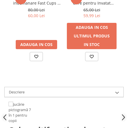
indemanare Fast Cups 3
Cifre pentru Invatat
at
in 1 mingi si cupe 38
Matematica, 28 Piese + 2
80,00 Lei
65,00 Lei
piese, 3 ani+
Zaruri
60,00 Lei
59,99 Lei
ADAUGA IN COS
ULTIMUL PRODUS
ADAUGA IN COS
IN STOC
Descriere