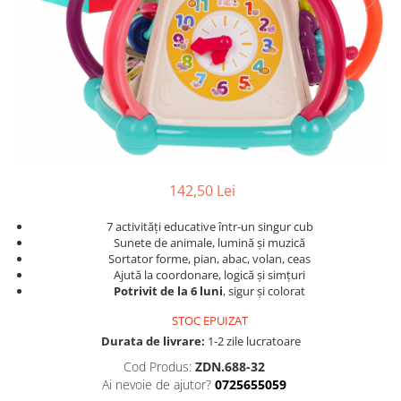
Igiena si Ingrijire Postnatala
Jucarii de baie
Ingrijire cosmetica mamici
Seturi de frumusete
Perioada Alaptarii
Perioada Sarcinii
Caluti balansoar
Pompe de san
Interactive, educative si muzicale
Sisteme De Purtare
Figurine
Ateliere si unelte
Blocuri de constructie
142,50 Lei
Covorase de dans
7 activități educative într-un singur cub
Creative
Sunete de animale, lumină și muzică
Sortator forme, pian, abac, volan, ceas
De plus
Ajută la coordonare, logică și simțuri
Potrivit de la 6 luni
, sigur și colorat
Electrocasnice si bucatarii
STOC EPUIZAT
Fotolii gonflabile
Durata de livrare:
1-2 zile lucratoare
Jocuri de indemanare
Cod Produs:
ZDN.688-32
Jocuri sportive
Ai nevoie de ajutor?
0725655059