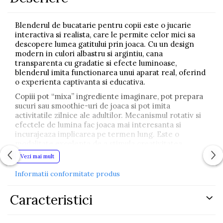
Blenderul de bucatarie pentru copii este o jucarie
interactiva si realista, care le permite celor mici sa
descopere lumea gatitului prin joaca. Cu un design
modern in culori albastru si argintiu, cana
transparenta cu gradatie si efecte luminoase,
blenderul imita functionarea unui aparat real, oferind
o experienta captivanta si educativa.
Copiii pot “mixа” ingrediente imaginare, pot prepara
sucuri sau smoothie-uri de joaca si pot imita
activitatile zilnice ale adultilor. Mecanismul rotativ si
efectele de lumina fac joaca mai interesanta si
incurajeaza implicarea pe termen lung. Este o
modalitate excelenta de a stimula creativitatea,
imaginatia si indemanarea manuala.
Vezi mai mult
Blenderul are dimensiuni compacte si este usor, fiind
Informatii conformitate produs
simplu de mutat si folosit oriunde: acasa, la bunici sau
la gradinita. Este realizat din plastic de calitate,
rezistent si sigur pentru copii, fiind potrivit atat ca
Caracteristici
jucarie individuala, cat si ca parte dintr-o bucatarie de
jucarie mai mare.