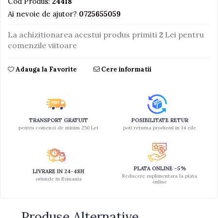
Cod Produs:
24418
Ai nevoie de ajutor?
0725655059
Jucarii educative din lemn
Motociclete
La achizitionarea acestui produs primiti
2
Lei pentru
Muzica si instrumente
comenzile viitoare
Pistoale
Adauga la Favorite
Cere informatii
Plastilina
Proiectoare
Saltelute si centre de activitati
Set Avioane si submarine
TRANSPORT GRATUIT
POSIBILITATE RETUR
pentru comenzi de minim 250 Lei
poti returna produsul in 14 zile
Seturi de doctor
Seturi de rufe
Trenulete
PLATA ONLINE -5%
LIVRARE IN 24-48H
Reducere suplimentara la plata
oriunde in Romania
Trenuri cu sine
online
Vehicule de constructii
Produse Alternative