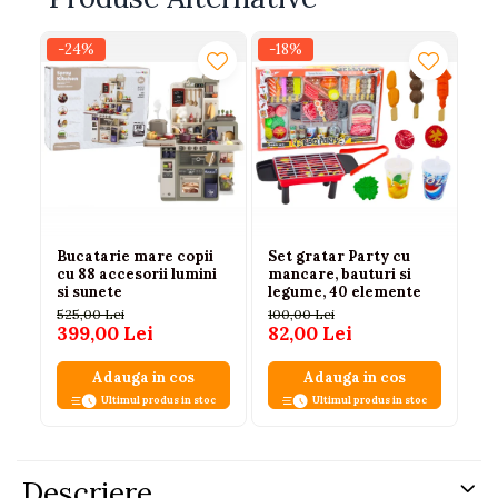
-24%
-18%
-1
Bucatarie mare copii
Set gratar Party cu
Se
cu 88 accesorii lumini
mancare, bauturi si
br
si sunete
legume, 40 elemente
15
12
525,00 Lei
100,00 Lei
399,00 Lei
82,00 Lei
Adauga in cos
Adauga in cos
Ultimul produs in stoc
Ultimul produs in stoc
Descriere