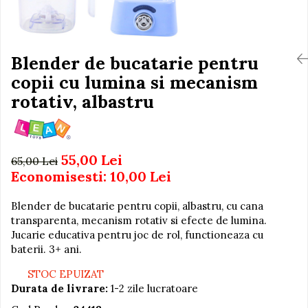
Igiena si Ingrijire Postnatala
Jucarii de baie
Ingrijire cosmetica mamici
Seturi de frumusete
Perioada Alaptarii
Perioada Sarcinii
Blender de bucatarie pentru
Caluti balansoar
Pompe de san
copii cu lumina si mecanism
Interactive, educative si
Sisteme De Purtare
muzicale
rotativ, albastru
Figurine
Ateliere si unelte
55,00 Lei
Blocuri de constructie
65,00 Lei
Economisesti:
10,00
Lei
Covorase de dans
Creative
Blender de bucatarie pentru copii, albastru, cu cana
transparenta, mecanism rotativ si efecte de lumina.
De plus
Jucarie educativa pentru joc de rol, functioneaza cu
Electrocasnice si bucatarii
baterii. 3+ ani.
Fotolii gonflabile
STOC EPUIZAT
Jocuri de indemanare
Durata de livrare:
1-2 zile lucratoare
Jocuri sportive