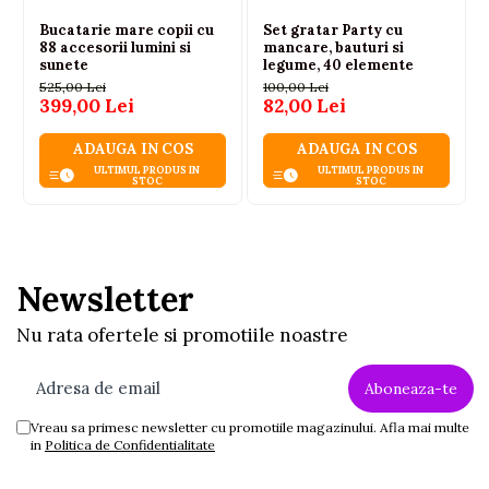
Bucatarie mare copii cu
Set gratar Party cu
88 accesorii lumini si
mancare, bauturi si
sunete
legume, 40 elemente
525,00 Lei
100,00 Lei
399,00 Lei
82,00 Lei
ADAUGA IN COS
ADAUGA IN COS
ULTIMUL PRODUS IN
ULTIMUL PRODUS IN
STOC
STOC
Newsletter
Nu rata ofertele si promotiile noastre
Vreau sa primesc newsletter cu promotiile magazinului. Afla mai multe
in
Politica de Confidentialitate