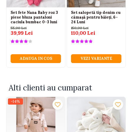
Set fete Nana Baby roz 3
Set salopetă tip denim cu
piese bluza pantaloni
cămașă pentru băieți, 6–
caciula bumbac 0-3 luni
24 Luni
55,00 Lei
150,00 Lei
39,99 Lei
110,00 Lei
ADAUGA IN COS
VEZI VARIANTE
Alti clienti au cumparat
-14%