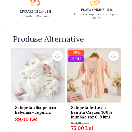
PLATA ONLINE -5%
LIVRARE IN 24-48H
Reducere suplimentara la plata
oriunde in Romania
online
Produse Alternative
-25%
NOU
Salopeta alba pentru
Salopeta fetite cu
Sa
bebelusi - Iepurila
bentita Cayzen 100%
ba
bumbac roz 0-9 luni
89,00 Lei
70
100,00 Lei
75,00 Lei