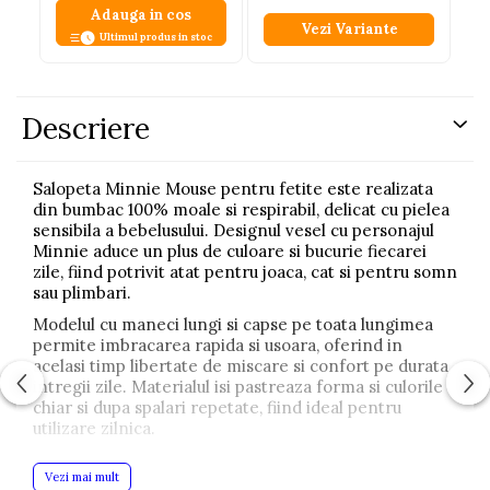
Adauga in cos
Vezi Variante
Ultimul produs in stoc
Descriere
Salopeta Minnie Mouse pentru fetite este realizata
din bumbac 100% moale si respirabil, delicat cu pielea
sensibila a bebelusului. Designul vesel cu personajul
Minnie aduce un plus de culoare si bucurie fiecarei
zile, fiind potrivit atat pentru joaca, cat si pentru somn
sau plimbari.
Modelul cu maneci lungi si capse pe toata lungimea
permite imbracarea rapida si usoara, oferind in
acelasi timp libertate de miscare si confort pe durata
intregii zile. Materialul isi pastreaza forma si culorile
chiar si dupa spalari repetate, fiind ideal pentru
utilizare zilnica.
Avantaje:
Vezi mai mult