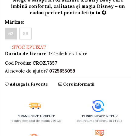
îmbină confortul, calitatea și magia Disney – un
Jucarii educative din lemn
cadou perfect pentru fetița ta 💞
Motociclete
Mărime
:
Muzica si instrumente
62
86
Pistoale
Plastilina
STOC EPUIZAT
Durata de livrare:
1-2 zile lucratoare
Proiectoare
Cod Produs:
CROZ.7357
Saltelute si centre de activitati
Ai nevoie de ajutor?
0725655059
Set Avioane si submarine
Seturi de doctor
Adauga la Favorite
Cere informatii
Seturi de rufe
Trenulete
Trenuri cu sine
TRANSPORT GRATUIT
POSIBILITATE RETUR
pentru comenzi de minim 250 Lei
poti returna produsul in 14 zile
Vehicule de constructii