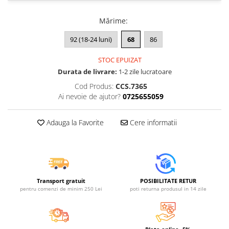
Jucarii educative din lemn
Motociclete
Mărime
:
Muzica si instrumente
92 (18-24 luni)
68
86
Pistoale
STOC EPUIZAT
Plastilina
Durata de livrare:
1-2 zile lucratoare
Proiectoare
Cod Produs:
CCS.7365
Ai nevoie de ajutor?
0725655059
Saltelute si centre de activitati
Set Avioane si submarine
Adauga la Favorite
Cere informatii
Seturi de doctor
Seturi de rufe
Trenulete
Trenuri cu sine
Transport gratuit
POSIBILITATE RETUR
pentru comenzi de minim 250 Lei
poti returna produsul in 14 zile
Vehicule de constructii