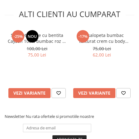
ALTI CLIENTI AU CUMPARAT
Salopeta fetite cu bentita
Set salopeta bumbac
-25%
NOU
-17%
Cayzen 100% bumbac roz 0-
texturat crem cu body
9 luni
bebelusi baieti Murat
100,00 Lei
75,00 Lei
75,00 Lei
62,00 Lei
VEZI VARIANTE
VEZI VARIANTE
Newsletter
Nu rata ofertele si promotiile noastre