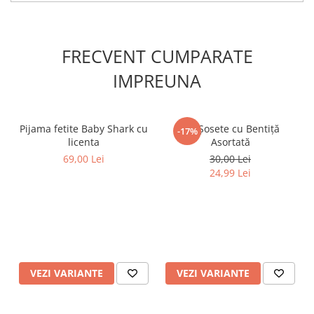
ani din viata fetitei tale.
FRECVENT CUMPARATE
IMPREUNA
Pijama fetite Baby Shark cu
Set Șosete cu Bentiță
-17%
licenta
Asortată
69,00 Lei
30,00 Lei
24,99 Lei
VEZI VARIANTE
VEZI VARIANTE