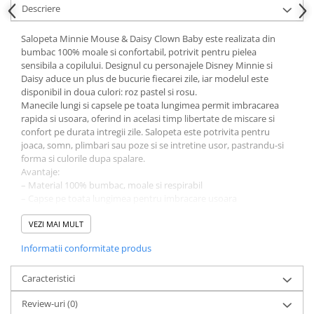
Descriere
Salopeta Minnie Mouse & Daisy Clown Baby este realizata din
bumbac 100% moale si confortabil, potrivit pentru pielea
sensibila a copilului. Designul cu personajele Disney Minnie si
Daisy aduce un plus de bucurie fiecarei zile, iar modelul este
disponibil in doua culori: roz pastel si rosu.
Manecile lungi si capsele pe toata lungimea permit imbracarea
rapida si usoara, oferind in acelasi timp libertate de miscare si
confort pe durata intregii zile. Salopeta este potrivita pentru
joaca, somn, plimbari sau poze si se intretine usor, pastrandu-si
forma si culorile dupa spalare.
Avantaje:
– Material 100% bumbac, moale si respirabil
– Capse pe toata lungimea pentru imbracare usoara
– Imprimeu original Disney Minnie si Daisy
– Potrivita pentru utilizare zilnica sau ocazii speciale
VEZI MAI MULT
Ghid de marimi:
Informatii conformitate produs
68 – aproximativ 6 luni
80 – aproximativ 12 luni
86 – aproximativ 18 luni
Caracteristici
92 – aproximativ 24 luni
Review-uri
(0)
O salopeta practica si confortabila, ideala pentru primele luni si