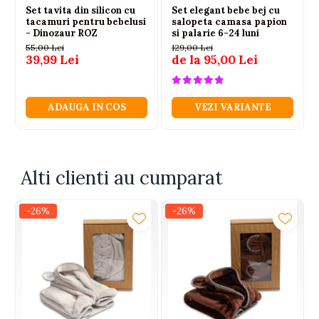
Set tavita din silicon cu
Set elegant bebe bej cu
tacamuri pentru bebelusi
salopeta camasa papion
- Dinozaur ROZ
si palarie 6-24 luni
55,00 Lei
129,00 Lei
39,99 Lei
de la 95,00 Lei
ADAUGA IN COS
VEZI VARIANTE
Alti clienti au cumparat
-26%
-26%