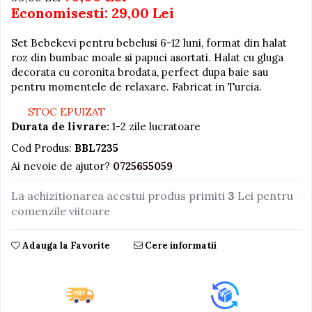
Economisesti:
29,00
Lei
Jucarii educative din lemn
Motociclete
Set Bebekevi pentru bebelusi 6-12 luni, format din halat
roz din bumbac moale si papuci asortati. Halat cu gluga
Muzica si instrumente
decorata cu coronita brodata, perfect dupa baie sau
Pistoale
pentru momentele de relaxare. Fabricat in Turcia.
Plastilina
STOC EPUIZAT
Durata de livrare:
1-2 zile lucratoare
Proiectoare
Cod Produs:
BBL7235
Saltelute si centre de activitati
Ai nevoie de ajutor?
0725655059
Set Avioane si submarine
Seturi de doctor
La achizitionarea acestui produs primiti
3
Lei pentru
comenzile viitoare
Seturi de rufe
Trenulete
Adauga la Favorite
Cere informatii
Trenuri cu sine
Vehicule de constructii