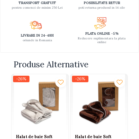
TRANSPORT GRATUIT
POSIBILITATE RETUR
pentru comenzi de minim 250 Lei
poti returna produsul in 14 zile
PLATA ONLINE -5%
LIVRARE IN 24-48H
Reducere suplimentara la plata
oriunde in Romania
online
Produse Alternative
-26%
-26%
-2
Halat de baie Soft
Halat de baie Soft
Ha