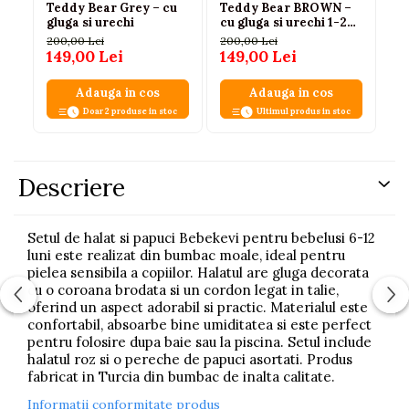
Teddy Bear Grey – cu
Teddy Bear BROWN –
Te
gluga si urechi
cu gluga si urechi 1-2
cu
ani
200,00 Lei
200,00 Lei
20
149,00 Lei
149,00 Lei
14
Adauga in cos
Adauga in cos
Doar 2 produse in stoc
Ultimul produs in stoc
Descriere
Setul de halat si papuci Bebekevi pentru bebelusi 6-12
luni este realizat din bumbac moale, ideal pentru
pielea sensibila a copiilor. Halatul are gluga decorata
cu o coroana brodata si un cordon legat in talie,
oferind un aspect adorabil si practic. Materialul este
confortabil, absoarbe bine umiditatea si este perfect
pentru folosire dupa baie sau la piscina. Setul include
halatul roz si o pereche de papuci asortati. Produs
fabricat in Turcia din bumbac de inalta calitate.
Informatii conformitate produs