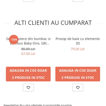
ALTI CLIENTI AU CUMPARAT
Set 3 scutece din bumbac si
Prosop de baie cu elemente
-16%
bambus Baby Ono, GRI
3D
397/02
80,00 Lei
79,00 Lei
67,00 Lei
ADAUGA IN COS
DOAR
ADAUGA IN COS
DOAR
2 PRODUSE IN STOC
2 PRODUSE IN STOC
Newsletter
Nu rata ofertele si promotiile noastre