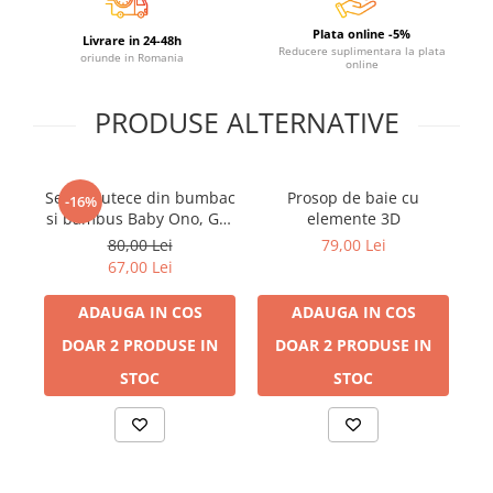
Plata online -5%
Livrare in 24-48h
Reducere suplimentara la plata
oriunde in Romania
online
PRODUSE ALTERNATIVE
Set 3 scutece din bumbac
Prosop de baie cu
M
-16%
si bambus Baby Ono, GRI
elemente 3D
397/02
80,00 Lei
79,00 Lei
67,00 Lei
ADAUGA IN COS
ADAUGA IN COS
DOAR 2 PRODUSE IN
DOAR 2 PRODUSE IN
STOC
STOC