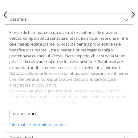
Descriere
Fibrele de bambus creeaza un strat exceptional de moale si
delicat, comparabil cu senzatia matasii. Bambusul este una dintre
cele mai apreciate plante, cunoscuta pentru proprietatile sale
benefice si calmante. Este o materie prima regenerabila si
prietenoasa cu mediul. Creste foarte repede, chiar si pana la 1 m
pe zi, iar la cultivarea lui nu se folosesc pesticide. Bambusul are
proprietati antibacteriene, ceea ce il face rezistent la mirosuri.
Datorita delicatetii fibrelor de bambus, este necesara mentinerea
unei temperaturi corespunzatoare de spalare, care asigura
integritatea structurii moi.
Scutecele naturale, super moi si delicate din BAMBUS sunt un
element indispensabil al trusoului – de neinlocuit atat in perioada
de nou-nascut, cat si in cea de bebelus.
Scutecele din fibra de bambus pot fi folosite din primele zile de
viata – ca infasat, paturica usoara, salteluta de schimbat, cearceaf
VEZI MAI MULT
sau prosopel de mana. Sunt perfecte ca acoperitoare in timpul
Informatii conformitate produs
alaptarii sau ca protectie pe bratul parintelui pentru a apara
hainele de regurgitare. Pot fi folosite si ca jucarie de alint sau ca o
acoperire usoara pentru carucior. Vor fi utile in orice situatie care
Caracteristici