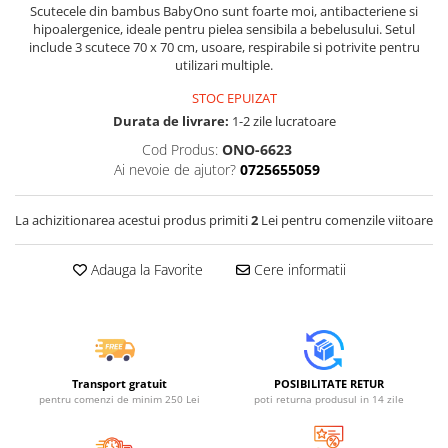
Jucarii educative din lemn
Scutecele din bambus BabyOno sunt foarte moi, antibacteriene si
hipoalergenice, ideale pentru pielea sensibila a bebelusului. Setul
Motociclete
include 3 scutece 70 x 70 cm, usoare, respirabile si potrivite pentru
utilizari multiple.
Muzica si instrumente
STOC EPUIZAT
Pistoale
Durata de livrare:
1-2 zile lucratoare
Plastilina
Cod Produs:
ONO-6623
Proiectoare
Ai nevoie de ajutor?
0725655059
Saltelute si centre de activitati
La achizitionarea acestui produs primiti
2
Lei pentru comenzile viitoare
Set Avioane si submarine
Seturi de doctor
Adauga la Favorite
Cere informatii
Seturi de rufe
Trenulete
Trenuri cu sine
Vehicule de constructii
Transport gratuit
POSIBILITATE RETUR
pentru comenzi de minim 250 Lei
poti returna produsul in 14 zile