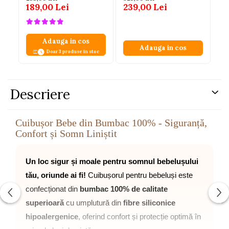
Saltea si Pernuta
189,00 Lei
239,00 Lei
2
Incluse, 72 x 52 cm,
Galben, 0-1 Ani
Adauga in cos
Adauga in cos
Doar 3 produse in stoc
Descriere
Cuibușor Bebe din Bumbac 100% - Siguranță,
Confort și Somn Liniștit
Un loc sigur și moale pentru somnul bebelușului
tău, oriunde ai fi!
Cuibușorul pentru bebeluși este
confecționat din
bumbac 100% de calitate
superioară
cu umplutură din
fibre siliconice
hipoalergenice
, oferind confort și protecție optimă în