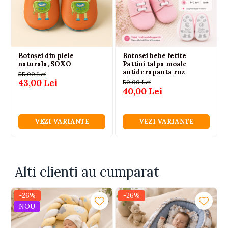
Cuibusor bebelusi, Baby nest din bumbac, Appekids, Clouds
Botoșei din piele
Botosei bebe fetite
naturala, SOXO
Pattini talpa moale
antiderapanta roz
55,00 Lei
43,00 Lei
50,00 Lei
40,00 Lei
VEZI VARIANTE
VEZI VARIANTE
Alti clienti au cumparat
-26%
-26%
NOU