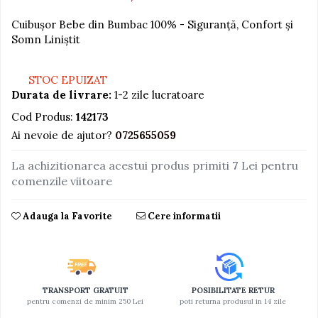
Jucarii educative din lemn
Cuibușor Bebe din Bumbac 100% - Siguranță, Confort și
Somn Liniștit
Motociclete
Muzica si instrumente
STOC EPUIZAT
Pistoale
Durata de livrare:
1-2 zile lucratoare
Plastilina
Cod Produs:
142173
Proiectoare
Ai nevoie de ajutor?
0725655059
Saltelute si centre de activitati
La achizitionarea acestui produs primiti
7
Lei pentru
Set Avioane si submarine
comenzile viitoare
Seturi de doctor
Adauga la Favorite
Cere informatii
Seturi de rufe
Trenulete
Trenuri cu sine
Vehicule de constructii
TRANSPORT GRATUIT
POSIBILITATE RETUR
pentru comenzi de minim 250 Lei
poti returna produsul in 14 zile