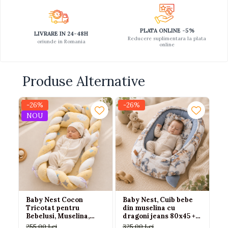
PLATA ONLINE -5%
LIVRARE IN 24-48H
Reducere suplimentara la plata
oriunde in Romania
online
Produse Alternative
-26%
-26%
-
NOU
Baby Nest Cocon
Baby Nest, Cuib bebe
Cu
Tricotat pentru
din muselina cu
VE
Bebelusi, Muselina,
dragoni jeans 80x45 +
al
Protectie Impletita,
perna 0-6 luni
255,00 Lei
325,00 Lei
32