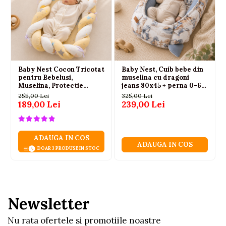
Baby Nest Cocon Tricotat
Baby Nest, Cuib bebe din
pentru Bebelusi,
muselina cu dragoni
Muselina, Protectie
jeans 80x45 + perna 0-6
Impletita, Saltea si
luni
255,00 Lei
325,00 Lei
Pernuta Incluse, 72 x 52
189,00 Lei
239,00 Lei
cm, Galben, 0-1 Ani
ADAUGA IN COS
ADAUGA IN COS
DOAR 3 PRODUSE IN STOC
Newsletter
Nu rata ofertele si promotiile noastre