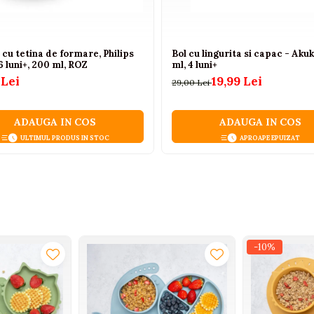
alimentar:
cu tetina de formare, Philips
Bol cu lingurita si capac - Aku
6 luni+, 200 ml, ROZ
ml, 4 luni+
 Lei
19,99 Lei
29,00 Lei
umb sau ftalați
ADAUGA IN COS
ADAUGA IN COS
ULTIMUL PRODUS IN STOC
APROAPE EPUIZAT
ri înalte
-10%