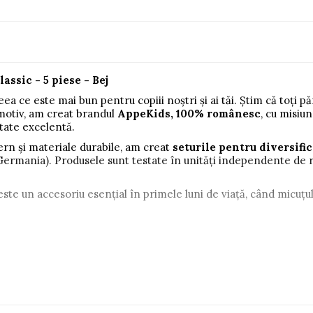
assic - 5 piese - Bej
ce este mai bun pentru copiii noștri și ai tăi. Știm că toți părin
motiv, am creat brandul
AppeKids, 100% românesc
, cu misiu
itate excelentă.
ern și materiale durabile, am creat
seturile pentru diversific
(Germania). Produsele sunt testate în unități independente de 
ste un accesoriu esențial în primele luni de viață, când micuțul
m
142 x 34 mm fiecare