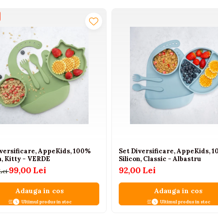
iversificare, AppeKids, 100%
Set Diversificare, AppeKids, 
n, Kitty - VERDE
Silicon, Classic - Albastru
99,00 Lei
92,00 Lei
 Lei
Adauga in cos
Adauga in cos
Ultimul produs in stoc
Ultimul produs in stoc