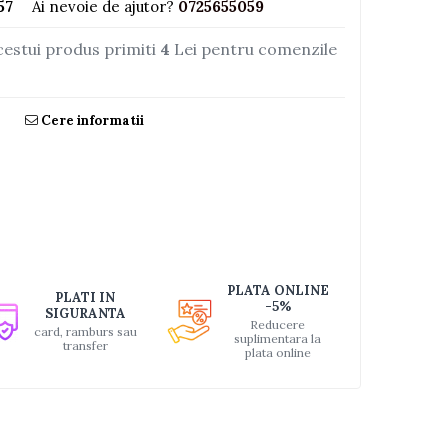
57
Ai nevoie de ajutor?
0725655059
cestui produs primiti
4
Lei pentru comenzile
Cere informatii
PLATA ONLINE
PLATI IN
-5%
SIGURANTA
Reducere
card, ramburs sau
suplimentara la
transfer
plata online