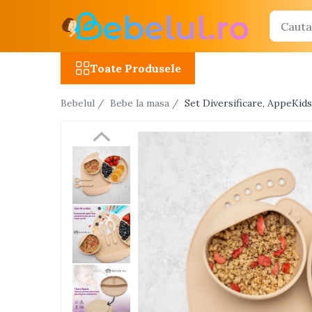
Toate Produsele
Toate Produsele
Jucarii cu telecomanda (RC)
Bebelul /
Bebe la masa /
Set Diversificare, AppeKids,
Masinute R/C
Tancuri R/C
Atv-uri R/C
Avioane si elicoptere R/C
Camioane R/C
Motociclete R/C
Roboti R/C
Utilaje constructii R/C
Jucarii