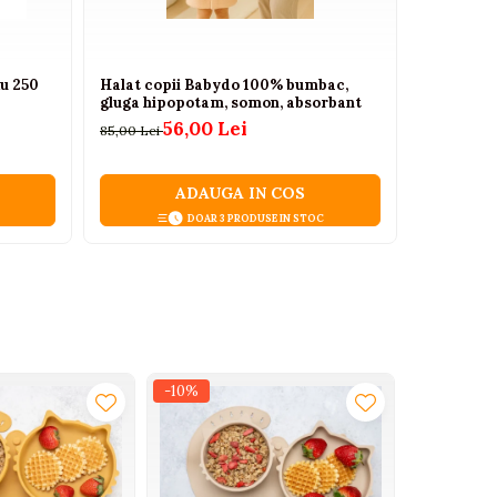
ku 250
Halat copii Babydo 100% bumbac,
Cana din s
gluga hipopotam, somon, absorbant
43,00 Lei
56,00 Lei
85,00 Lei
ADAUGA IN COS
DOAR 3 PRODUSE IN STOC
-10%
-10%