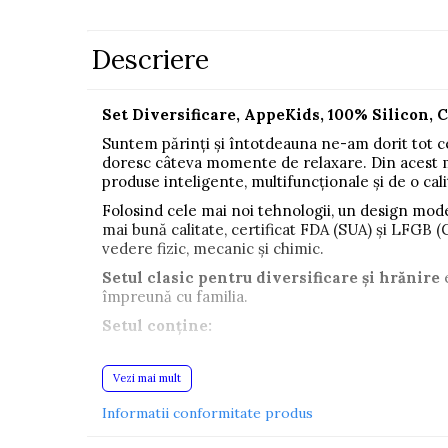
Pistoale
Descriere
Plastilina
Proiectoare
Set Diversificare, AppeKids, 100% Silicon, Cl
Saltelute si centre de activitati
Suntem părinți și întotdeauna ne-am dorit tot ceea 
Set Avioane si submarine
doresc câteva momente de relaxare. Din acest 
Seturi de doctor
produse inteligente, multifuncționale și de o cal
Seturi de rufe
Folosind cele mai noi tehnologii, un design mod
mai bună calitate, certificat FDA (SUA) și LFGB 
Trenulete
vedere fizic, mecanic și chimic.
Trenuri cu sine
Setul clasic pentru diversificare și hrănire
e
împreună cu familia.
Vehicule de constructii
Setul conține:
Jucarii exterior
Farfurie din silicon cu ventuză – 210 x 210 x 37 m
Ride-on
Vezi mai mult
Bol din silicon cu ventuză – 115 x 83 x 57 mm
Biciclete
Bavetă din silicon cu buzunar – 233 x 315 x 32 mm
Informatii conformitate produs
Set tacâmuri din silicon (linguriță și furculiță) – 
Triciclete