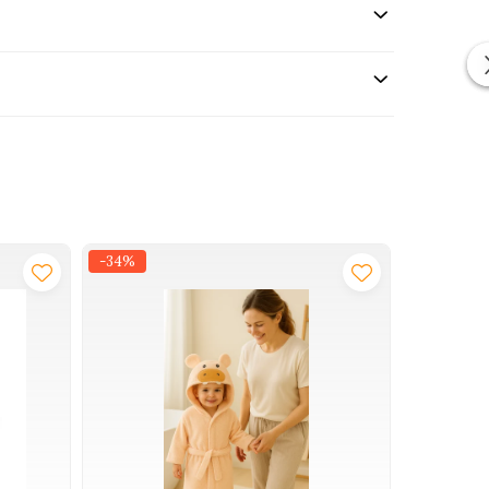
-34%
-9%
obținut din nisip și conține oxigen, hidrogen și