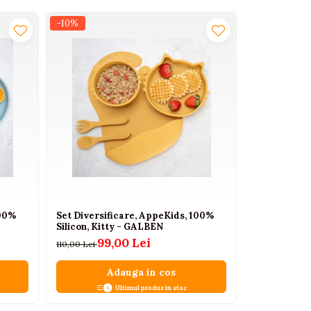
-10%
-10%
100%
Set Diversificare, AppeKids, 100%
Set Diversi
Silicon, Kitty - GALBEN
Silicon, Kitt
99,00 Lei
99
110,00 Lei
110,00 Lei
Adauga in cos
A
Ultimul produs in stoc