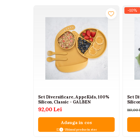
Interactive, educative si
-10%
muzicale
Figurine
Ateliere si unelte
Blocuri de constructie
Covorase de dans
Creative
De plus
Electrocasnice si bucatarii
Fotolii gonflabile
Set Diversificare, AppeKids, 100%
Set D
Jocuri de indemanare
Silicon, Classic - GALBEN
Silico
Jocuri sportive
92,00 Lei
110,00
Jucarii educative din lemn
Adauga in cos
Motociclete
Ultimul produs in stoc
Muzica si instrumente