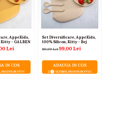
icare, AppeKids,
Set Diversificare, AppeKids,
Set Diver
, Kitty - GALBEN
100% Silicon, Kitty - Bej
100% Silic
00 Lei
99,00 Lei
110,00 Lei
110,00 Lei
A IN COS
ADAUGA IN COS
ADA
L PRODUS IN STOC
ULTIMUL PRODUS IN STOC
ULT