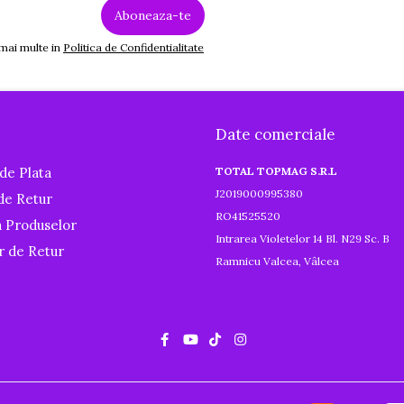
 mai multe in
Politica de Confidentialitate
Date comerciale
de Plata
TOTAL TOPMAG S.R.L
J2019000995380
 de Retur
RO41525520
a Produselor
Intrarea Violetelor 14 Bl. N29 Sc. B
r de Retur
Ramnicu Valcea, Vâlcea