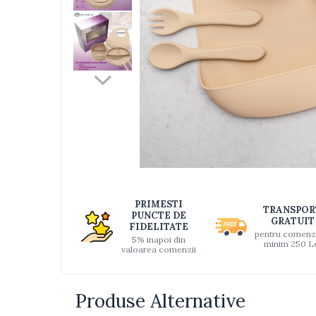
Jucarii bebelusi
Interactive, educative si muzicale
Saltelute si centre de activitati
Jucarii de baie
De plus
Zornaitoare
Pentru dentitie
Masinute
Papusi
Supermarket
Distri
pe
Puzzle
PRIMESTI
TRANSPOR
Faceb
PUNCTE DE
Seturi camion
GRATUIT
FIDELITATE
pentru comenz
5% inapoi din
Table desen copii
minim 250 L
valoarea comenzii
Jucarii de baie
Seturi de frumusete
Produse Alternative
Caluti balansoar