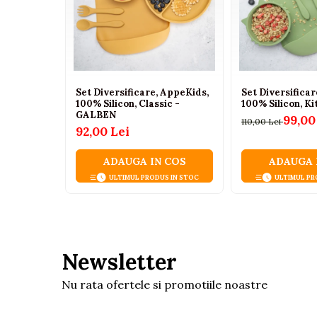
Tenisi
Botosi
Sandale
Cizme
Set Diversificare, AppeKids,
Set Diversifica
100% Silicon, Classic -
100% Silicon, K
Bebe la masa
GALBEN
99,00
110,00 Lei
Scaune de masa
92,00 Lei
Accesorii pentru hranire
ADAUGA IN COS
ADAUGA 
Seturi de hranire
ULTIMUL PRODUS IN STOC
ULTIMUL PR
Cani, pahare si accesorii
Biberoane
Suzete si accesorii
Newsletter
Incalzitoare pentru biberoane si
alimente
Nu rata ofertele si promotiile noastre
Bavete