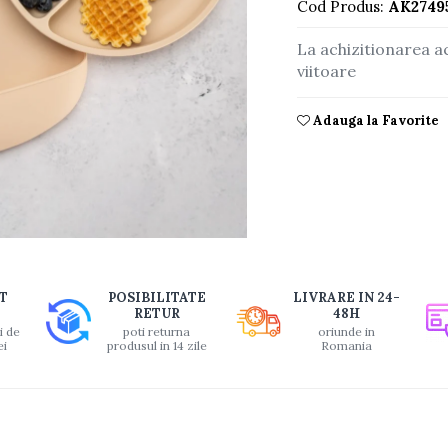
Cod Produs:
AK2749
La achizitionarea a
viitoare
Adauga la Favorite
buie
T
POSIBILITATE
LIVRARE IN 24-
ook
RETUR
48H
i de
poti returna
oriunde in
ei
produsul in 14 zile
Romania