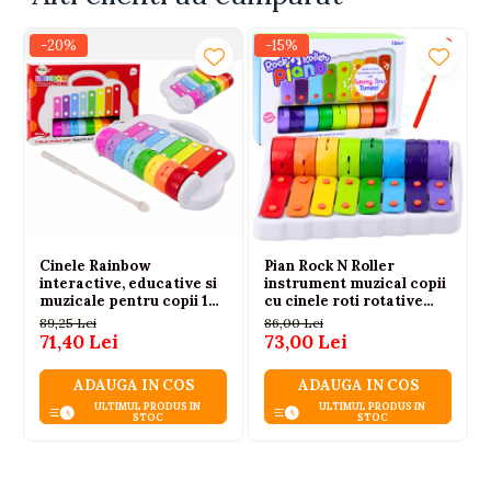
-20%
-15%
Cinele Rainbow
Pian Rock N Roller
interactive, educative si
instrument muzical copii
muzicale pentru copii 12
cu cinele roti rotative
luni+
colorat
89,25 Lei
86,00 Lei
71,40 Lei
73,00 Lei
ADAUGA IN COS
ADAUGA IN COS
ULTIMUL PRODUS IN
ULTIMUL PRODUS IN
STOC
STOC