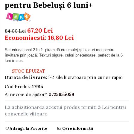
Igiena si Ingrijire Postnatala
pentru Bebeluși 6 luni+
Jucarii de baie
Ingrijire cosmetica mamici
Seturi de frumusete
Perioada Alaptarii
Perioada Sarcinii
Caluti balansoar
67,20 Lei
84,00 Lei
Pompe de san
Interactive, educative si
Economisesti:
16,80
Lei
Sisteme De Purtare
muzicale
Figurine
Set educațional 2 în 1: piramidă cu ursuleț și blocuri moi pentru
învățare prin joacă. Texturi sigure, culori prietenoase, perfect de la 6
Ateliere si unelte
luni în sus.
Blocuri de constructie
STOC EPUIZAT
Durata de livrare:
1-2 zile lucratoare prin curier rapid
Covorase de dans
Cod Produs:
17915
Creative
Ai nevoie de ajutor?
0725655059
De plus
Electrocasnice si bucatarii
La achizitionarea acestui produs primiti
3
Lei pentru
comenzile viitoare
Fotolii gonflabile
Jocuri de indemanare
Adauga la Favorite
Cere informatii
Jocuri sportive