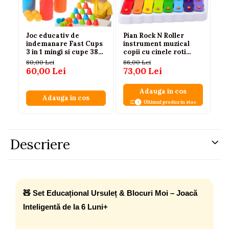
Joc educativ de
Pian Rock N Roller
Pi
indemanare Fast Cups
instrument muzical
cu
3 in 1 mingi si cupe 38
copii cu cinele roti
fu
piese, 3 ani+
rotative colorat
lu
80,00 Lei
86,00 Lei
81,
60,00 Lei
73,00 Lei
65
Adauga in cos
Adauga in cos
Ultimul produs in stoc
Descriere
🧸 Set Educațional Ursuleț & Blocuri Moi – Joacă
Inteligentă de la 6 Luni+