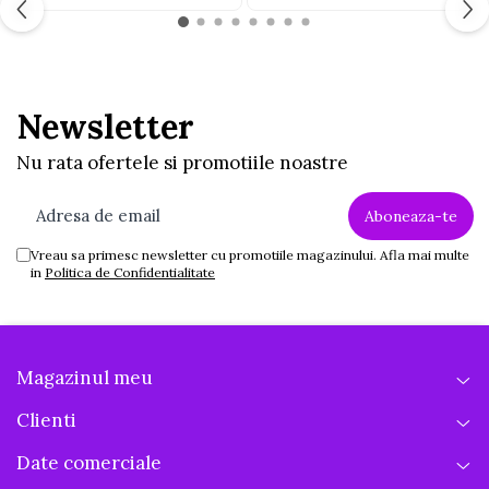
Jucarii educative din lemn
Motociclete
Muzica si instrumente
Newsletter
Pistoale
Nu rata ofertele si promotiile noastre
Plastilina
Proiectoare
Saltelute si centre de activitati
Vreau sa primesc newsletter cu promotiile magazinului. Afla mai multe
Set Avioane si submarine
in
Politica de Confidentialitate
Seturi de doctor
Seturi de rufe
Trenulete
Magazinul meu
Trenuri cu sine
Clienti
Vehicule de constructii
Date comerciale