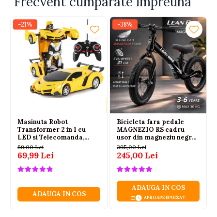
Frecvent cumparate impreuna
completarea garderobei de iarna a micutei tale
printese.
-21%
-38%
Masinuta Robot
Bicicleta fara pedale
Transformer 2 in 1 cu
MAGNEZIO RS cadru
LED si Telecomanda,
usor din magneziu negru
Scara 1:18, Galbena, 6 ani+
3-6 ani
89,00 Lei
395,00 Lei
69,99 Lei
245,00 Lei
ADAUGA IN COS
ADAUGA IN COS
APROAPE EPUIZAT