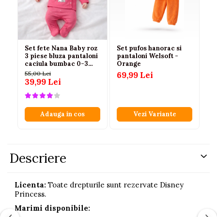
Set fete Nana Baby roz
Set pufos hanorac si
Se
3 piese bluza pantaloni
pantaloni Welsoft -
cu
caciula bumbac 0-3
Orange
bă
luni
55,00 Lei
69,99 Lei
110
39,99 Lei
75
Adauga in cos
Vezi Variante
Descriere
Licenta:
Toate drepturile sunt rezervate Disney
Princess.
Marimi disponibile: