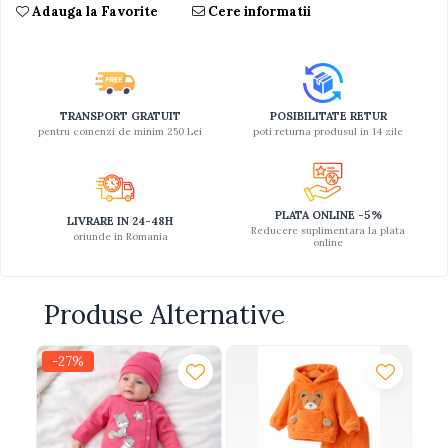
Adauga la Favorite
Cere informatii
TRANSPORT GRATUIT
POSIBILITATE RETUR
pentru comenzi de minim 250 Lei
poti returna produsul in 14 zile
PLATA ONLINE -5%
LIVRARE IN 24-48H
Reducere suplimentara la plata
oriunde in Romania
online
Produse Alternative
-27%
-3
N