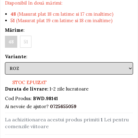
Disponibil în două mărimi:
Jucarii educative din lemn
48
(Masurat plat 18 cm latime si 17 cm inaltime)
Motociclete
51
(Masurat plat 19 cm latime si 18 cm inaltime)
Muzica si instrumente
Mărime
:
Pistoale
48
51
Plastilina
Variante
:
Proiectoare
Saltelute si centre de activitati
Set Avioane si submarine
STOC EPUIZAT
Seturi de doctor
Durata de livrare:
1-2 zile lucratoare
Seturi de rufe
Cod Produs:
BWD.98141
Trenulete
Ai nevoie de ajutor?
0725655059
Trenuri cu sine
La achizitionarea acestui produs primiti
1
Lei pentru
Vehicule de constructii
comenzile viitoare