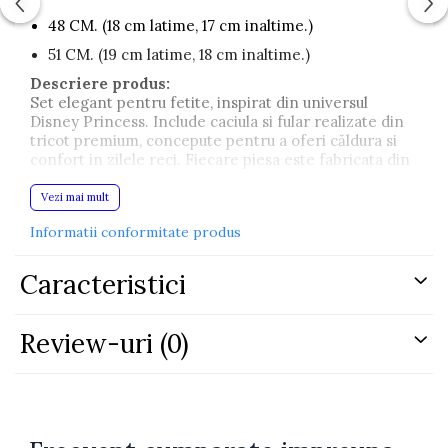
48 CM. (18 cm latime, 17 cm inaltime.)
51 CM. (19 cm latime, 18 cm inaltime.)
Descriere produs:
Set elegant pentru fetite, inspirat din universul
Disney Princess. Include caciula si fular realizate din
tricot premium, concepute pentru a oferi căldura si
confort in zilele reci. Fiecare piesa este fabricata din
fir acrilic 100%, moale, durabil si sigur pentru pielea
sensibilă a copiilor.
Vezi mai mult
Detalii:
Informatii conformitate produs
Material:
100% acrilic, interior si exterior.
Caracteristici
Design:
Personaje Disney Princess, preferatele
fetitelor.
Review-uri
(0)
Întreținere:
Spalare manuala la 30°C. Fara
calcare. Fara uscator automat. Fara inalbitori.
Beneficii:
Set practic, calduros si modern, ideal pentru sezonul
rece. Perfect ca idee de cadou sau pentru