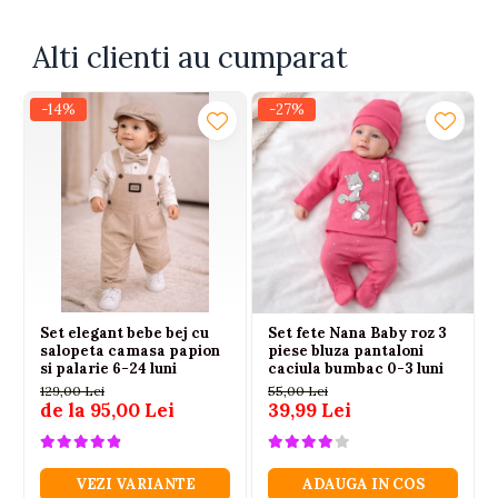
Alti clienti au cumparat
-14%
-27%
Set elegant bebe bej cu
Set fete Nana Baby roz 3
salopeta camasa papion
piese bluza pantaloni
si palarie 6-24 luni
caciula bumbac 0-3 luni
129,00 Lei
55,00 Lei
de la 95,00 Lei
39,99 Lei
VEZI VARIANTE
ADAUGA IN COS