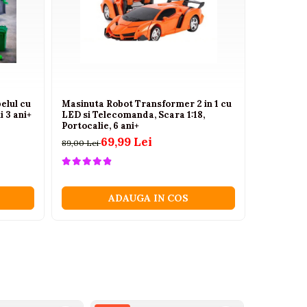
elul cu
Masinuta Robot Transformer 2 in 1 cu
Masinuta 
i 3 ani+
LED si Telecomanda, Scara 1:18,
LED si Te
Portocalie, 6 ani+
6 ani+
69,99 Lei
89,00 Lei
100,00 Lei
ADAUGA IN COS