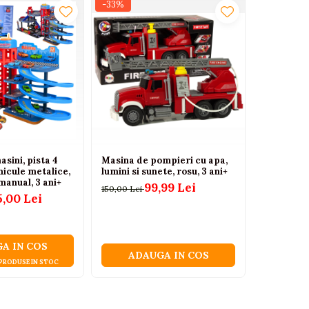
-33%
-14%
sini, pista 4
Masina de pompieri cu apa,
Camion ba
ehicule metalice,
lumini si sunete, rosu, 3 ani+
si surubel
 manual, 3 ani+
asamblare
99,99 Lei
150,00 Lei
5,00 Lei
150,00 Lei
A IN COS
ADA
ADAUGA IN COS
 PRODUSE IN STOC
DOA