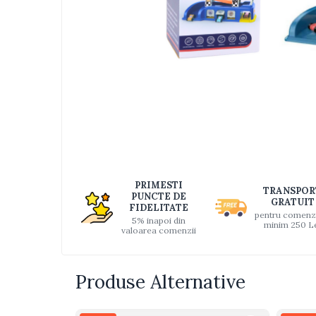
Jucarii bebelusi
Interactive, educative si muzicale
Saltelute si centre de activitati
Jucarii de baie
De plus
Distri
pe
Zornaitoare
Faceb
Pentru dentitie
Masinute
Papusi
Supermarket
PRIMESTI
TRANSPOR
PUNCTE DE
Puzzle
GRATUIT
FIDELITATE
pentru comenz
Seturi camion
5% inapoi din
minim 250 L
valoarea comenzii
Table desen copii
Jucarii de baie
Produse Alternative
Seturi de frumusete
Caluti balansoar