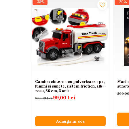
-38%
-29%
Interactive, educative si
muzicale
Figurine
Ateliere si unelte
Blocuri de constructie
Covorase de dans
Creative
De plus
Electrocasnice si bucatarii
Camion cisterna cu pulverizare apa,
Masina
Fotolii gonflabile
lumini si sunete, sistem friction, alb-
sunete
rosu, 36 cm, 3 ani+
Jocuri de indemanare
200,00
99,00 Lei
160,00 Lei
Jocuri sportive
Jucarii educative din lemn
Motociclete
Adauga in cos
Muzica si instrumente