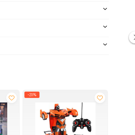
-21%
-30%