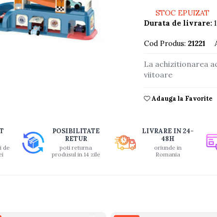
STOC EPUIZAT
Durata de livrare:
1
Cod Produs:
21221
buie
La achizitionarea a
viitoare
ook
Adauga la Favorite
T
POSIBILITATE
LIVRARE IN 24-
RETUR
48H
i de
poti returna
oriunde in
ei
produsul in 14 zile
Romania