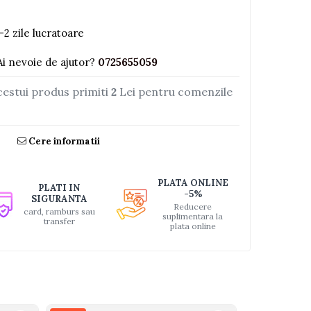
-2 zile lucratoare
Ai nevoie de ajutor?
0725655059
cestui produs primiti
2
Lei pentru comenzile
Cere informatii
PLATA ONLINE
PLATI IN
-5%
SIGURANTA
Reducere
card, ramburs sau
suplimentara la
transfer
plata online