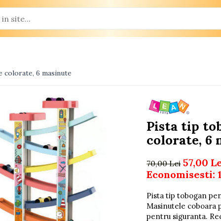
e colorate, 6 masinute
Pista tip t
colorate, 6
57,00 L
70,00 Lei
Economisesti:
Pista tip tobogan pe
Masinutele coboara pe
pentru siguranta. R