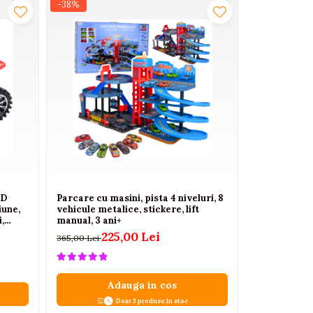
-38%
-35%
ED
Parcare cu masini, pista 4 niveluri, 8
Autocar Turi
iune,
vehicule metalice, stickere, lift
Deschizabil
,
manual, 3 ani+
49,
75,00 Lei
225,00 Lei
365,00 Lei
Adauga in cos
A
Doar 3 produse in stoc