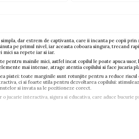
simpla, dar extrem de captivanta, care ii incanta pe copii prin
asinuta pe primul nivel, iar aceasta coboara singura, trecand ra
 mici sa repete iar si iar.
e pentru mainile mici, astfel incat copilul le poate apuca usor, 
 elemente mai intense, atrage atentia copilului si face jucaria p
ea pistei: toate marginile sunt rotunjite pentru a reduce riscul d
istractiva, ci si foarte utila pentru dezvoltarea copilului: stimu
utelor si invata sa le pozitioneze corect.
o jucarie interactiva, sigura si educativa, care aduce bucurie pr