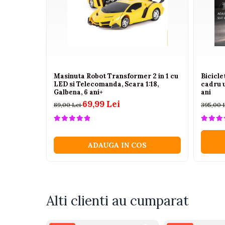
Camioane electrice
Imbracaminte
Seturi copii si bebelusi
Salopete bebe
Masinuta Robot Transformer 2 in 1 cu
Bicicl
Costumase
LED si Telecomanda, Scara 1:18,
cadru 
Galbena, 6 ani+
ani
Rochite
69,99 Lei
89,00 Lei
395,00 
Accesorii copii
Body-uri bebe
Treninguri copii
ADAUGA IN COS
Baia bebelusului
Incaltaminte
Adidasi
Alti clienti au cumparat
Pantofiori