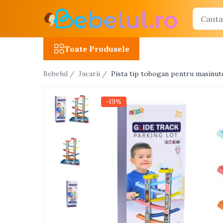
Toate Produsele
Toate Produsele
Jucarii cu telecomanda (RC)
Bebelul /
Jucarii /
Pista tip tobogan pentru masinut
Masinute R/C
Tancuri R/C
-19%
Atv-uri R/C
Avioane si elicoptere R/C
Camioane R/C
Motociclete R/C
Roboti R/C
Utilaje constructii R/C
Jucarii