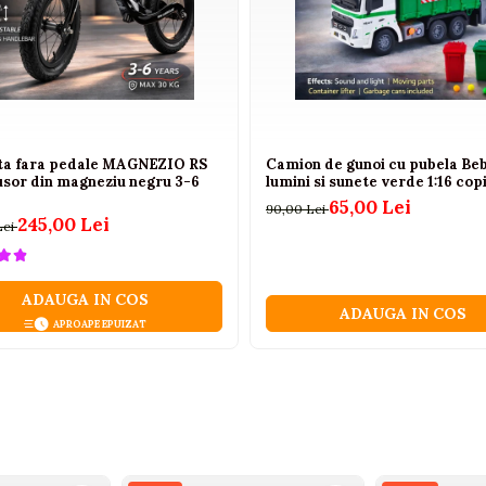
eta fara pedale MAGNEZIO RS
Camion de gunoi cu pubela Beb
usor din magneziu negru 3-6
lumini si sunete verde 1:16 copi
65,00 Lei
90,00 Lei
245,00 Lei
Lei
ADAUGA IN COS
ADAUGA IN COS
APROAPE EPUIZAT