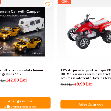
-29%
 off-road cu rulota lumini
ATV de jucarie pentru copii R
 galbena 1:32
DRIVE, cu mecanism prin frict
roti mari aderente, fara baterii
142,00 Lei
 Lei
Rosu, 3+ ani
49,99 Lei
70,88 Lei
Adauga in cos
Adauga in cos
Ultimul produs in stoc