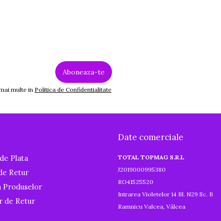
 mai multe in
Politica de Confidentialitate
Date comerciale
de Plata
TOTAL TOPMAG S.R.L
J2019000995380
 de Retur
RO41525520
a Produselor
Intrarea Violetelor 14 Bl. N29 Sc. B
r de Retur
Ramnicu Valcea, Vâlcea