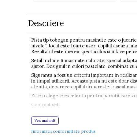
Pistoale
Plastilina
Descriere
Proiectoare
Saltelute si centre de activitati
Pista tip tobogan pentru masinute este o jucarie 
Set Avioane si submarine
nivele”. Jocul este foarte usor: copilul aseaza m
Rezultatul este mereu spectaculos si ii face pe cei
Seturi de doctor
Setul include 6 masinute colorate, special adaptat
Seturi de rufe
ajutor. Designul in culori pastelate, combinat cu
Trenulete
Siguranta a fost un criteriu important in realizar
in timpul utilizarii. Aceasta pista nu este doar d
Trenuri cu sine
atentia, deoarece copilul urmareste traseul masin
Vehicule de constructii
Este o alegere excelenta pentru parintii care vor 
Continut set:
Jucarii exterior
Ride-on
6 masinute colorate
Vezi mai mult
Biciclete
pista tip tobogan de asamblat
Informatii conformitate produs
Triciclete
set de stickere