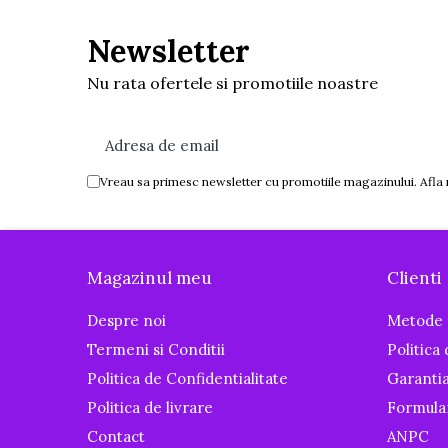
Igiena si ingrijire
Newsletter
Baia bebelusului
Termometre pentru baie
Nu rata ofertele si promotiile noastre
Prosoape
Cadite
Halate de baie
Cutii pentru suzete si depozitare
Vreau sa primesc newsletter cu promotiile magazinului. Afla
Aspiratoare nazale si filtre
Perii pentru biberoane si tetine
Periute de dinti
Magazinul meu
Clienti
Olite si reductoare WC
Despre noi
Metode 
Scutece si accesorii
Termeni si Conditii
Politica
Pentru Mamici
Politica de Confidentialitate
Garanti
Igiena si Ingrijire Postnatala
Politica de livrare
Formula
Ingrijire cosmetica mamici
Contact
ANPC
Perioada Alaptarii