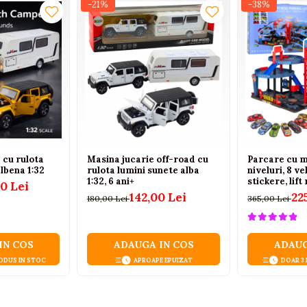
-21%
-38%
 cu rulota
Masina jucarie off-road cu
Parcare cu ma
lbena 1:32
rulota lumini sunete alba
niveluri, 8 v
1:32, 6 ani+
stickere, lift
00 Lei
142,00 Lei
22
180,00 Lei
365,00 Lei
IN COS
ADAUGA IN COS
ADAUG
ODUS IN STOC
APROAPE EPUIZAT
DOAR 3