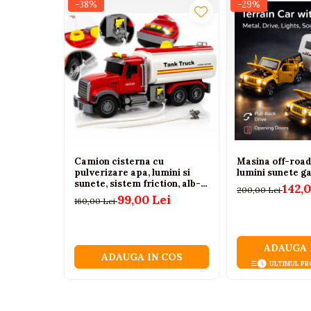
Tenisi
-38%
-29%
Botosi
Sandale
Cizme
Bebe la masa
Scaune de masa
Accesorii pentru hranire
Camion cisterna cu
Masina off-road
Seturi de hranire
pulverizare apa, lumini si
lumini sunete ga
sunete, sistem friction, alb-
Cani, pahare si accesorii
142,
200,00 Lei
rosu, 36 cm, 3 ani+
99,00 Lei
160,00 Lei
Biberoane
Suzete si accesorii
ADAUGA 
Incalzitoare pentru biberoane si
ADAUGA IN COS
alimente
ULTIMUL PR
Bavete