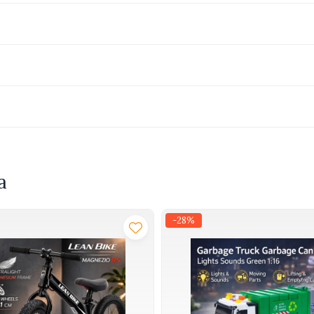
a
-28%