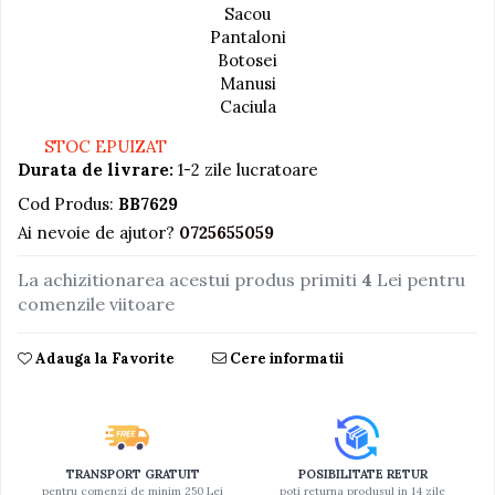
Sacou
Jucarii educative din lemn
Pantaloni
Botosei
Motociclete
Manusi
Muzica si instrumente
Caciula
Pistoale
STOC EPUIZAT
Durata de livrare:
1-2 zile lucratoare
Plastilina
Cod Produs:
BB7629
Proiectoare
Ai nevoie de ajutor?
0725655059
Saltelute si centre de activitati
Set Avioane si submarine
La achizitionarea acestui produs primiti
4
Lei pentru
comenzile viitoare
Seturi de doctor
Seturi de rufe
Adauga la Favorite
Cere informatii
Trenulete
Trenuri cu sine
Vehicule de constructii
TRANSPORT GRATUIT
POSIBILITATE RETUR
pentru comenzi de minim 250 Lei
poti returna produsul in 14 zile