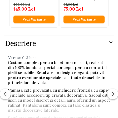
cu body papion si
luni - 3 ani
200,00 Lei
98,00 Lei
15
pantaloni 6-24 luni
145,00 Lei
75,00 Lei
12
Vezi Variante
Vezi Variante
Descriere
Varsta
: 0-3 luni
Costum complet pentru baieti nou nascuti, realizat
din 100% bumbac, special conceput pentru confortul
pielii sensibile. Setul are un design elegant, potrivit
pentru evenimente speciale sau tinute deosebite in
primele luni de viata.
Camasa este prevazuta cu inchidere frontala cu capse
si include accesoriu tip cravata decorativa. Sacoul este
usor, cu model discret si detalii aurii, oferind un aspect
rafinat. Pantalonii sunt comozi, cu talie elastica si
insertii decorative laterale.
Setul este completat de botosei, manusi si caciula