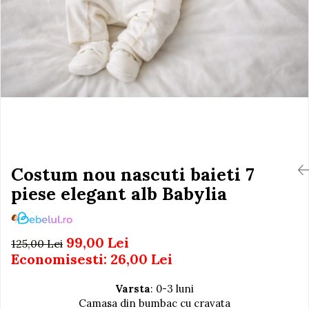
Igiena si Ingrijire Postnatala
Jucarii de baie
Ingrijire cosmetica mamici
Seturi de frumusete
Perioada Alaptarii
Perioada Sarcinii
Caluti balansoar
Pompe de san
Interactive, educative si
Sisteme De Purtare
muzicale
Figurine
Ateliere si unelte
Blocuri de constructie
Costum nou nascuti baieti 7
Covorase de dans
piese elegant alb Babylia
Creative
De plus
99,00 Lei
125,00 Lei
Electrocasnice si bucatarii
Economisesti:
26,00
Lei
Fotolii gonflabile
Jocuri de indemanare
Varsta
: 0-3 luni
Camasa din bumbac cu cravata
Jocuri sportive