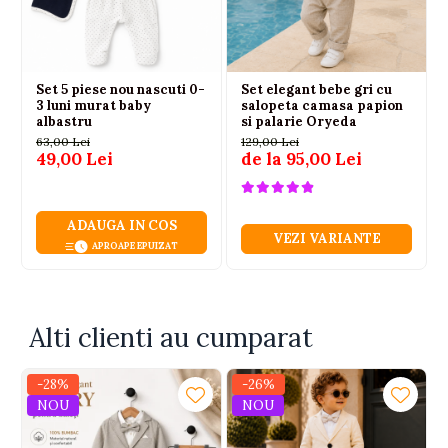
Set 5 piese nou nascuti 0-
Set elegant bebe gri cu
3 luni murat baby
salopeta camasa papion
albastru
si palarie Oryeda
63,00 Lei
129,00 Lei
49,00 Lei
de la 95,00 Lei
ADAUGA IN COS
VEZI VARIANTE
APROAPE EPUIZAT
Alti clienti au cumparat
-28%
-26%
NOU
NOU