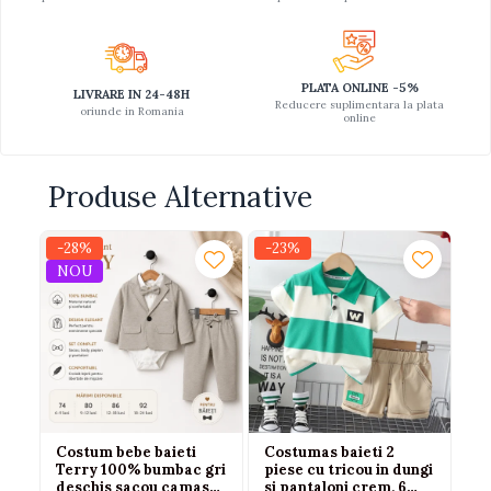
PLATA ONLINE -5%
LIVRARE IN 24-48H
Reducere suplimentara la plata
oriunde in Romania
online
Produse Alternative
-28%
-23%
-1
NOU
N
Costum bebe baieti
Costumas baieti 2
Co
Terry 100% bumbac gri
piese cu tricou in dungi
tr
deschis sacou camasa
si pantaloni crem, 6
be