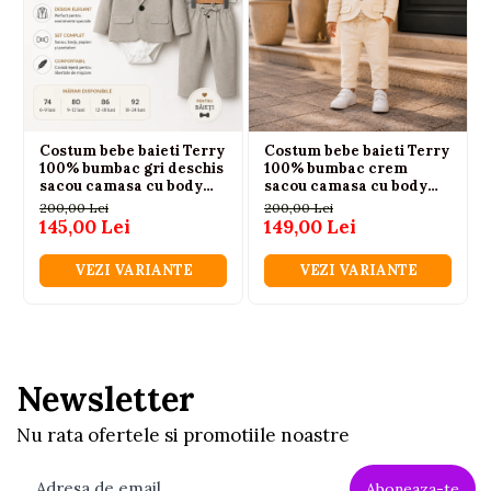
Costum bebe baieti Terry
Costum bebe baieti Terry
100% bumbac gri deschis
100% bumbac crem
sacou camasa cu body
sacou camasa cu body
papion si pantaloni 6-24
papion si pantaloni 6-24
200,00 Lei
200,00 Lei
luni
luni
145,00 Lei
149,00 Lei
VEZI VARIANTE
VEZI VARIANTE
Newsletter
Nu rata ofertele si promotiile noastre