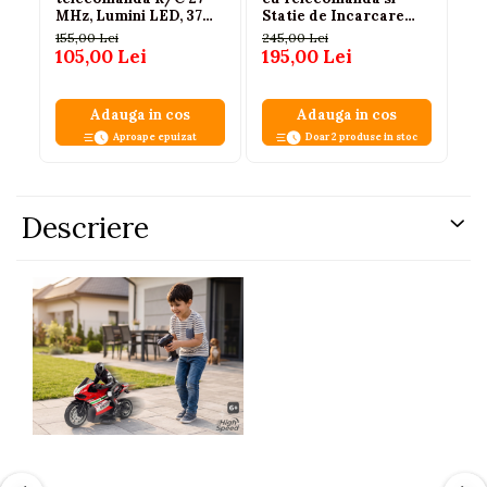
MHz, Lumini LED, 37
Statie de Incarcare
Co
cm, Alb/Verde, 3+ Ani
Albastra, 3 ANI+
Ca
155,00 Lei
245,00 Lei
178
105,00 Lei
195,00 Lei
11
Adauga in cos
Adauga in cos
Aproape epuizat
Doar 2 produse in stoc
Descriere