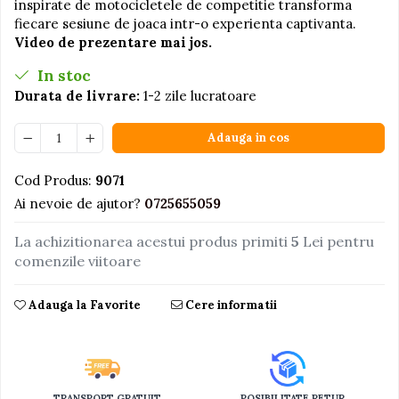
inspirate de motocicletele de competitie transforma
fiecare sesiune de joaca intr-o experienta captivanta.
Jucarii educative din lemn
Video de prezentare mai jos.
Motociclete
In stoc
Muzica si instrumente
Durata de livrare:
1-2 zile lucratoare
Pistoale
Plastilina
Adauga in cos
Proiectoare
Cod Produs:
9071
Saltelute si centre de activitati
Ai nevoie de ajutor?
0725655059
Set Avioane si submarine
La achizitionarea acestui produs primiti
5
Lei pentru
Seturi de doctor
comenzile viitoare
Seturi de rufe
Trenulete
Adauga la Favorite
Cere informatii
Trenuri cu sine
Vehicule de constructii
TRANSPORT GRATUIT
POSIBILITATE RETUR