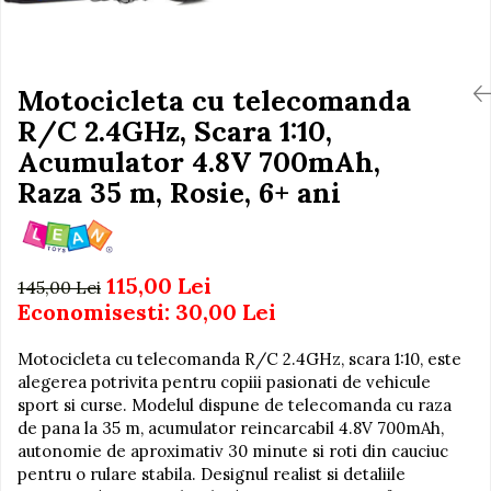
Igiena si Ingrijire Postnatala
Jucarii de baie
Ingrijire cosmetica mamici
Seturi de frumusete
Perioada Alaptarii
Perioada Sarcinii
Motocicleta cu telecomanda
Caluti balansoar
Pompe de san
R/C 2.4GHz, Scara 1:10,
Interactive, educative si
Sisteme De Purtare
muzicale
Acumulator 4.8V 700mAh,
Figurine
Raza 35 m, Rosie, 6+ ani
Ateliere si unelte
Blocuri de constructie
115,00 Lei
Covorase de dans
145,00 Lei
Economisesti:
30,00
Lei
Creative
De plus
Motocicleta cu telecomanda R/C 2.4GHz, scara 1:10, este
alegerea potrivita pentru copiii pasionati de vehicule
Electrocasnice si bucatarii
sport si curse. Modelul dispune de telecomanda cu raza
Fotolii gonflabile
de pana la 35 m, acumulator reincarcabil 4.8V 700mAh,
autonomie de aproximativ 30 minute si roti din cauciuc
Jocuri de indemanare
pentru o rulare stabila. Designul realist si detaliile
Jocuri sportive