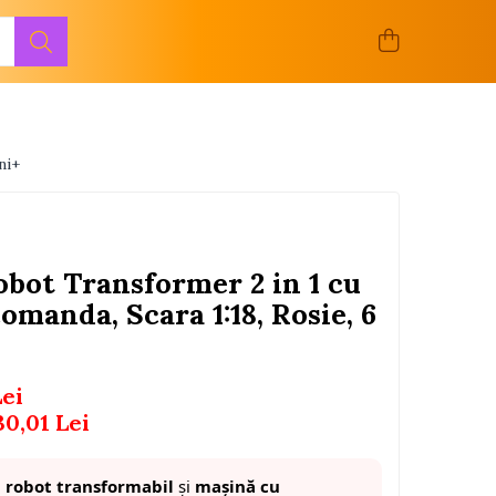
ni+
bot Transformer 2 in 1 cu
omanda, Scara 1:18, Rosie, 6
Lei
30,01
Lei
:
robot transformabil
și
mașină cu