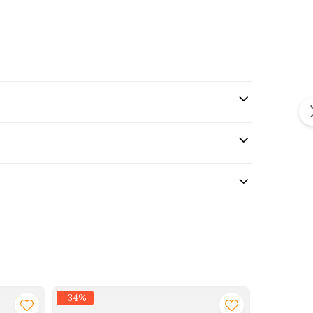
-34%
-40%