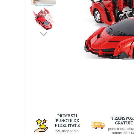
Jucarii bebelusi
Interactive, educative si muzicale
Saltelute si centre de activitati
Jucarii de baie
De plus
Zornaitoare
Pentru dentitie
Masinute
Papusi
Supermarket
Puzzle
Seturi camion
Table desen copii
Distri
pe
Jucarii de baie
Faceb
PRIMESTI
TRANSPOR
Seturi de frumusete
PUNCTE DE
GRATUIT
FIDELITATE
pentru comenz
Caluti balansoar
5% inapoi din
minim 250 L