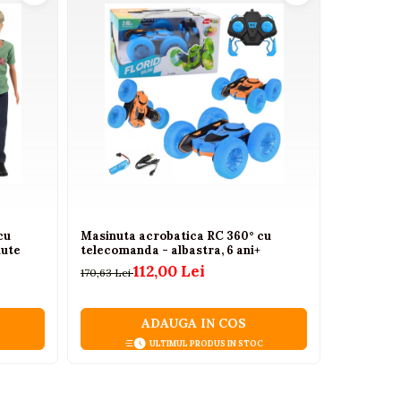
ani. Se utilizeaza sub supravegherea unui adult.
cu
Masinuta acrobatica RC 360° cu
Auto-Robo
nute
telecomanda - albastra, 6 ani+
Transform
112,00 Lei
170,63 Lei
42,00 Lei
ADAUGA IN COS
ULTIMUL PRODUS IN STOC