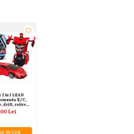
 2 in 1 LEAN
ecomanda R/C,
, drift, rotire
 ani+
,00 Lei
A IN COS