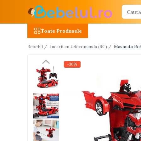
Toate Produsele
Toate Produsele
Jucarii cu telecomanda (RC)
Bebelul /
Jucarii cu telecomanda (RC) /
Masinuta Rob
Masinute R/C
Tancuri R/C
-30%
Atv-uri R/C
Avioane si elicoptere R/C
Camioane R/C
Motociclete R/C
Roboti R/C
Utilaje constructii R/C
Jucarii