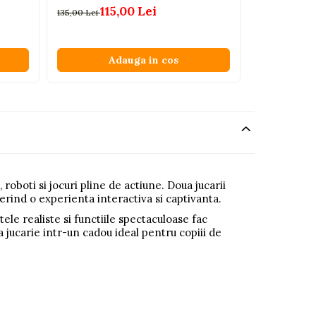
115,00 Lei
135,00 Lei
Adauga in cos
oboti si jocuri pline de actiune. Doua jucarii
rind o experienta interactiva si captivanta.
le realiste si functiile spectaculoase fac
a jucarie intr-un cadou ideal pentru copiii de