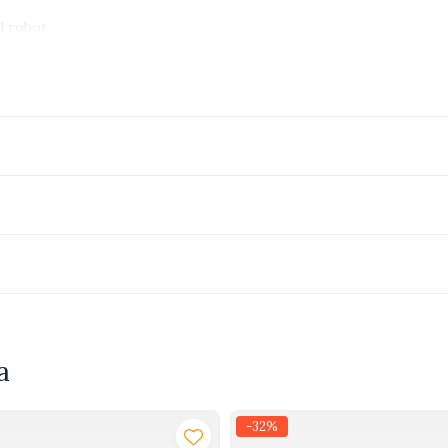
ul robot
a
cluse)
nt incluse)
-32%