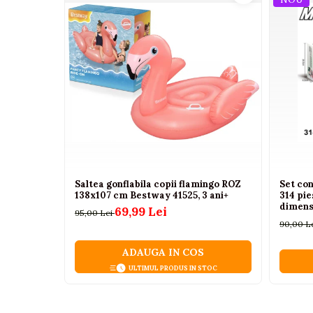
Dimensiuni ambalaj: 26 x 13,5 x 10 cm
Camioane electrice
Sex: Unisex
Beneficii pentru copil
Imbracaminte
Dezvolta coordonarea mana-ochi si reflexele
Seturi copii si bebelusi
Stimuleaza imaginatia si jocurile de rol
Incurajeaza creativitatea prin transformarea au
Salopete bebe
Ofera doua moduri de joaca intr-o singura jucari
Costumase
Perfecta pentru joaca individuala sau impreuna cu
Avertisment
Rochite
Produs recomandat copiilor cu varsta de
peste 
Accesorii copii
Bateriile nu sunt incluse.
Body-uri bebe
Saltea gonflabila copii flamingo ROZ
Set co
138x107 cm Bestway 41525, 3 ani+
314 pie
Treninguri copii
dimens
69,99 Lei
95,00 Lei
pentru 
Baia bebelusului
90,00 L
ADAUGA IN COS
Incaltaminte
ULTIMUL PRODUS IN STOC
Adidasi
Pantofiori