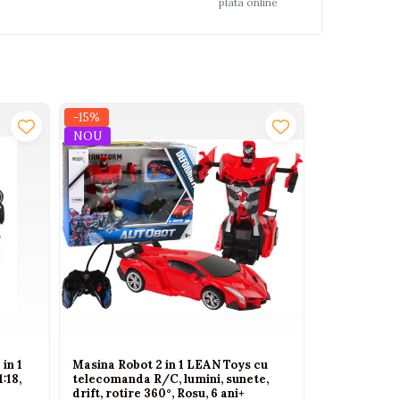
plata online
-15%
NOU
in 1
Masina Robot 2 in 1 LEAN Toys cu
:18,
telecomanda R/C, lumini, sunete,
drift, rotire 360°, Rosu, 6 ani+