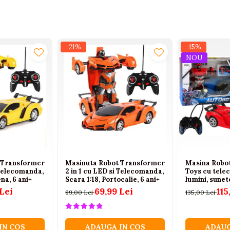
-21%
-15%
NOU
 Transformer
Masinuta Robot Transformer
Masina Robot
 Telecomanda,
2 in 1 cu LED si Telecomanda,
Toys cu tel
na, 6 ani+
Scara 1:18, Portocalie, 6 ani+
lumini, sunete
360°, Rosu, 6
Lei
69,99 Lei
115
89,00 Lei
135,00 Lei
IN COS
ADAUGA IN COS
ADAUG