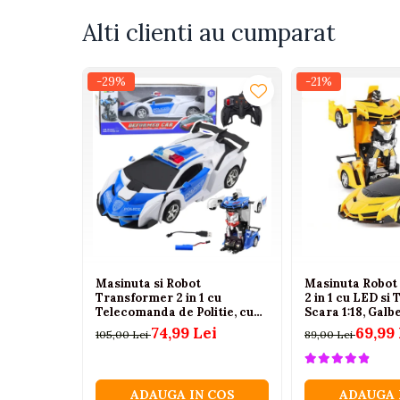
Tenisi
Alti clienti au cumparat
Botosi
Sandale
-29%
-21%
Cizme
Bebe la masa
Scaune de masa
Accesorii pentru hranire
Seturi de hranire
Cani, pahare si accesorii
Biberoane
Masinuta si Robot
Masinuta Robot
Suzete si accesorii
Transformer 2 in 1 cu
2 in 1 cu LED si
Telecomanda de Politie, cu
Scara 1:18, Galbe
Incalzitoare pentru biberoane si
Lumini si Sunete, 3 ani+
74,99 Lei
69,99 
105,00 Lei
89,00 Lei
alimente
Bavete
ADAUGA IN COS
ADAUGA 