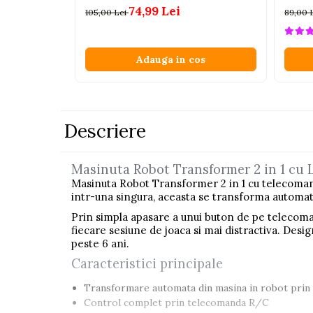
74,99 Lei
105,00 Lei
89,00 
Pistoale
Plastilina
Adauga in cos
Proiectoare
Saltelute si centre de activitati
Set Avioane si submarine
Seturi de doctor
Descriere
Seturi de rufe
Masinuta Robot Transformer 2 in 1 cu L
Trenulete
Masinuta Robot Transformer 2 in 1 cu telecomanda 
Trenuri cu sine
intr-una singura, aceasta se transforma automat
Vehicule de constructii
Prin simpla apasare a unui buton de pe telecoman
fiecare sesiune de joaca si mai distractiva. Desig
peste 6 ani.
Jucarii exterior
Caracteristici principale
Ride-on
Biciclete
Transformare automata din masina in robot prin
Control complet prin telecomanda R/C
Triciclete