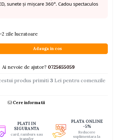
ED, sunete și mișcare 360°. Cadou spectaculos
-2 zile lucratoare
Adauga in cos
Ai nevoie de ajutor?
0725655059
cestui produs primiti
3
Lei pentru comenzile
Cere informatii
PLATA ONLINE
PLATI IN
-5%
SIGURANTA
Reducere
card, ramburs sau
suplimentara la
transfer