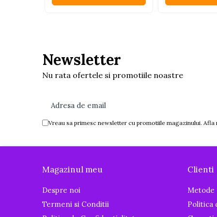
Igiena si ingrijire
Baia bebelusului
Termometre pentru baie
Prosoape
Newsletter
Cadite
Halate de baie
Nu rata ofertele si promotiile noastre
Cutii pentru suzete si depozitare
Aspiratoare nazale si filtre
Perii pentru biberoane si tetine
Vreau sa primesc newsletter cu promotiile magazinului. Afla
Periute de dinti
Olite si reductoare WC
Scutece si accesorii
Magazinul meu
Clienti
Pentru Mamici
Despre noi
Metode 
Igiena si Ingrijire Postnatala
Ingrijire cosmetica mamici
Termeni si Conditii
Politica
Perioada Alaptarii