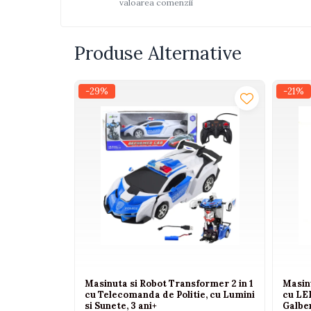
valoarea comenzii
Interactive, educative si
muzicale
Figurine
Produse Alternative
Ateliere si unelte
Blocuri de constructie
-29%
-21%
Covorase de dans
Creative
De plus
Electrocasnice si bucatarii
Fotolii gonflabile
Jocuri de indemanare
Jocuri sportive
Jucarii educative din lemn
Masinuta si Robot Transformer 2 in 1
Masin
Motociclete
cu Telecomanda de Politie, cu Lumini
cu LED
Muzica si instrumente
si Sunete, 3 ani+
Galben