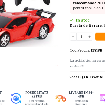
telecomandă
cu L
pentru copii 6 ani+!
In stoc
Durata de livrare:
1
Cod Produs:
12818B
La achizitionarea a
viitoare
Adauga la Favorite
buie
ook
T
POSIBILITATE
LIVRARE IN 24-
RETUR
48H
i de
poti returna
oriunde in
ei
produsul in 14 zile
Romania