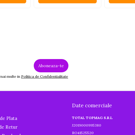
 mai multe in
Politica de Confidentialitate
Date comerciale
de Plata
TOTAL TOPMAG S.R.L
J2019000995380
 de Retur
RO41525520