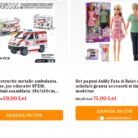
tomata masina-robot
e
 prietenii
6 ani
. Contine piese mici si nu este recomandat copiilor sub 6 
nstructie metalic ambulanta,
Set papusi Anlily Fata si Baiat 
se, joc educativ STEM,
ochelari geanta accesorii si ti
iuni asamblata: 18x7x10cm,
moderne
copii 8+ ani
59,00 Lei
75,00 Lei
ei
110,25 Lei
ADAUGA IN COS
ADAUGA IN COS
APROAPE EPUIZAT