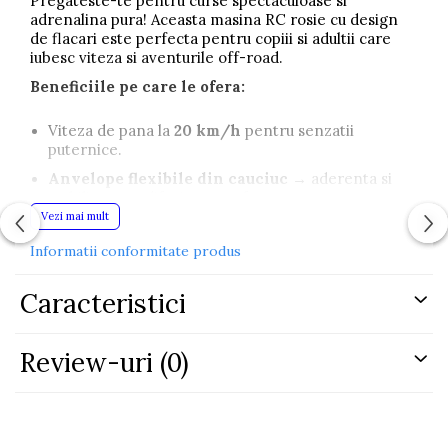
Pregateste-te pentru curse spectaculoase si
adrenalina pura! Aceasta masina RC rosie cu design
de flacari este perfecta pentru copiii si adultii care
iubesc viteza si aventurile off-road.
Beneficiile pe care le ofera:
Viteza de pana la
20 km/h
pentru senzatii
puternice.
Anvelope flexibile din cauciuc
→ aderenta si
stabilitate pe diferite suprafete.
Vezi mai mult
Telecomanda ergonomica
cu control precis si
usor de folosit.
Informatii conformitate produs
Baterie reincarcabila + incarcator inclus
→
nu mai pierzi bani pe baterii de unica folosinta.
Caracteristici
Constructie
rezistenta la socuri
, ideala pentru
interior si exterior.
Review-uri
(0)
👦
Povestea unui mic pasionat de masini:
„Cand am scos masina rosie din cutie, am simtit ca
intru pe pista de curse! Am pornit telecomanda si in
cateva secunde deja gonea cu viteza pe aleea din fata
blocului. Prietenii mei au ramas uimiti cat de repede