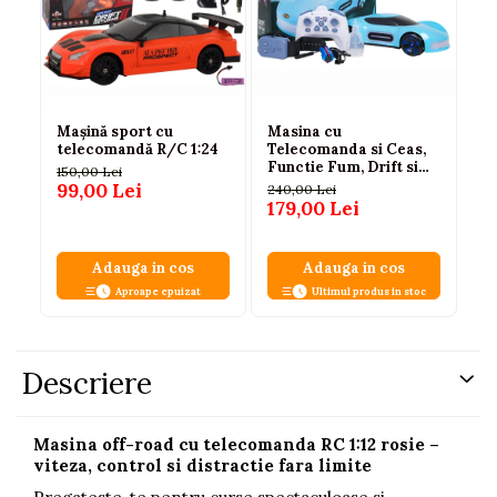
Mașină sport cu
Masina cu
Ma
telecomandă R/C 1:24
Telecomanda si Ceas,
te
Functie Fum, Drift si
T
150,00 Lei
Lumini, Albastra
vi
99,00 Lei
240,00 Lei
34
6 
179,00 Lei
27
Adauga in cos
Adauga in cos
Aproape epuizat
Ultimul produs in stoc
Descriere
Masina off-road cu telecomanda RC 1:12 rosie –
viteza, control si distractie fara limite