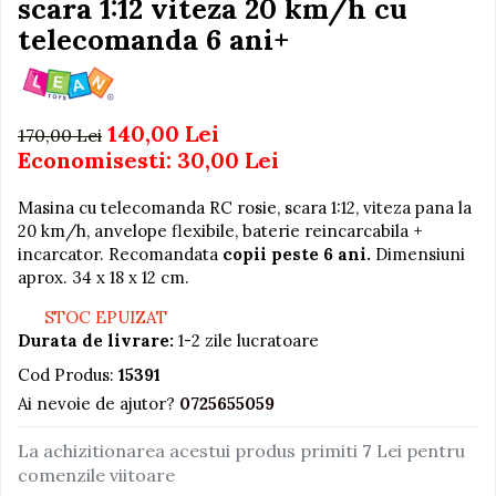
scara 1:12 viteza 20 km/h cu
Igiena si Ingrijire Postnatala
Jucarii de baie
Ingrijire cosmetica mamici
telecomanda 6 ani+
Seturi de frumusete
Perioada Alaptarii
Perioada Sarcinii
Caluti balansoar
Pompe de san
Interactive, educative si
140,00 Lei
170,00 Lei
Sisteme De Purtare
muzicale
Economisesti:
30,00
Lei
Figurine
Masina cu telecomanda RC rosie, scara 1:12, viteza pana la
Ateliere si unelte
20 km/h, anvelope flexibile, baterie reincarcabila +
Blocuri de constructie
incarcator. Recomandata
copii peste 6 ani.
Dimensiuni
aprox. 34 x 18 x 12 cm.
Covorase de dans
STOC EPUIZAT
Creative
Durata de livrare:
1-2 zile lucratoare
De plus
Cod Produs:
15391
Electrocasnice si bucatarii
Ai nevoie de ajutor?
0725655059
Fotolii gonflabile
La achizitionarea acestui produs primiti
7
Lei pentru
Jocuri de indemanare
comenzile viitoare
Jocuri sportive