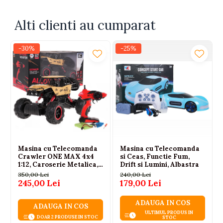
Baterie reincarcabila
Incarcator
Alti clienti au cumparat
🎁 Cadoul ideal pentru copii peste 6 ani si pentru
adultii pasionati de masini RC. Peste 700 de clienti
-30%
-25%
multumiti au spus ca este una dintre cele mai
distractive si rezistente masini radiocomandate din
categoria ei.
Masina cu Telecomanda
Masina cu Telecomanda
Crawler ONE MAX 4x4
si Ceas, Functie Fum,
1:12, Caroserie Metalica,
Drift si Lumini, Albastra
Suspensie cu Arcuri, Roti
350,00 Lei
240,00 Lei
din Cauciuc, 2.4GHz,
245,00 Lei
179,00 Lei
Auriu, 6 Ani+
ADAUGA IN COS
ADAUGA IN COS
ULTIMUL PRODUS IN
DOAR 2 PRODUSE IN STOC
STOC