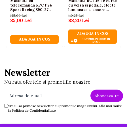
Masinuta cu
Masinuta RC 1:16 de curse
telecomanda R/C 1:24
cu volan si pedale, efecte
Sport Racing S90, 27
luminoase si sonore,
MHz, Portocalie, 6+ ani
functie drift, 24 cm, 3 ani+
125,00 Lei
110,25 Lei
85,00 Lei
88,20 Lei
ADAUGA IN COS
ADAUGA IN COS
ULTIMUL PRODUS IN
STOC
Newsletter
Nu rata ofertele si promotiile noastre
Vreau sa primesc newsletter cu promotiile magazinului. Afla mai multe
in
Politica de Confidentialitate