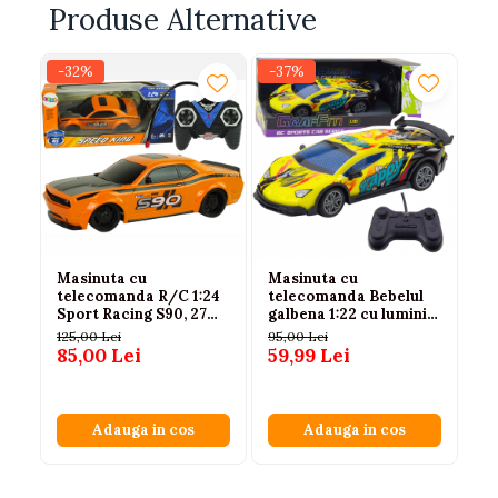
Produse Alternative
-32%
-37%
-
Masinuta cu
Masinuta cu
Ma
telecomanda R/C 1:24
telecomanda Bebelul
1:
Sport Racing S90, 27
galbena 1:22 cu lumini
re
MHz, Portocalie, 6+ ani
LED 6 ani+
125,00 Lei
95,00 Lei
90
85,00 Lei
59,99 Lei
55
Adauga in cos
Adauga in cos