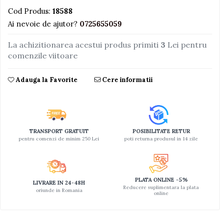
Cod Produs:
18588
Jucarii educative din lemn
Ai nevoie de ajutor?
0725655059
Motociclete
La achizitionarea acestui produs primiti
3
Lei pentru
Muzica si instrumente
comenzile viitoare
Pistoale
Plastilina
Adauga la Favorite
Cere informatii
Proiectoare
Saltelute si centre de activitati
Set Avioane si submarine
TRANSPORT GRATUIT
POSIBILITATE RETUR
Seturi de doctor
pentru comenzi de minim 250 Lei
poti returna produsul in 14 zile
Seturi de rufe
Trenulete
PLATA ONLINE -5%
Trenuri cu sine
LIVRARE IN 24-48H
Reducere suplimentara la plata
oriunde in Romania
online
Vehicule de constructii