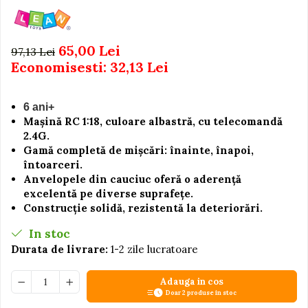
Igiena si Ingrijire Postnatala
Jucarii de baie
Ingrijire cosmetica mamici
Seturi de frumusete
Perioada Alaptarii
65,00 Lei
97,13 Lei
Perioada Sarcinii
Caluti balansoar
Economisesti:
32,13
Lei
Pompe de san
Interactive, educative si
Sisteme De Purtare
muzicale
6 ani+
Figurine
Mașină RC 1:18, culoare albastră, cu telecomandă
2.4G.
Ateliere si unelte
Gamă completă de mișcări: înainte, înapoi,
Blocuri de constructie
întoarceri.
Covorase de dans
Anvelopele din cauciuc oferă o aderență
excelentă pe diverse suprafețe.
Creative
Construcție solidă, rezistentă la deteriorări.
De plus
In stoc
Electrocasnice si bucatarii
Durata de livrare:
1-2 zile lucratoare
Fotolii gonflabile
Adauga in cos
Jocuri de indemanare
Doar 2 produse in stoc
Jocuri sportive