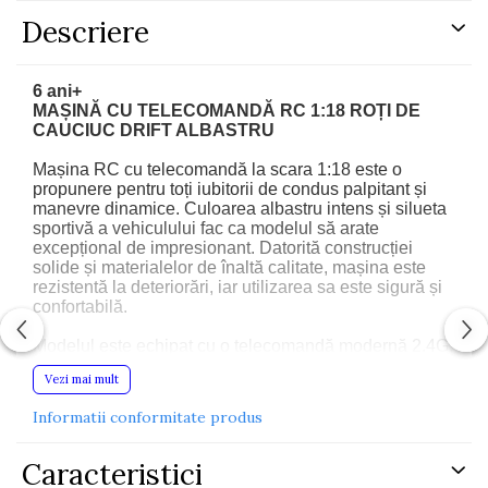
Descriere
6 ani+
MAȘINĂ CU TELECOMANDĂ RC 1:18 ROȚI DE
CAUCIUC DRIFT ALBASTRU
Mașina RC cu telecomandă la scara 1:18 este o
propunere pentru toți iubitorii de condus palpitant și
manevre dinamice. Culoarea albastru intens și silueta
sportivă a vehiculului fac ca modelul să arate
excepțional de impresionant. Datorită construcției
solide și materialelor de înaltă calitate, mașina este
rezistentă la deteriorări, iar utilizarea sa este sigură și
confortabilă.
Modelul este echipat cu o telecomandă modernă 2.4G,
care asigură o conexiune stabilă, fără interferențe.
Vezi mai mult
Aceasta vă permite să conduceți înainte, înapoi, să
virați la stânga și la dreapta și să frânați lin. Vehiculul
Informatii conformitate produs
se descurcă perfect atât pe suprafețe netede, cât și pe
cele mai solicitante.
Un avantaj special îl reprezintă roțile de cauciuc, care
Caracteristici
oferă o aderență excelentă și permit derapajul. Mașina