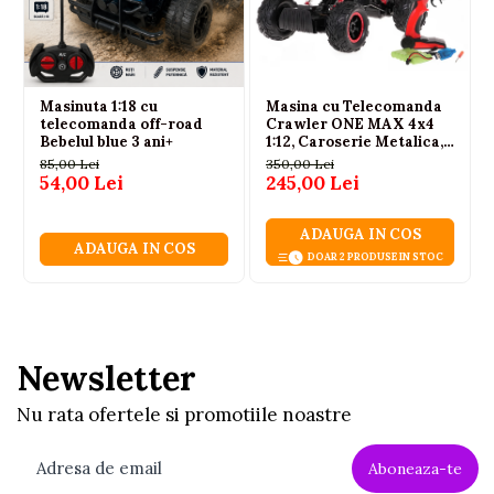
cablu USB
Masinuta 1:18 cu
Masina cu Telecomanda
telecomanda off-road
Crawler ONE MAX 4x4
Bebelul blue 3 ani+
1:12, Caroserie Metalica,
Suspensie cu Arcuri, Roti
85,00 Lei
350,00 Lei
din Cauciuc, 2.4GHz,
54,00 Lei
245,00 Lei
Auriu, 6 Ani+
ADAUGA IN COS
ADAUGA IN COS
DOAR 2 PRODUSE IN STOC
Newsletter
Nu rata ofertele si promotiile noastre