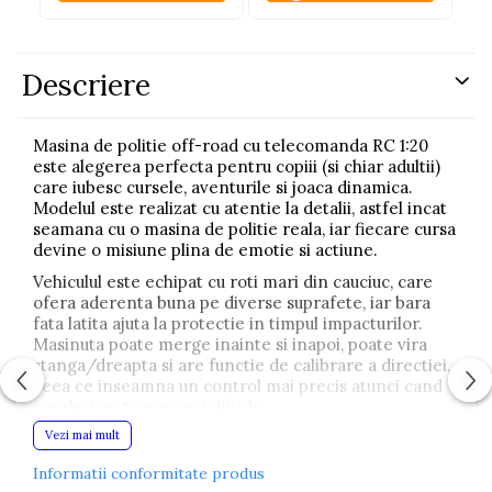
Descriere
Masina de politie off-road cu telecomanda RC 1:20
este alegerea perfecta pentru copiii (si chiar adultii)
care iubesc cursele, aventurile si joaca dinamica.
Modelul este realizat cu atentie la detalii, astfel incat
seamana cu o masina de politie reala, iar fiecare cursa
devine o misiune plina de emotie si actiune.
Vehiculul este echipat cu roti mari din cauciuc, care
ofera aderenta buna pe diverse suprafete, iar bara
fata latita ajuta la protectie in timpul impacturilor.
Masinuta poate merge inainte si inapoi, poate vira
stanga/dreapta si are functie de calibrare a directiei,
ceea ce inseamna un control mai precis atunci cand
conduci pe trasee mai dificile.
Vezi mai mult
Telecomanda functioneaza pe frecventa 27 MHz,
oferind o conexiune stabila in timpul jocului. Datorita
Informatii conformitate produs
constructiei solide si materialelor rezistente, masina