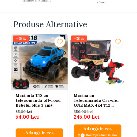
oriunde in Romania
online
Produse Alternative
-36%
-30%
-
Masinuta 1:18 cu
Masina cu
Ma
telecomanda off-road
Telecomanda Crawler
cu
Bebelul blue 3 ani+
ONE MAX 4x4 1:12,
St
Caroserie Metalica,
Al
85,00 Lei
350,00 Lei
24
Suspensie cu Arcuri,
54,00 Lei
245,00 Lei
19
Roti din Cauciuc,
2.4GHz, Auriu, 6 Ani+
Adauga in cos
Adauga in cos
Doar 2 produse in stoc