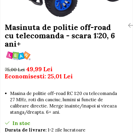
Igiena si Ingrijire Postnatala
Jucarii de baie
Ingrijire cosmetica mamici
Seturi de frumusete
Perioada Alaptarii
Perioada Sarcinii
Masinuta de politie off-road
Caluti balansoar
Pompe de san
cu telecomanda - scara 1:20, 6
Interactive, educative si
Sisteme De Purtare
muzicale
ani+
Figurine
Ateliere si unelte
49,99 Lei
Blocuri de constructie
75,00 Lei
Economisesti:
25,01
Lei
Covorase de dans
Creative
Masina de politie off-road RC 1:20 cu telecomanda
De plus
27 MHz, roti din cauciuc, lumini si functie de
Electrocasnice si bucatarii
calibrare directie. Merge inainte/inapoi si vireaza
stanga/dreapta. 6+ ani.
Fotolii gonflabile
In stoc
Jocuri de indemanare
Durata de livrare:
1-2 zile lucratoare
Jocuri sportive