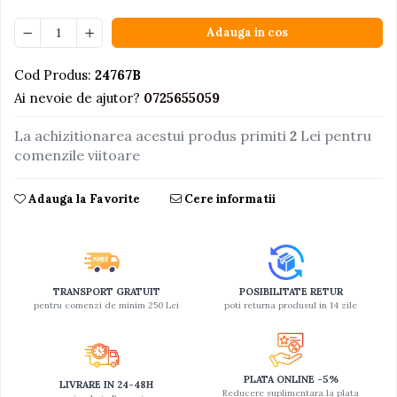
Jucarii educative din lemn
Adauga in cos
Motociclete
Cod Produs:
24767B
Muzica si instrumente
Ai nevoie de ajutor?
0725655059
Pistoale
La achizitionarea acestui produs primiti
2
Lei pentru
Plastilina
comenzile viitoare
Proiectoare
Saltelute si centre de activitati
Adauga la Favorite
Cere informatii
Set Avioane si submarine
Seturi de doctor
Seturi de rufe
TRANSPORT GRATUIT
POSIBILITATE RETUR
Trenulete
pentru comenzi de minim 250 Lei
poti returna produsul in 14 zile
Trenuri cu sine
Vehicule de constructii
PLATA ONLINE -5%
LIVRARE IN 24-48H
Reducere suplimentara la plata