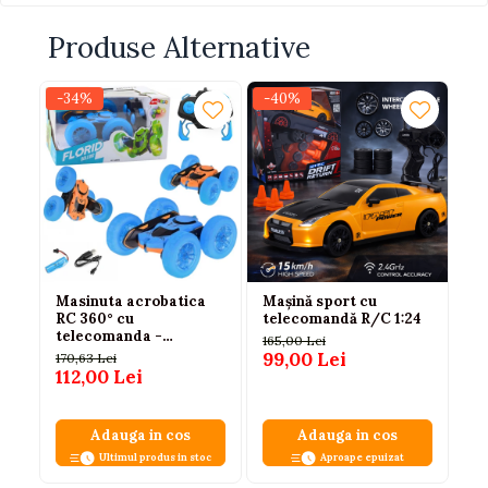
Produse Alternative
-34%
-40%
-
Masinuta acrobatica
Mașină sport cu
Ma
RC 360° cu
telecomandă R/C 1:24
te
telecomanda -
1:
165,00 Lei
albastra, 6 ani+
ca
99,00 Lei
170,63 Lei
70
112,00 Lei
49
Adauga in cos
Adauga in cos
Ultimul produs in stoc
Aproape epuizat