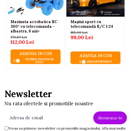
Model: Racing S90
Scara: 1:24
Frecventa telecomenzii: 27 MHz
Masinuta acrobatica RC
Mașină sport cu
360° cu telecomanda -
telecomandă R/C 1:24
Culoare: Portocaliu
albastra, 6 ani+
165,00 Lei
Material: plastic, cauciuc si componente electronice
99,00 Lei
170,63 Lei
Alimentare masinuta: 3 baterii AA 1.5V (neincluse)
112,00 Lei
Alimentare telecomanda: 2 baterii AA 1.5V
(neincluse)
ADAUGA IN COS
ADAUGA IN COS
Certificare CE
ULTIMUL PRODUS IN
APROAPE EPUIZAT
STOC
Brand: LEAN Toys
Varsta recomandata: 6 ani+
Dimensiuni
Masinuta: 19 × 10 × 6 cm
Newsletter
Telecomanda: 11 × 10 × 5 cm
Ambalaj: 28 × 12 × 13 cm
Nu rata ofertele si promotiile noastre
Continutul pachetului
Masinuta cu telecomanda
Telecomanda 27 MHz
Manual de utilizare
Vreau sa primesc newsletter cu promotiile magazinului. Afla mai multe