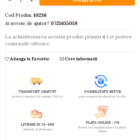
Adauga in cos
Jucarii educative din lemn
Cod Produs:
10236
Motociclete
Ai nevoie de ajutor?
0725655059
Muzica si instrumente
La achizitionarea acestui produs primiti
4
Lei pentru
Pistoale
comenzile viitoare
Plastilina
Proiectoare
Adauga la Favorite
Cere informatii
Saltelute si centre de activitati
Set Avioane si submarine
Seturi de doctor
TRANSPORT GRATUIT
POSIBILITATE RETUR
Seturi de rufe
pentru comenzi de minim 250 Lei
poti returna produsul in 14 zile
Trenulete
Trenuri cu sine
PLATA ONLINE -5%
LIVRARE IN 24-48H
Vehicule de constructii
Reducere suplimentara la plata
oriunde in Romania
online