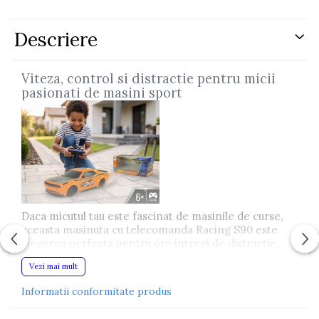
Descriere
Viteza, control si distractie pentru micii
pasionati de masini sport
Daca micutul tau este fascinat de masinile de curse,
aceasta masinuta cu telecomanda Racing S90 este
alegerea perfecta pentru ore intregi de distractie.
Designul sportiv, culoarea portocalie intensa si
Vezi mai mult
comenzile usor de utilizat transforma fiecare joaca
intr-o cursa plina de adrenalina.
Informatii conformitate produs
Pe langa divertisment, jocul contribuie la dezvoltarea
coordonarii mana-ochi, a atentiei si a dexteritatii,