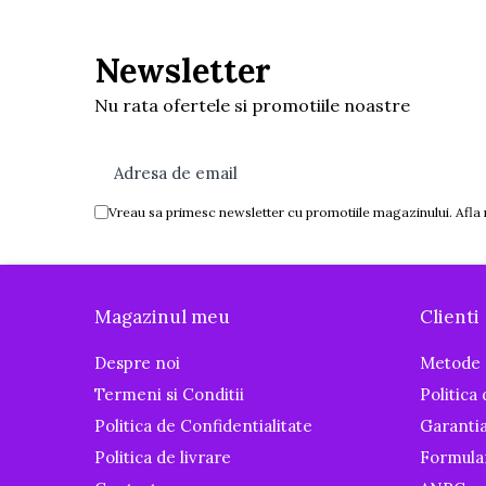
Igiena si ingrijire
Baia bebelusului
Newsletter
Termometre pentru baie
Nu rata ofertele si promotiile noastre
Prosoape
Cadite
Halate de baie
Cutii pentru suzete si depozitare
Vreau sa primesc newsletter cu promotiile magazinului. Afla
Aspiratoare nazale si filtre
Perii pentru biberoane si tetine
Periute de dinti
Magazinul meu
Clienti
Olite si reductoare WC
Scutece si accesorii
Despre noi
Metode 
Pentru Mamici
Termeni si Conditii
Politica
Politica de Confidentialitate
Garanti
Igiena si Ingrijire Postnatala
Ingrijire cosmetica mamici
Politica de livrare
Formula
Perioada Alaptarii