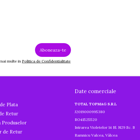
 mai multe in
Politica de Confidentialitate
Date comerciale
de Plata
TOTAL TOPMAG S.R.L
J2019000995380
 de Retur
RO41525520
a Produselor
Intrarea Violetelor 14 Bl. N29 Sc. B
r de Retur
Ramnicu Valcea, Vâlcea