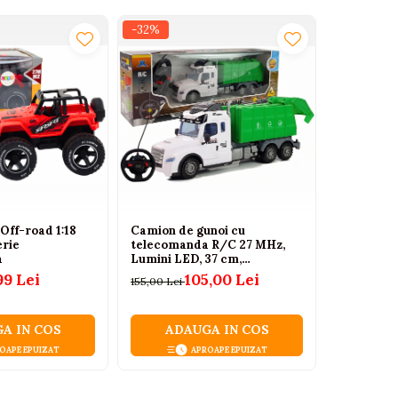
-32%
-34%
Off-road 1:18
Camion de gunoi cu
Masinuta 
erie
telecomanda R/C 27 MHz,
cu teleco
a
Lumini LED, 37 cm,
ani+
Alb/Verde, 3+ Ani
99 Lei
105,00 Lei
1
155,00 Lei
170,63 Lei
A IN COS
ADAUGA IN COS
ADA
OAPE EPUIZAT
APROAPE EPUIZAT
ULT