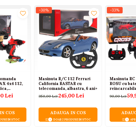
-30%
-33%
comanda
Masinuta R/C 1:12 Ferrari
Masinuta RC 
X 4x4 1:12,
California RASTAR cu
ROSU cu bat
ica,
telecomanda, albastra, 6 ani+
reincarcabil
uri, Roti din
00 Lei
245,00 Lei
59,
350,00 Lei
90,00 Lei
 Auriu, 6
IN COS
ADAUGA IN COS
ADAUG
DUSE IN STOC
DOAR 2 PRODUSE IN STOC
APR