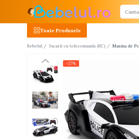
Toate Produsele
Toate Produsele
Jucarii cu telecomanda (RC)
Bebelul /
Jucarii cu telecomanda (RC) /
Masina de Po
Masinute R/C
Tancuri R/C
-27%
Atv-uri R/C
Avioane si elicoptere R/C
Camioane R/C
Motociclete R/C
Roboti R/C
Utilaje constructii R/C
Jucarii