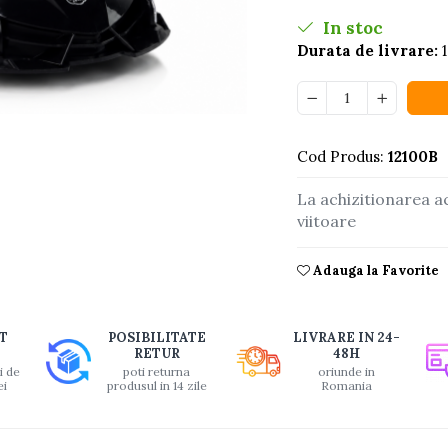
In stoc
Durata de livrare:
1
buie
Cod Produs:
12100B
ook
La achizitionarea a
viitoare
Adauga la Favorite
T
POSIBILITATE
LIVRARE IN 24-
RETUR
48H
i de
poti returna
oriunde in
ei
produsul in 14 zile
Romania