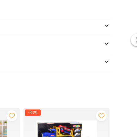
-33%
-20%
e si jocuri de rol. De acum, orice mic fan al