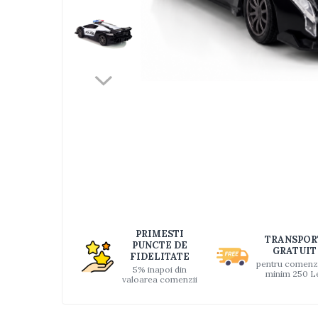
Jucarii bebelusi
Interactive, educative si muzicale
Saltelute si centre de activitati
Jucarii de baie
De plus
Zornaitoare
Distri
Pentru dentitie
pe
Faceb
Masinute
Papusi
Supermarket
Puzzle
Seturi camion
PRIMESTI
TRANSPOR
Table desen copii
PUNCTE DE
GRATUIT
FIDELITATE
Jucarii de baie
pentru comenz
5% inapoi din
minim 250 L
valoarea comenzii
Seturi de frumusete
Caluti balansoar