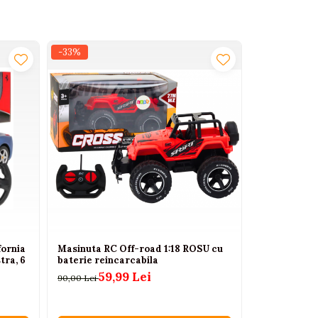
-33%
-32%
fornia
Masinuta RC Off-road 1:18 ROSU cu
Camion de g
tra, 6
baterie reincarcabila
R/C 27 MHz,
Alb/Verde, 
59,99 Lei
90,00 Lei
10
155,00 Lei