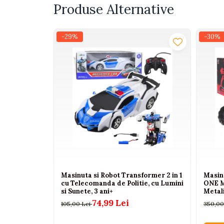
Produse Alternative
Interactive, educative si
muzicale
Figurine
-29%
-30%
Ateliere si unelte
Blocuri de constructie
Covorase de dans
Creative
De plus
Electrocasnice si bucatarii
Fotolii gonflabile
Jocuri de indemanare
Jocuri sportive
Masinuta si Robot Transformer 2 in 1
Masin
cu Telecomanda de Politie, cu Lumini
ONE M
Jucarii educative din lemn
si Sunete, 3 ani+
Metali
din Ca
74,99 Lei
105,00 Lei
350,00
Motociclete
Muzica si instrumente