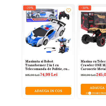
Tenisi
-29%
-30%
Botosi
Sandale
Cizme
Bebe la masa
Scaune de masa
Accesorii pentru hranire
Seturi de hranire
Masinuta si Robot
Masina cu Tele
Cani, pahare si accesorii
Transformer 2 in 1 cu
Crawler ONE MA
Telecomanda de Politie, cu
Caroserie Metal
Biberoane
Lumini si Sunete, 3 ani+
Suspensie cu Arc
74,99 Lei
245,
105,00 Lei
350,00 Lei
Cauciuc, 2.4GHz,
Suzete si accesorii
Ani+
Incalzitoare pentru biberoane si
ADAUGA 
alimente
ADAUGA IN COS
DOAR 2 PRO
Bavete