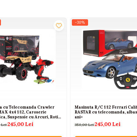
-30%
a cu Telecomanda Crawler
Masinuta R/C 1:12 Ferrari Cali
AX 4x4 1:12, Caroserie
RASTAR cu telecomanda, albas
ca, Suspensie cu Arcuri, Roti
ani+
uciuc, 2.4GHz, Auriu, 6 Ani+
245,00 Lei
245,00 Lei
 Lei
350,00 Lei