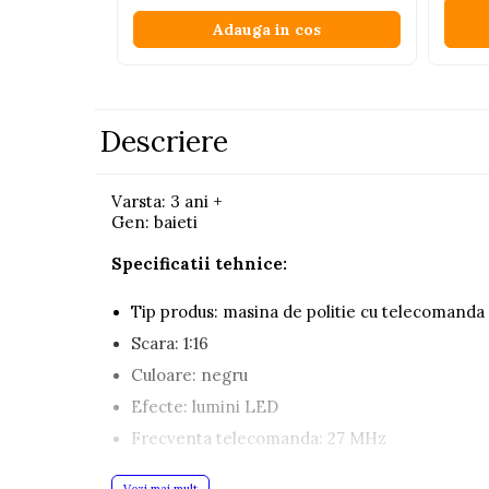
Pistoale
Adauga in cos
Plastilina
Proiectoare
Saltelute si centre de activitati
Descriere
Set Avioane si submarine
Seturi de doctor
Varsta: 3 ani +
Gen: baieti
Seturi de rufe
Trenulete
Specificatii tehnice:
Trenuri cu sine
Tip produs: masina de politie cu telecomanda
Vehicule de constructii
Scara: 1:16
Culoare: negru
Jucarii exterior
Efecte: lumini LED
Ride-on
Frecventa telecomanda: 27 MHz
Biciclete
Control: inainte, inapoi, stanga, dreapta
Triciclete