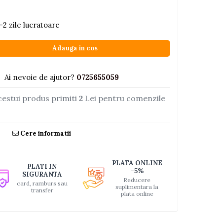
-2 zile lucratoare
Adauga in cos
Ai nevoie de ajutor?
0725655059
cestui produs primiti
2
Lei pentru comenzile
Cere informatii
PLATA ONLINE
PLATI IN
-5%
SIGURANTA
Reducere
card, ramburs sau
suplimentara la
transfer
plata online