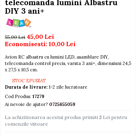
telecomanda lumini Albastru
Igiena si Ingrijire Postnatala
Jucarii de baie
Ingrijire cosmetica mamici
DIY 3 ani+
Seturi de frumusete
Perioada Alaptarii
Perioada Sarcinii
Caluti balansoar
Pompe de san
Interactive, educative si
45,00 Lei
55,00 Lei
Sisteme De Purtare
muzicale
Economisesti:
10,00
Lei
Figurine
Avion RC albastru cu lumini LED, asamblare DIY,
Ateliere si unelte
telecomanda control precis, varsta 3 ani+, dimensiuni 24,5
Blocuri de constructie
x 27,5 x 10,5 cm.
Covorase de dans
STOC EPUIZAT
Durata de livrare:
1-2 zile lucratoare
Creative
Cod Produs:
17279
De plus
Ai nevoie de ajutor?
0725655059
Electrocasnice si bucatarii
Fotolii gonflabile
La achizitionarea acestui produs primiti
2
Lei pentru
comenzile viitoare
Jocuri de indemanare
Jocuri sportive