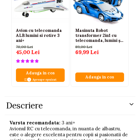
Avion cu telecomanda
Masinuta Robot
Ta
ALB lumini si rotire 3
transformer 2in1 cu
te
ani+
telecomanda, lumini și
su
sunete, 1:18, albastra,
70,00 Lei
89,00 Lei
90
2.4 GHz, 6 ani+
45,00 Lei
69,99 Lei
59
Adauga in cos
Adauga in cos
Aproape epuizat
Descriere
Varsta recomandata:
3 ani+
Avionul RC cu telecomanda, in nuanta de albastru,
este o alegere excelenta pentru copii si pasionatii de