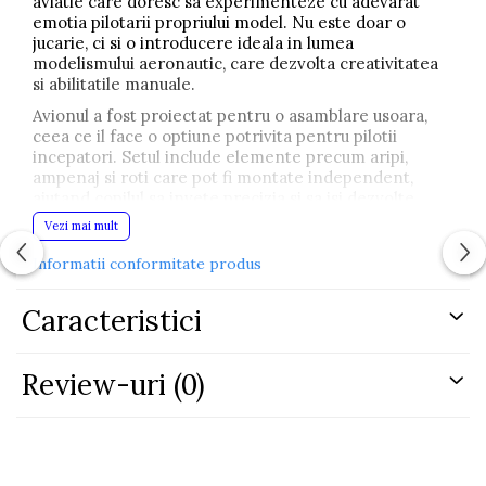
aviatie care doresc sa experimenteze cu adevarat
emotia pilotarii propriului model. Nu este doar o
jucarie, ci si o introducere ideala in lumea
modelismului aeronautic, care dezvolta creativitatea
si abilitatile manuale.
Avionul a fost proiectat pentru o asamblare usoara,
ceea ce il face o optiune potrivita pentru pilotii
incepatori. Setul include elemente precum aripi,
ampenaj si roti care pot fi montate independent,
ajutand copilul sa invete precizia si sa isi dezvolte
abilitatile tehnice.
Vezi mai mult
Modelul se remarca prin iluminarea LED atractiva,
Informatii conformitate produs
care il face sa arate spectaculos atat ziua, cat si dupa
lasarea intunericului. Designul dinamic si executia
atenta il transforma intr-un model RC unic, care
Caracteristici
incurajeaza joaca plina de actiune si permite copilului
sa intre in rolul unui pilot adevarat.
Review-uri
(0)
Avionul se deplaseaza usor pe diverse suprafete
datorita rotilor montate, iar controlul precis prin
intermediul unei telecomenzi ergonomice permite
manevre simple si fluide. Operarea este intuitiva,
astfel incat chiar si cei mai mici utilizatori pot invata