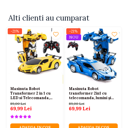
CONTINUTUL SETULUI
Avion RC cu telecomanda
Alti clienti au cumparat
Roti pentru deplasare pe diverse suprafete
Aripi si ampenaj pentru asamblare
-21%
-21%
Telecomanda
NOU
Masinuta Robot
Masinuta Robot
Transformer 2 in 1 cu
transformer 2in1 cu
LED si Telecomanda,
telecomanda, lumini și
Scara 1:18, Galbena, 6 ani+
sunete, 1:18, albastra, 2.4
89,00 Lei
89,00 Lei
GHz, 6 ani+
69,99 Lei
69,99 Lei
ADAUGA IN COS
ADAUGA IN COS