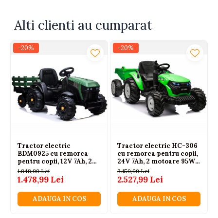
Alti clienti au cumparat
-20%
-20%
Tractor electric
Tractor electric HC-306
BDM0925 cu remorca
cu remorca pentru copii,
pentru copii, 12V 7Ah, 2
24V 7Ah, 2 motoare 95W,
motoare 45W, roti EVA,
telecomanda 2.4G, roti
1.848,99 Lei
3.159,99 Lei
scaun piele, Verde
EVA, ALB, 3-6 ani
1.478,99 Lei
2.527,99 Lei
Militar, 3-6 ani
ADAUGA IN COS
ADAUGA IN COS