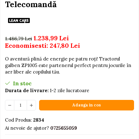
Igiena si Ingrijire Postnatala
Telecomandă
Jucarii de baie
Ingrijire cosmetica mamici
Seturi de frumusete
Perioada Alaptarii
Perioada Sarcinii
Caluti balansoar
Pompe de san
Interactive, educative si
1.238,99 Lei
1.486,79 Lei
Sisteme De Purtare
muzicale
Economisesti:
247,80
Lei
Figurine
O aventură plină de energie pe patru roți! Tractorul
Ateliere si unelte
galben ZP1005 este partenerul perfect pentru jocurile în
Blocuri de constructie
aer liber ale copilului tău.
Covorase de dans
In stoc
Durata de livrare:
1-2 zile lucratoare
Creative
De plus
Adauga in cos
Electrocasnice si bucatarii
Fotolii gonflabile
Cod Produs:
2834
Ai nevoie de ajutor?
0725655059
Jocuri de indemanare
Jocuri sportive