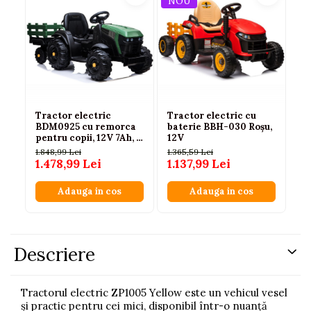
NOU
N
Tractor electric
Tractor electric cu
Tr
BDM0925 cu remorca
baterie BBH-030 Roșu,
Cu
pentru copii, 12V 7Ah, 2
12V
Po
motoare 45W, roti EVA,
c
1.848,99 Lei
1.365,59 Lei
1.2
scaun piele, Verde
1.478,99 Lei
1.137,99 Lei
1.
Militar, 3-6 ani
Adauga in cos
Adauga in cos
Descriere
Tractorul electric ZP1005 Yellow este un vehicul vesel
și practic pentru cei mici, disponibil într-o nuanță