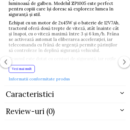
luminoasă de galben. Modelul ZP1005 este perfect
pentru copiii care își doresc să exploreze lumea în
siguranță și stil.
Echipat cu un motor de 2x45W și o baterie de 12V7Ah,
tractorul oferă două trepte de viteză, atât înainte cât
și înapoi, cu o viteză maximă între 3 și 6 km/h. Frâna
se activează automat la eliberarea accelerației, iar
telecomanda cu frână de urgență permite părinților
să controleze în deplină siguranță vehiculul.
Scaunul este dotat cu centuri de siguranță, iar roțile
sunt realizate din plastic durabil. Lumina și
Vezi mai mult
telecomanda din plastic cu bandă de cauciuc asigură o
utilizare confortabilă și sigură, oferind copiilor o
Informatii conformitate produs
experiență plăcută și captivantă.
Cu o autonomie de până la o oră și o încărcare
Caracteristici
completă în 8 ore, tractorul ZP1005 Yellow este
alegerea ideală pentru cei mici care vor să se bucure
de libertate și aventură în aer liber, sub
Review-uri
(0)
supravegherea atentă a părinților.