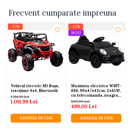
Frecvent cumparate impreuna
-17%
-17%
NOU
Vehicul electric M1 Roșu,
Masinuta electrica WMT-
tracțiune 4x4, Bluetooth
666, 90x47x43cm, 2x45W,
cu telecomanda, neagra,
1.214,39 Lei
3 ani+
1.011,99 Lei
600,00 Lei
499,00 Lei
ADAUGA IN COS
ADAUGA IN COS