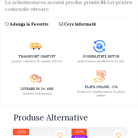
La achizitionarea acestui produs primiti
61
Lei pentru
comenzile viitoare
Jucarii educative din lemn
Motociclete
Adauga la Favorite
Cere informatii
Muzica si instrumente
Pistoale
Plastilina
Proiectoare
TRANSPORT GRATUIT
POSIBILITATE RETUR
pentru comenzi de minim 250 Lei
poti returna produsul in 14 zile
Saltelute si centre de activitati
Set Avioane si submarine
Seturi de doctor
PLATA ONLINE -5%
LIVRARE IN 24-48H
Reducere suplimentara la plata
oriunde in Romania
Seturi de rufe
online
Trenulete
Trenuri cu sine
Produse Alternative
Vehicule de constructii
-20%
-17%
-1