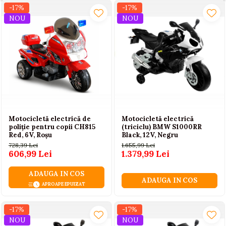
-17%
-17%
NOU
NOU
Motocicletă electrică de
Motocicletă electrică
poliție pentru copii CH815
(triciclu) BMW S1000RR
Red, 6V, Roșu
Black, 12V, Negru
728,39 Lei
1.655,99 Lei
606,99 Lei
1.379,99 Lei
ADAUGA IN COS
ADAUGA IN COS
APROAPE EPUIZAT
-17%
-17%
NOU
NOU