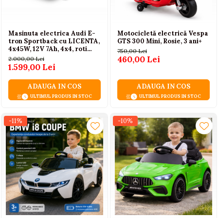
Masinuta electrica Audi E-
Motocicletă electrică Vespa
tron Sportback cu LICENTA,
GTS 300 Mini, Rosie, 3 ani+
4x45W, 12V 7Ah, 4x4, roti
750,00 Lei
EVA, scaun piele,
460,00 Lei
2.000,00 Lei
telecomanda, 3-8 ani
1.599,00 Lei
ADAUGA IN COS
ADAUGA IN COS
ULTIMUL PRODUS IN STOC
ULTIMUL PRODUS IN STOC
-11%
-10%