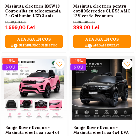
Masinuta electrica BMW i8
Masinuta electrica pentru
Coupe alba cu telecomanda
copii Mercedes CLE 53 AMG
2.4G si lumini LED 3 ani+
12V verde Premium
1.900,00 Lei
1.000,00 Lei
1.699,00 Lei
899,00 Lei
ADAUGA IN COS
ADAUGA IN COS
ULTIMUL PRODUS IN STOC
APROAPE EPUIZAT
-19%
-19%
NOU
NOU
Range Rover Evoque -
Range Rover Evoque -
Masinuta electrica roz 4x4
Masinuta electrica 4x4 EVA