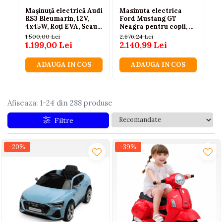
Mașinuță electrică Audi
Masinuta electrica
Ma
Jucarii educative din lemn
RS3 Bleumarin, 12V,
Ford Mustang GT
Fo
4x45W, Roți EVA, Scaun
Neagra pentru copii, 3
Ro
Motociclete
EcoPiele, Telecomandă
ani+
an
1.500,00 Lei
2.676,24 Lei
2.6
2.4GHz, Bluetooth, USB,
1.199,00 Lei
2.140,99 Lei
2.
Muzica si instrumente
3-6 ani
Pistoale
ADAUGA IN COS
ADAUGA IN COS
Plastilina
Proiectoare
Afiseaza:
1-
24
din
288
produse
Saltelute si centre de activitati
Filtre
Set Avioane si submarine
Seturi de doctor
-20%
-39%
Seturi de rufe
Trenulete
Trenuri cu sine
Vehicule de constructii