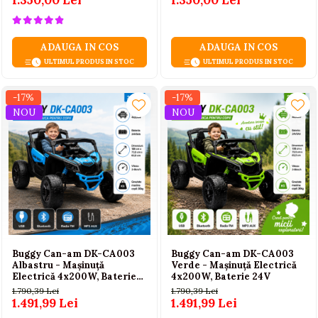
LICENTA
ADAUGA IN COS
ADAUGA IN COS
ULTIMUL PRODUS IN STOC
ULTIMUL PRODUS IN STOC
-17%
-17%
NOU
NOU
Buggy Can-am DK-CA003
Buggy Can-am DK-CA003
Albastru - Mașinuță
Verde - Mașinuță Electrică
Electrică 4x200W, Baterie
4x200W, Baterie 24V
24V
1.790,39 Lei
1.790,39 Lei
1.491,99 Lei
1.491,99 Lei