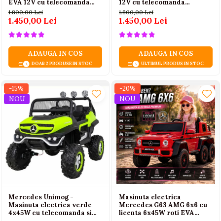
EVA 12V cu telecomanda
12V cu telecomanda
parentala
parentala, Negru
1.800,00 Lei
1.800,00 Lei
1.450,00 Lei
1.450,00 Lei
ADAUGA IN COS
ADAUGA IN COS
DOAR 2 PRODUSE IN STOC
ULTIMUL PRODUS IN STOC
-15%
-20%
NOU
NOU
Mercedes Unimog -
Masinuta electrica
Masinuta electrica verde
Mercedes G63 AMG 6x6 cu
4x45W cu telecomanda si
licenta 6x45W roti EVA
roti EVA, 2 locuri
telecomanda 2.4G rosu, 3