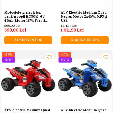
Motocicleta electrica
ATV Electric Medium Quad
pentru copii HC8051, 6V
Negru, Motor 2x45W, MP3 și
4.5Ah, Motor 18W, Faruri
USB
LED, depozitare, 3 roti, roz,
500,00 Lei
1.214,39 Lei
3+ ani
399,00 Lei
1.011,99 Lei
ADAUGA IN COS
ADAUGA IN COS
-17%
-17%
NOU
NOU
ATV Electric Medium Quad
ATV Electric Medium Quad