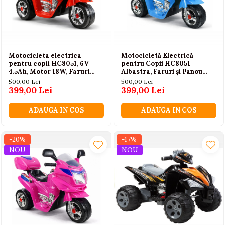
Motocicleta electrica
Motocicletă Electrică
pentru copii HC8051, 6V
pentru Copii HC8051
4.5Ah, Motor 18W, Faruri
Albastra, Faruri și Panou
LED, depozitare, 3 roti,
Muzical, 3 ani +
500,00 Lei
500,00 Lei
rosie, 3+ ani
399,00 Lei
399,00 Lei
ADAUGA IN COS
ADAUGA IN COS
-20%
-17%
NOU
NOU