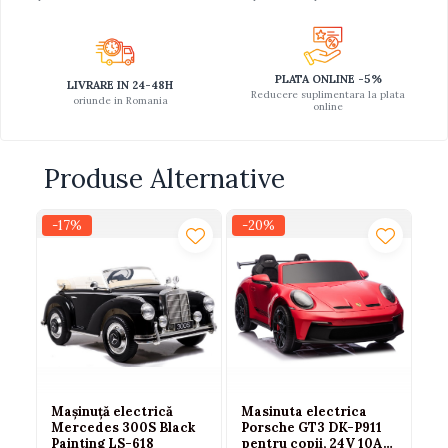
PLATA ONLINE -5%
LIVRARE IN 24-48H
Reducere suplimentara la plata
oriunde in Romania
online
Produse Alternative
-17%
-20%
-1
N
Mașinuță electrică
Masinuta electrica
Ma
Mercedes 300S Black
Porsche GT3 DK-P911
Me
Painting LS-618
pentru copii, 24V 10Ah,
DK