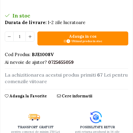
Jucarii educative din lemn
In stoc
Motociclete
Durata de livrare:
1-2 zile lucratoare
Muzica si instrumente
Pistoale
Adauga in cos
Ultimul produs in stoc
Plastilina
Cod Produs:
BJE1008V
Proiectoare
Ai nevoie de ajutor?
0725655059
Saltelute si centre de activitati
Set Avioane si submarine
La achizitionarea acestui produs primiti
67
Lei pentru
comenzile viitoare
Seturi de doctor
Seturi de rufe
Adauga la Favorite
Cere informatii
Trenulete
Trenuri cu sine
Vehicule de constructii
TRANSPORT GRATUIT
POSIBILITATE RETUR
pentru comenzi de minim 250 Lei
poti returna produsul in 14 zile