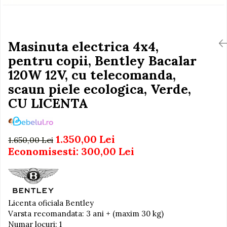
Igiena si Ingrijire Postnatala
Jucarii de baie
Ingrijire cosmetica mamici
Seturi de frumusete
Perioada Alaptarii
Perioada Sarcinii
Masinuta electrica 4x4,
Caluti balansoar
Pompe de san
pentru copii, Bentley Bacalar
Interactive, educative si
Sisteme De Purtare
muzicale
120W 12V, cu telecomanda,
Figurine
scaun piele ecologica, Verde,
CU LICENTA
Ateliere si unelte
Blocuri de constructie
Covorase de dans
1.350,00 Lei
1.650,00 Lei
Creative
Economisesti:
300,00
Lei
De plus
Electrocasnice si bucatarii
Fotolii gonflabile
Licenta oficiala Bentley
Jocuri de indemanare
Varsta recomandata: 3 ani + (maxim 30 kg)
Numar locuri: 1
Jocuri sportive