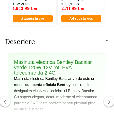
2 motoare 150-280W,
Lă
1.972,79 Lei
3.389,99 Lei
3.8
scaun piele, roti EVA,
1.643,99 Lei
2.711,99 Lei
3.
ROSU, 3-8 ani
Adauga in cos
Adauga in cos
Descriere
Masinuta electrica Bentley Bacalar
verde 120W 12V roti EVA
telecomanda 2.4G
Masinuta electrica Bentley Bacalar verde este un
model
cu licenta oficiala Bentley
, inspirat din
designul exclusivist al celebrului Bentley Bacalar.
Cu aspect elegant, dotari moderne si telecomanda
parentala 2.4G, este potrivita pentru plimbari pline
de stil si distractie.