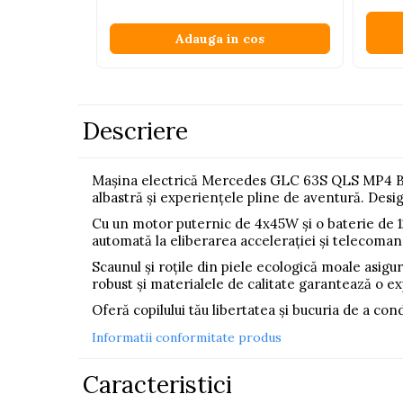
Pistoale
Adauga in cos
Plastilina
Proiectoare
Saltelute si centre de activitati
Descriere
Set Avioane si submarine
Seturi de doctor
Mașina electrică Mercedes GLC 63S QLS MP4 Blue
Seturi de rufe
albastră și experiențele pline de aventură. Desig
Trenulete
Cu un motor puternic de 4x45W și o baterie de 12
automată la eliberarea accelerației și telecomand
Trenuri cu sine
Scaunul și roțile din piele ecologică moale asigu
Vehicule de constructii
robust și materialele de calitate garantează o ex
Oferă copilului tău libertatea și bucuria de a 
Jucarii exterior
Informatii conformitate produs
Ride-on
Biciclete
Caracteristici
Triciclete