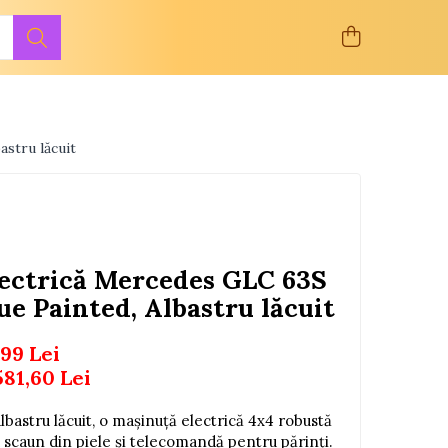
stru lăcuit
ectrică Mercedes GLC 63S
e Painted, Albastru lăcuit
,99 Lei
581,60
Lei
astru lăcuit, o mașinuță electrică 4x4 robustă
u scaun din piele și telecomandă pentru părinți.