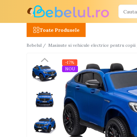
Toate Produsele
Toate Produsele
Jucarii cu telecomanda (RC)
Bebelul /
Masinute si vehicule electrice pentru copii
Masinute R/C
Tancuri R/C
-17%
Atv-uri R/C
NOU
Avioane si elicoptere R/C
Camioane R/C
Motociclete R/C
Roboti R/C
Utilaje constructii R/C
Jucarii