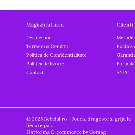
Igiena si ingrijire
Baia bebelusului
Termometre pentru baie
Magazinul meu
Clienti
Prosoape
Despre noi
Metode 
Cadite
Halate de baie
Termeni si Conditii
Politica
Cutii pentru suzete si depozitare
Politica de Confidentialitate
Garanti
Aspiratoare nazale si filtre
Politica de livrare
Formula
Perii pentru biberoane si tetine
Contact
ANPC
Periute de dinti
Olite si reductoare WC
Scutece si accesorii
Pentru Mamici
© 2025 Bebelul.ro – Joaca, dragoste si grija la
Igiena si Ingrijire Postnatala
fiecare pas.
Ingrijire cosmetica mamici
Platforma E-commerce by Gomag
Perioada Alaptarii