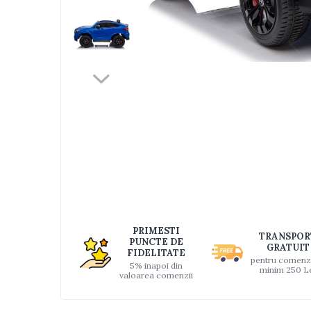
Jucarii bebelusi
Interactive, educative si muzicale
Saltelute si centre de activitati
Jucarii de baie
De plus
Zornaitoare
Distri
Pentru dentitie
pe
Faceb
Masinute
Papusi
Supermarket
Puzzle
Seturi camion
PRIMESTI
TRANSPOR
Table desen copii
PUNCTE DE
GRATUIT
FIDELITATE
Jucarii de baie
pentru comenz
5% inapoi din
minim 250 L
valoarea comenzii
Seturi de frumusete
Caluti balansoar