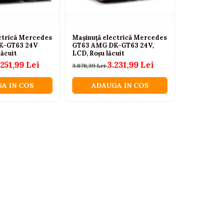
ctrică Mercedes
Mașinuță electrică Mercedes
Mașinuță 
K-GT63 24V
GT63 AMG DK-GT63 24V,
GT63 AMG
ăcuit
LCD, Roșu lăcuit
LCD, Gri 
.251,99 Lei
3.231,99 Lei
3.878,39 Lei
3.515,99 Le
A IN COS
ADAUGA IN COS
ADA