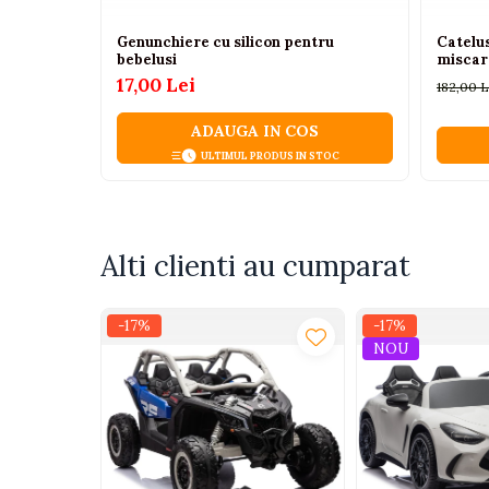
Camioane electrice
Genunchiere cu silicon pentru
Catelus
bebelusi
miscare
Imbracaminte
17,00 Lei
182,00 
Seturi copii si bebelusi
ADAUGA IN COS
Salopete bebe
ULTIMUL PRODUS IN STOC
Costumase
Rochite
Accesorii copii
Alti clienti au cumparat
Body-uri bebe
Treninguri copii
-17%
-17%
Baia bebelusului
NOU
Incaltaminte
Adidasi
Pantofiori