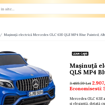
 /
Mașinuță electrică Mercedes GLC 63S QLS MP4 Blue Painted, Alba
Mașinuță el
QLS MP4 Blu
2.907
3.489,59 Lei
Economisesti:
Mercedes GLC 63S alb
și elegantă, dotată c