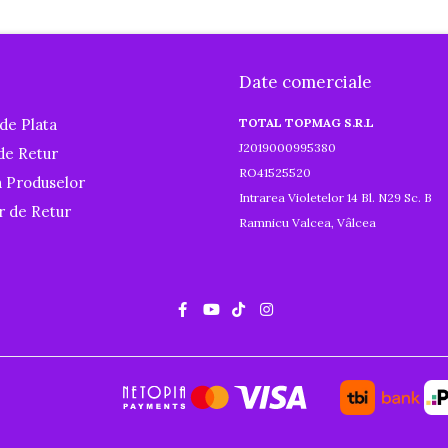
Date comerciale
de Plata
TOTAL TOPMAG S.R.L
J2019000995380
 de Retur
RO41525520
a Produselor
Intrarea Violetelor 14 Bl. N29 Sc. B
r de Retur
Ramnicu Valcea, Vâlcea