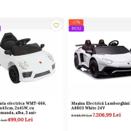
-17%
NOU
uta electrica WMT-666,
Mașina Electrică Lamborghini
x43cm, 2x45W, cu
A8803 White 24V
manda, alba, 3 ani+
7.206,99 Lei
8.648,39 Lei
499,00 Lei
 Lei