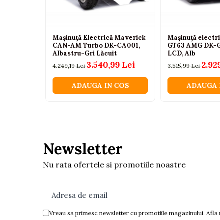
Tenisi
Botosi
Sandale
Mașinuță Electrică Maverick
Mașinuță elect
CAN-AM Turbo DK-CA001,
GT63 AMG DK-G
Cizme
Albastru-Gri Lăcuit
LCD, Alb
3.540,99 Lei
2.92
4.249,19 Lei
3.515,99 Lei
Bebe la masa
ADAUGA IN COS
ADAUGA 
Scaune de masa
Accesorii pentru hranire
Seturi de hranire
Cani, pahare si accesorii
Newsletter
Biberoane
Suzete si accesorii
Nu rata ofertele si promotiile noastre
Incalzitoare pentru biberoane si
alimente
Bavete
Vreau sa primesc newsletter cu promotiile magazinului. Afla