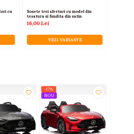
lori cu
Sosete trei sferturi cu model din
Set Șoset
tesatura si fundita din satin
30,00 Lei
16,00 Lei
VEZI VARIANTE
-17%
-17%
NOU
NOU