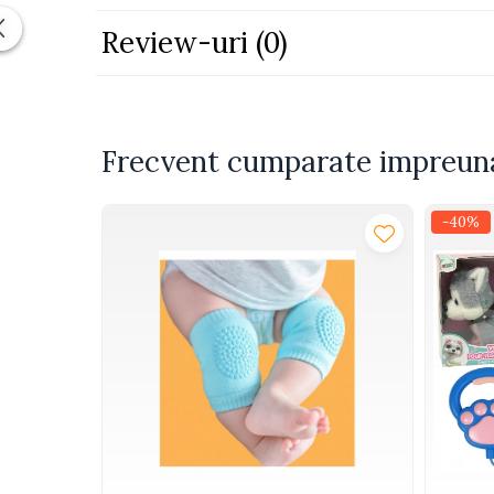
Piscine
Review-uri
(0)
Piscine gonflabile
Ochelari scufundari
Saltele
Colace inot
Frecvent cumparate impreun
Locuri de joaca
Jocuri sportive
-40%
Seturi joaca gradinarit
Masinute si vehicule electrice
pentru copii
Masinute electrice
Motociclete electrice
ATV & BUGGY electrice
Tractoare electrice
Triciclete electrice