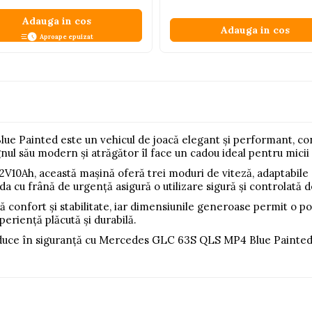
Adauga in cos
Adauga in cos
Aproape epuizat
 Painted este un vehicul de joacă elegant și performant, con
nul său modern și atrăgător îl face un cadou ideal pentru micii 
V10Ah, această mașină oferă trei moduri de viteză, adaptabile n
a cu frână de urgență asigură o utilizare sigură și controlată d
ră confort și stabilitate, iar dimensiunile generoase permit o p
periență plăcută și durabilă.
conduce în siguranță cu Mercedes GLC 63S QLS MP4 Blue Painted