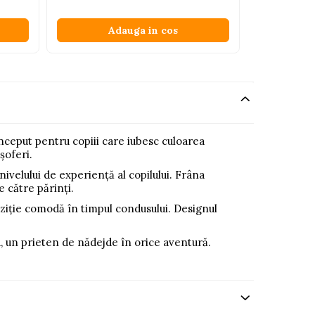
A
Adauga in cos
ceput pentru copiii care iubesc culoarea
șoferi.
ivelului de experiență al copilului. Frâna
e către părinți.
oziție comodă în timpul condusului. Designul
, un prieten de nădejde în orice aventură.