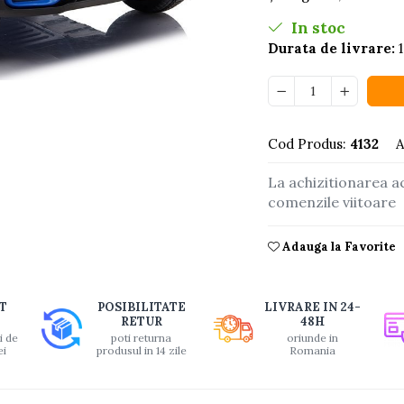
In stoc
Durata de livrare:
1
buie
Cod Produs:
4132
A
ook
La achizitionarea a
comenzile viitoare
Adauga la Favorite
T
POSIBILITATE
LIVRARE IN 24-
RETUR
48H
i de
poti returna
oriunde in
ei
produsul in 14 zile
Romania