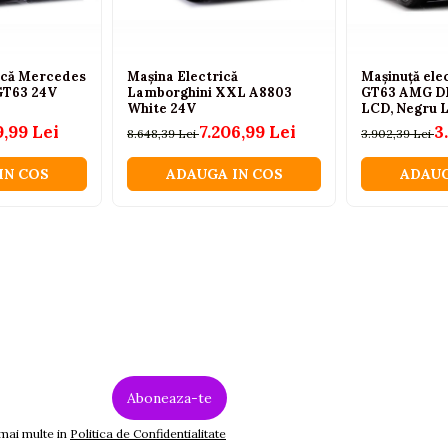
rică Mercedes
Mașina Electrică
Mașinuță ele
T63 24V
Lamborghini XXL A8803
GT63 AMG D
White 24V
LCD, Negru L
9,99 Lei
7.206,99 Lei
3
8.648,39 Lei
3.902,39 Lei
IN COS
ADAUGA IN COS
ADAUG
 mai multe in
Politica de Confidentialitate