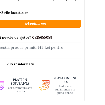
-2 zile lucratoare
Adauga in cos
i nevoie de ajutor?
0725655059
cestui produs primiti
145
Lei pentru
Cere informatii
PLATA ONLINE
PLATI IN
-5%
SIGURANTA
Reducere
card, ramburs sau
suplimentara la
transfer
plata online