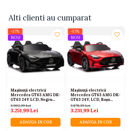
Alti clienti au cumparat
-17%
-17%
NOU
NOU
Mașinuță electrică
Mașinuță electrică
Mercedes GT63 AMG DK-
Mercedes GT63 AMG DK-
GT63 24V LCD, Negru
GT63 24V, LCD, Roșu
Lăcuit
lăcuit
3.902,39 Lei
3.878,39 Lei
3.251,99 Lei
3.231,99 Lei
ADAUGA IN COS
ADAUGA IN COS