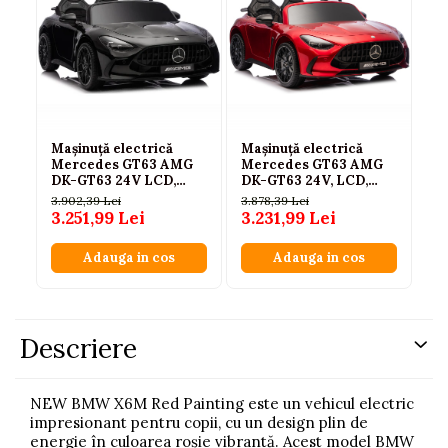
Mașinuță electrică
Mașinuță electrică
Ma
Mercedes GT63 AMG
Mercedes GT63 AMG
Me
DK-GT63 24V LCD,
DK-GT63 24V, LCD,
DK
Negru Lăcuit
Roșu lăcuit
Lă
3.902,39 Lei
3.878,39 Lei
3.8
3.251,99 Lei
3.231,99 Lei
3.
Adauga in cos
Adauga in cos
Descriere
NEW BMW X6M Red Painting este un vehicul electric
impresionant pentru copii, cu un design plin de
energie în culoarea roșie vibrantă. Acest model BMW