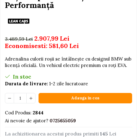
Igiena si Ingrijire Postnatala
Performanță
Jucarii de baie
Ingrijire cosmetica mamici
Seturi de frumusete
Perioada Alaptarii
Perioada Sarcinii
Caluti balansoar
Pompe de san
Interactive, educative si
2.907,99 Lei
3.489,59 Lei
Sisteme De Purtare
muzicale
Economisesti:
581,60
Lei
Figurine
Adrenalina culorii roșii se întâlnește cu designul BMW sub
Ateliere si unelte
licență oficială. Un vehicul electric premium cu roți EVA.
Blocuri de constructie
In stoc
Covorase de dans
Durata de livrare:
1-2 zile lucratoare
Creative
Adauga in cos
De plus
Electrocasnice si bucatarii
Cod Produs:
2844
Fotolii gonflabile
Ai nevoie de ajutor?
0725655059
Jocuri de indemanare
La achizitionarea acestui produs primiti
145
Lei
Jocuri sportive