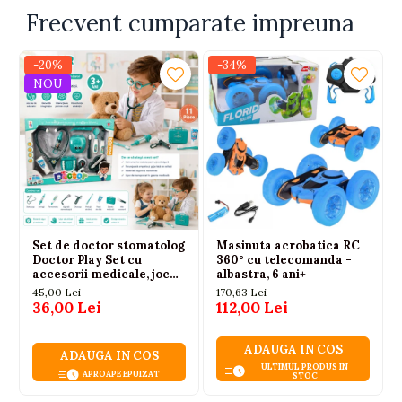
Frecvent cumparate impreuna
-20%
-34%
NOU
Set de doctor stomatolog
Masinuta acrobatica RC
Doctor Play Set cu
360° cu telecomanda -
accesorii medicale, joc
albastra, 6 ani+
educativ pentru copii 3+
45,00 Lei
170,63 Lei
ani
36,00 Lei
112,00 Lei
ADAUGA IN COS
ADAUGA IN COS
ULTIMUL PRODUS IN
APROAPE EPUIZAT
STOC