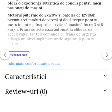
oferă o experiență autentică de condus pentru micii
pasionați de mașini.
Motorul puternic de 2x120W și bateria de 12V10Ah
permit trei moduri de viteză și două trepte pentru
mers înainte și înapoi, cu o viteză maximă între 3 și 6
km/h. Frâna se activează automat la eliberarea
accelerației, iar telecomanda cu frână de urgență
adaugă un nivel suplimentar de siguranță pentru
părinți.
Confortul este asigurat prin scaunul cu centuri de
Vezi mai mult
siguranță și roțile îmbrăcate în piele ecologică moale,
care oferă o plimbare lină și stabilă. Telecomanda EVA
Informatii conformitate produs
și detaliile elegante fac din acest vehicul o alegere de
top pentru orice copil.
Caracteristici
Cu o autonomie de până la o oră și o încărcare
completă în 8 ore, acest BMW X6M Red Painting este
ideal pentru cei mici care doresc să experimenteze
Review-uri
(0)
bucuria condusului într-un mod sigur și distractiv.