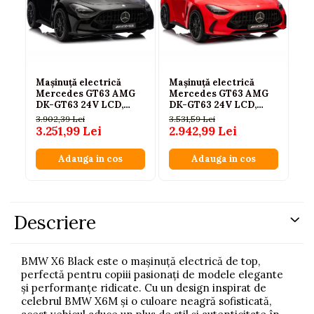
Mașinuță electrică
Mașinuță electrică
Ma
Mercedes GT63 AMG
Mercedes GT63 AMG
On
DK-GT63 24V LCD,
DK-GT63 24V LCD,
607
Negru Lăcuit
Roșu
50
3.902,39 Lei
3.531,59 Lei
3.251,99 Lei
2.942,99 Lei
Adauga in cos
Adauga in cos
Descriere
BMW X6 Black este o mașinuță electrică de top,
perfectă pentru copiii pasionați de modele elegante
și performanțe ridicate. Cu un design inspirat de
celebrul BMW X6M și o culoare neagră sofisticată,