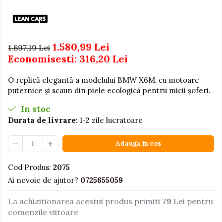
Igiena si Ingrijire Postnatala
Jucarii de baie
Ingrijire cosmetica mamici
Seturi de frumusete
Perioada Alaptarii
Perioada Sarcinii
Caluti balansoar
1.580,99 Lei
1.897,19 Lei
Pompe de san
Economisesti:
316,20
Lei
Interactive, educative si
Sisteme De Purtare
muzicale
O replică elegantă a modelului BMW X6M, cu motoare
Figurine
puternice și scaun din piele ecologică pentru micii șoferi.
Ateliere si unelte
In stoc
Blocuri de constructie
Durata de livrare:
1-2 zile lucratoare
Covorase de dans
Adauga in cos
Creative
De plus
Cod Produs:
2075
Electrocasnice si bucatarii
Ai nevoie de ajutor?
0725655059
Fotolii gonflabile
La achizitionarea acestui produs primiti
79
Lei pentru
Jocuri de indemanare
comenzile viitoare
Jocuri sportive