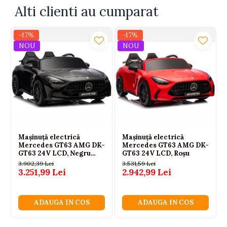
Alti clienti au cumparat
-17%
-17%
NOU
NOU
Mașinuță electrică
Mașinuță electrică
Mercedes GT63 AMG DK-
Mercedes GT63 AMG DK-
GT63 24V LCD, Negru
GT63 24V LCD, Roșu
Lăcuit
3.902,39 Lei
3.531,59 Lei
3.251,99 Lei
2.942,99 Lei
ADAUGA IN COS
ADAUGA IN COS