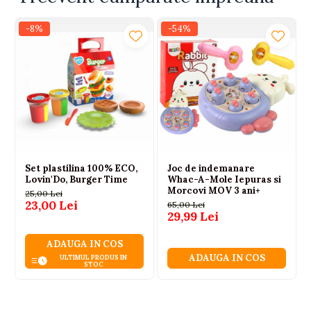
-8%
-54%
Set plastilina 100% ECO,
Joc de indemanare
Lovin'Do, Burger Time
Whac-A-Mole Iepuras si
Morcovi MOV 3 ani+
25,00 Lei
23,00 Lei
65,00 Lei
29,99 Lei
ADAUGA IN COS
ADAUGA IN COS
ULTIMUL PRODUS IN
STOC