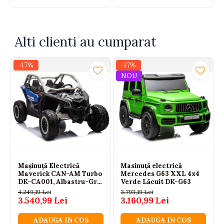
Alti clienti au cumparat
-17%
-17%
NOU
Mașinuță Electrică
Masinuță electrică
Maverick CAN-AM Turbo
Mercedes G63 XXL 4x4
DK-CA001, Albastru-Gri
Verde Lăcuit DK-G63
Lăcuit
4.249,19 Lei
3.793,19 Lei
3.540,99 Lei
3.160,99 Lei
ADAUGA IN COS
ADAUGA IN COS