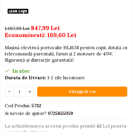
Igiena si Ingrijire Postnatala
Jucarii de baie
Ingrijire cosmetica mamici
Seturi de frumusete
Perioada Alaptarii
Perioada Sarcinii
Caluti balansoar
847,99 Lei
1.017,59 Lei
Pompe de san
Economisesti:
169,60
Lei
Interactive, educative si
Sisteme De Purtare
muzicale
Mașină electrică portocalie HL1638 pentru copii, dotată cu
Figurine
telecomandă parentală, faruri și 2 motoare de 45W.
Ateliere si unelte
Siguranță și distracție garantată!
Blocuri de constructie
In stoc
Covorase de dans
Durata de livrare:
1-2 zile lucratoare
Creative
Adauga in cos
De plus
Electrocasnice si bucatarii
Cod Produs:
5732
Ai nevoie de ajutor?
0725655059
Fotolii gonflabile
Jocuri de indemanare
La achizitionarea acestui produs primiti
42
Lei pentru
Jocuri sportive