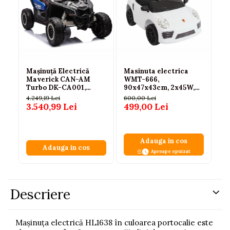
Mașinuță Electrică
Masinuta electrica
Ma
Maverick CAN-AM
WMT-666,
pe
Turbo DK-CA001,
90x47x43cm, 2x45W,
CL
Albastru-Gri Lăcuit
cu telecomanda, alba, 3
P
4.249,19 Lei
600,00 Lei
1.
ani+
3.540,99 Lei
499,00 Lei
8
Adauga in cos
Adauga in cos
Aproape epuizat
Descriere
Mașinuța electrică HL1638 în culoarea portocalie este