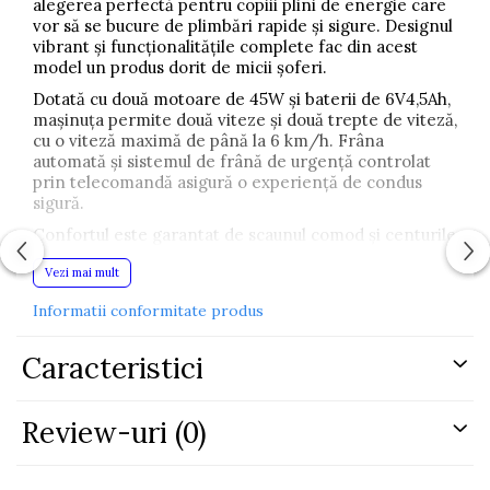
alegerea perfectă pentru copiii plini de energie care
vor să se bucure de plimbări rapide și sigure. Designul
vibrant și funcționalitățile complete fac din acest
model un produs dorit de micii șoferi.
Dotată cu două motoare de 45W și baterii de 6V4,5Ah,
mașinuța permite două viteze și două trepte de viteză,
cu o viteză maximă de până la 6 km/h. Frâna
automată și sistemul de frână de urgență controlat
prin telecomandă asigură o experiență de condus
sigură.
Confortul este garantat de scaunul comod și centurile
de siguranță, iar roțile din plastic asigură stabilitate și
Vezi mai mult
manevrabilitate. Telecomanda cu bandă de cauciuc
permite controlul facil al mașinuței de la distanță.
Informatii conformitate produs
Cu o durată de utilizare între 1 și 2 ore, mașinuța
portocalie HL1638 este companionul ideal pentru
Caracteristici
momente pline de bucurie și aventură.
Review-uri
(0)