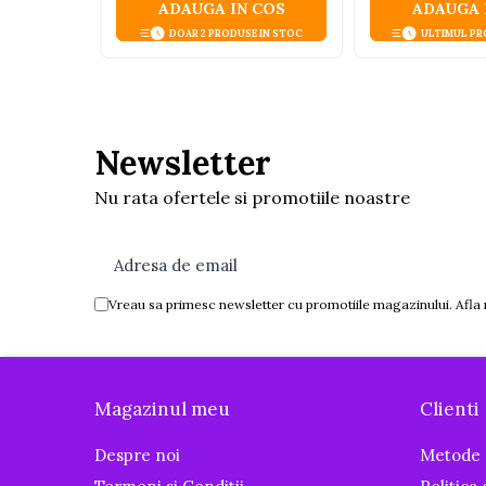
ADAUGA IN COS
ADAUGA 
Igiena si ingrijire
DOAR 2 PRODUSE IN STOC
ULTIMUL PR
Baia bebelusului
Termometre pentru baie
Prosoape
Cadite
Newsletter
Halate de baie
Cutii pentru suzete si depozitare
Nu rata ofertele si promotiile noastre
Aspiratoare nazale si filtre
Perii pentru biberoane si tetine
Periute de dinti
Vreau sa primesc newsletter cu promotiile magazinului. Afla
Olite si reductoare WC
Scutece si accesorii
Pentru Mamici
Magazinul meu
Clienti
Igiena si Ingrijire Postnatala
Despre noi
Metode 
Ingrijire cosmetica mamici
Perioada Alaptarii