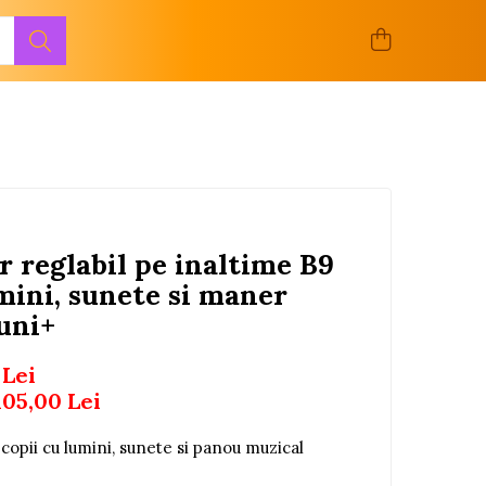
 reglabil pe inaltime B9
mini, sunete si maner
luni+
 Lei
105,00
Lei
opii cu lumini, sunete si panou muzical