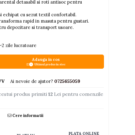
ental detasabil si roti antisoc pentru
i echipat cu sezut textil confortabil.
transforma rapid in masuta pentru gustari.
ru depozitare si transport usoare.
-2 zile lucratoare
Adauga in cos
Ultimul produs in stoc
VV
Ai nevoie de ajutor?
0725655059
cestui produs primiti
12
Lei pentru comenzile
Cere informatii
PLATA ONLINE