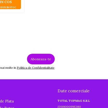
IN COS
ODUS IN STOC
 mai multe in
Politica de Confidentialitate
Date comerciale
de Plata
TOTAL TOPMAG S.R.L
J2019000995380