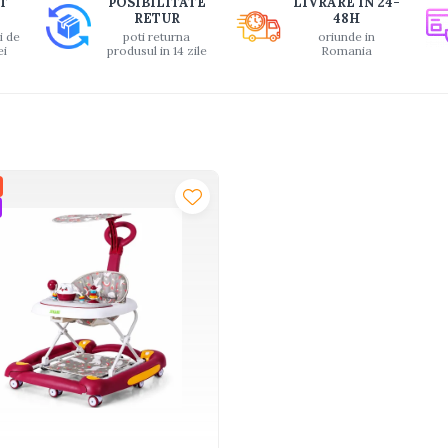
T
POSIBILITATE
LIVRARE IN 24-
RETUR
48H
i de
poti returna
oriunde in
ei
produsul in 14 zile
Romania