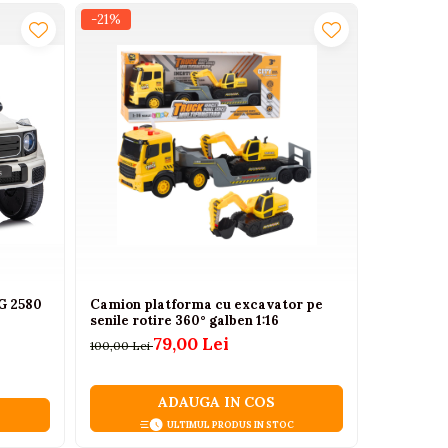
-21%
-21%
G 2580
Camion platforma cu excavator pe
Incalzito
senile rotire 360° galben 1:16
și alimen
79,00 Lei
100,00 Lei
299,00 Lei
ADAUGA IN COS
ULTIMUL PRODUS IN STOC