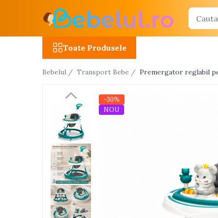
Toate Produsele
Toate Produsele
Jucarii cu telecomanda (RC)
Bebelul /
Transport Bebe /
Premergator reglabil pe 
Masinute R/C
Tancuri R/C
-30%
Atv-uri R/C
NOU
Avioane si elicoptere R/C
Camioane R/C
Motociclete R/C
Roboti R/C
Utilaje constructii R/C
Jucarii