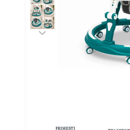
Jucarii bebelusi
Interactive, educative si muzicale
Saltelute si centre de activitati
Jucarii de baie
De plus
Zornaitoare
Pentru dentitie
Masinute
Papusi
Supermarket
Distri
pe
Puzzle
Faceb
Seturi camion
Table desen copii
Jucarii de baie
Seturi de frumusete
Caluti balansoar
PRIMESTI