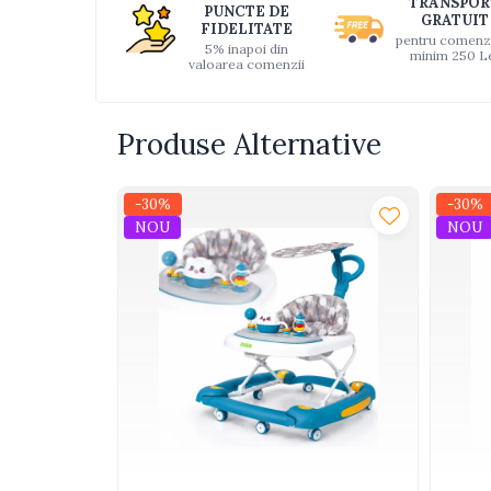
TRANSPOR
PUNCTE DE
Interactive, educative si
GRATUIT
FIDELITATE
muzicale
pentru comenz
5% inapoi din
minim 250 L
valoarea comenzii
Figurine
Ateliere si unelte
Produse Alternative
Blocuri de constructie
Covorase de dans
-30%
-30%
Creative
NOU
NOU
De plus
Electrocasnice si bucatarii
Fotolii gonflabile
Jocuri de indemanare
Jocuri sportive
Jucarii educative din lemn
Motociclete
Muzica si instrumente