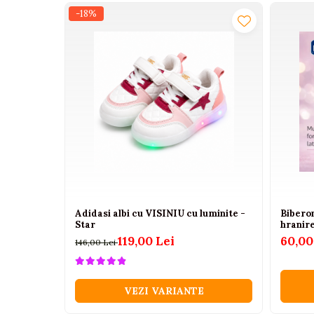
-18%
Camioane electrice
Imbracaminte
Seturi copii si bebelusi
Salopete bebe
Costumase
Rochite
Accesorii copii
Body-uri bebe
Treninguri copii
Adidasi albi cu VISINIU cu luminite -
Bibero
Baia bebelusului
Star
hranire
119,00 Lei
60,00
146,00 Lei
Incaltaminte
Adidasi
VEZI VARIANTE
Pantofiori