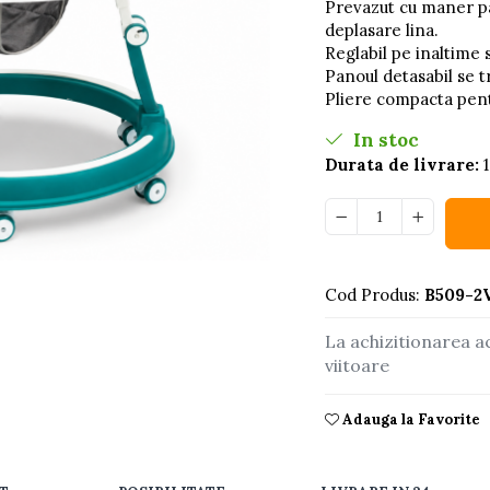
Prevazut cu maner par
deplasare lina.
Reglabil pe inaltime s
Panoul detasabil se 
Pliere compacta pent
In stoc
Durata de livrare:
1
buie
Cod Produs:
B509-2
ook
La achizitionarea a
viitoare
Adauga la Favorite