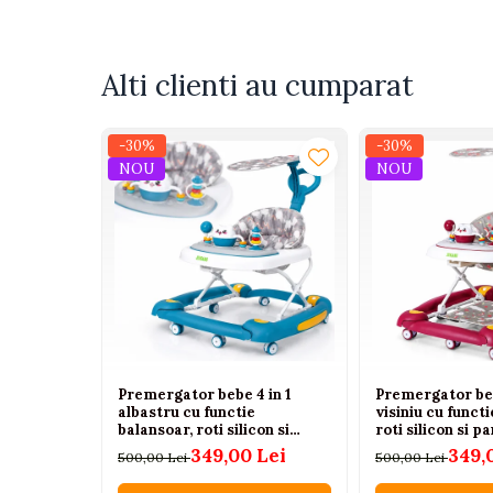
Tenisi
Botosi
Sandale
Alti clienti au cumparat
Cizme
-30%
-30%
Bebe la masa
NOU
NOU
Scaune de masa
Accesorii pentru hranire
Seturi de hranire
Cani, pahare si accesorii
Biberoane
Suzete si accesorii
Premergator bebe 4 in 1
Premergator beb
Incalzitoare pentru biberoane si
albastru cu functie
visiniu cu funct
alimente
balansoar, roti silicon si
roti silicon si p
panou interactiv, 6-18 luni
interactiv, 6-18 
349,00 Lei
349,
Bavete
500,00 Lei
500,00 Lei