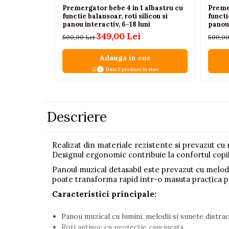
Premergator bebe 4 in 1 albastru cu
Premer
Pistoale
functie balansoar, roti silicon si
functi
panou interactiv, 6-18 luni
panou 
Plastilina
349,00 Lei
500,00 Lei
500,00
Proiectoare
Adauga in cos
Saltelute si centre de activitati
Doar 2 produse in stoc
Set Avioane si submarine
Seturi de doctor
Seturi de rufe
Descriere
Trenulete
Trenuri cu sine
Realizat din materiale rezistente si prevazut cu r
Designul ergonomic contribuie la confortul copilulu
Vehicule de constructii
Panoul muzical detasabil este prevazut cu melodii,
poate transforma rapid intr-o masuta practica pe
Jucarii exterior
Caracteristici principale:
Ride-on
Biciclete
Panou muzical cu lumini, melodii si sunete distrac
Triciclete
Roti antisoc cu protectie cauciucata