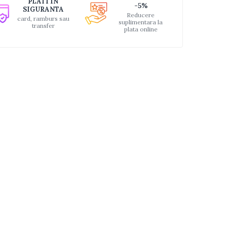
PLATI IN
-5%
SIGURANTA
Reducere
card, ramburs sau
suplimentara la
transfer
plata online