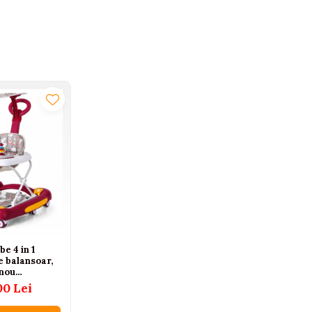
e 4 in 1
ie balansoar,
anou
luni
00 Lei