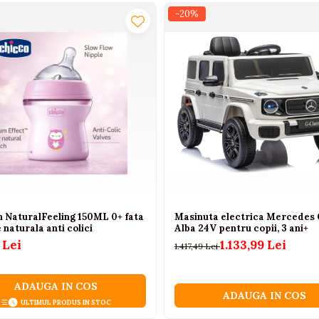
-20%
n NaturalFeeling 150ML 0+ fata
Masinuta electrica Mercedes 
 naturala anti colici
Alba 24V pentru copii, 3 ani+
 Lei
1.133,99 Lei
1.417,49 Lei
ADAUGA IN COS
ADAUGA IN COS
ULTIMUL PRODUS IN STOC