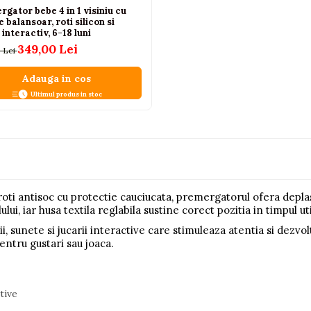
gator bebe 4 in 1 visiniu cu
e balansoar, roti silicon si
interactiv, 6-18 luni
349,00 Lei
 Lei
Adauga in cos
Ultimul produs in stoc
oti antisoc cu protectie cauciucata, premergatorul ofera deplasa
i, iar husa textila reglabila sustine corect pozitia in timpul util
 sunete si jucarii interactive care stimuleaza atentia si dezvol
ntru gustari sau joaca.
tive