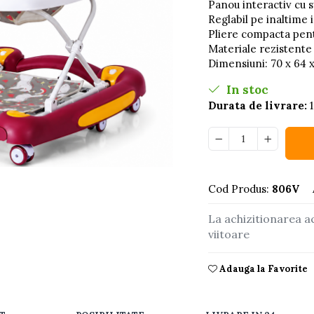
Panou interactiv cu s
Reglabil pe inaltime i
Pliere compacta pent
Materiale rezistente 
Dimensiuni: 70 x 64 
In stoc
Durata de livrare:
1
buie
Cod Produs:
806V
ook
La achizitionarea a
viitoare
Adauga la Favorite