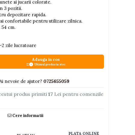
unete si jucarii colorate.
n 3 pozitii.
ru depozitare rapida.
si confortabile pentru utilizare zilnica.
x 54 cm.
-2 zile lucratoare
Adauga in cos
Ultimul produs in stoc
Ai nevoie de ajutor?
0725655059
cestui produs primiti
17
Lei pentru comenzile
Cere informatii
PLATA ONLINE