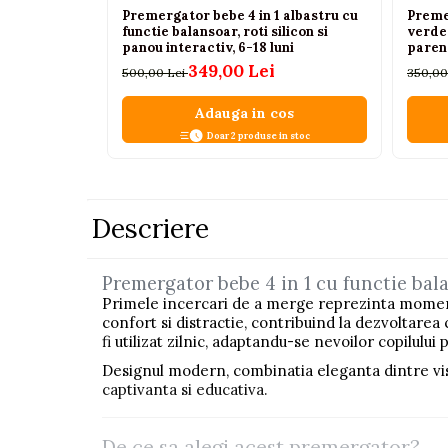
Premergator bebe 4 in 1 albastru cu
Preme
Pistoale
functie balansoar, roti silicon si
verde 
panou interactiv, 6-18 luni
parent
Plastilina
349,00 Lei
500,00 Lei
350,00
Proiectoare
Adauga in cos
Saltelute si centre de activitati
Doar 2 produse in stoc
Set Avioane si submarine
Seturi de doctor
Seturi de rufe
Descriere
Trenulete
Trenuri cu sine
Premergator bebe 4 in 1 cu functie balans
Vehicule de constructii
Primele incercari de a merge reprezinta momente
confort si distractie, contribuind la dezvoltarea 
fi utilizat zilnic, adaptandu-se nevoilor copilulu
Jucarii exterior
Designul modern, combinatia eleganta dintre visi
Ride-on
captivanta si educativa.
Biciclete
Triciclete
De ce sa alegi acest premergator?