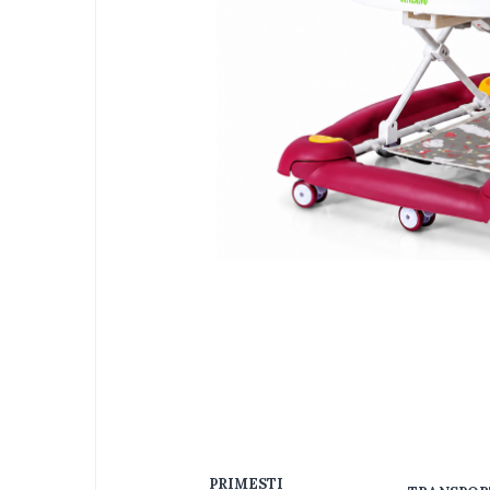
Jucarii bebelusi
Interactive, educative si muzicale
Saltelute si centre de activitati
Jucarii de baie
De plus
Zornaitoare
Pentru dentitie
Masinute
Papusi
Supermarket
Distri
pe
Puzzle
Faceb
Seturi camion
Table desen copii
Jucarii de baie
Seturi de frumusete
Caluti balansoar
PRIMESTI