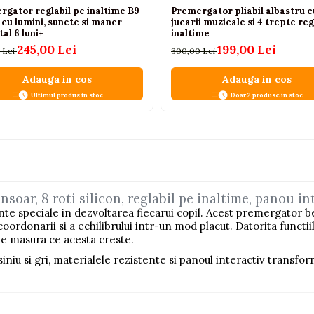
rgator reglabil pe inaltime B9
Premergator pliabil albastru c
cu lumini, sunete si maner
jucarii muzicale si 4 trepte reg
al 6 luni+
inaltime
245,00 Lei
199,00 Lei
 Lei
300,00 Lei
Adauga in cos
Adauga in cos
Ultimul produs in stoc
Doar 2 produse in stoc
oar, 8 roti silicon, reglabil pe inaltime, panou inte
 speciale in dezvoltarea fiecarui copil. Acest premergator bebe
coordonarii si a echilibrului intr-un mod placut. Datorita functii
i pe masura ce acesta creste.
niu si gri, materialele rezistente si panoul interactiv transf