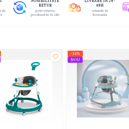
T
POSIBILITATE
LIVRARE IN 24-
RETUR
48H
i de
poti returna
oriunde in
ei
produsul in 14 zile
Romania
-34%
NOU