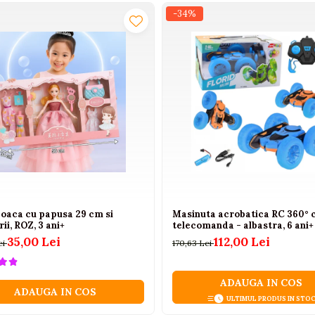
ui pe o perioada mai lunga, adaptandu-se etapelor de dezvoltare
-34%
.
joaca cu papusa 29 cm si
Masinuta acrobatica RC 360° 
ii, ROZ, 3 ani+
telecomanda - albastra, 6 ani+
zvoltarea copilului prin joaca.
35,00 Lei
112,00 Lei
ei
170,63 Lei
ADAUGA IN COS
ADAUGA IN COS
ULTIMUL PRODUS IN STO