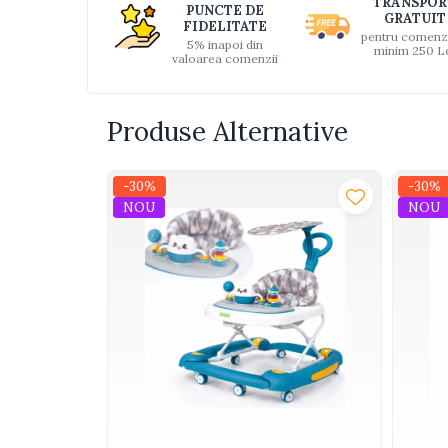
TRANSPOR
PUNCTE DE
Interactive, educative si
GRATUIT
FIDELITATE
muzicale
pentru comenz
5% inapoi din
minim 250 L
valoarea comenzii
Figurine
Ateliere si unelte
Produse Alternative
Blocuri de constructie
Covorase de dans
-30%
-30%
Creative
NOU
NOU
De plus
Electrocasnice si bucatarii
Fotolii gonflabile
Jocuri de indemanare
Jocuri sportive
Jucarii educative din lemn
Motociclete
Muzica si instrumente