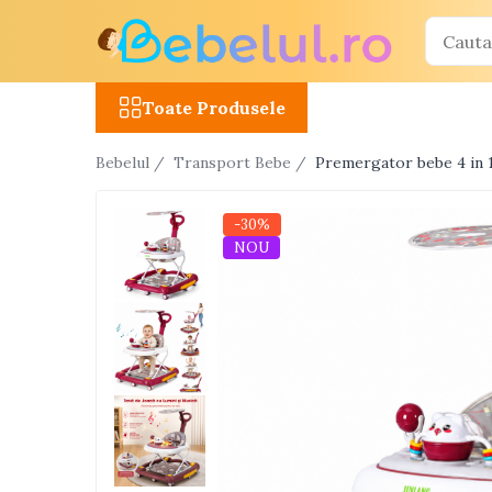
Toate Produsele
Toate Produsele
Jucarii cu telecomanda (RC)
Bebelul /
Transport Bebe /
Premergator bebe 4 in 1 v
Masinute R/C
Tancuri R/C
-30%
Atv-uri R/C
NOU
Avioane si elicoptere R/C
Camioane R/C
Motociclete R/C
Roboti R/C
Utilaje constructii R/C
Jucarii