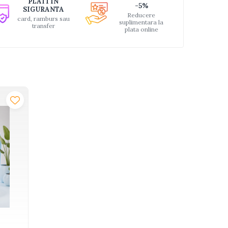
PLATI IN
-5%
SIGURANTA
Reducere
card, ramburs sau
suplimentara la
transfer
plata online