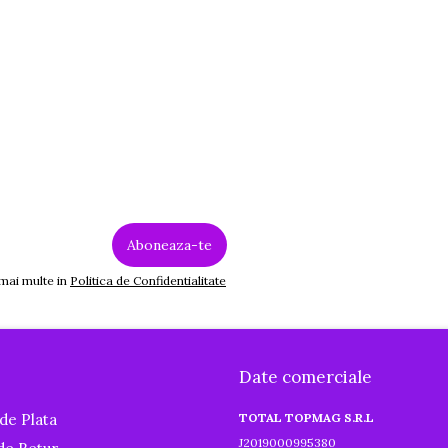
 mai multe in
Politica de Confidentialitate
Date comerciale
de Plata
TOTAL TOPMAG S.R.L
J2019000995380