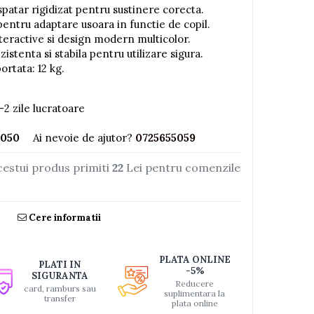
patar rigidizat pentru sustinere corecta.
pentru adaptare usoara in functie de copil.
nteractive si design modern multicolor.
istenta si stabila pentru utilizare sigura.
rtata: 12 kg.
-2 zile lucratoare
050
Ai nevoie de ajutor?
0725655059
cestui produs primiti
22
Lei pentru comenzile
Cere informatii
PLATA ONLINE
PLATI IN
-5%
SIGURANTA
Reducere
card, ramburs sau
suplimentara la
transfer
plata online