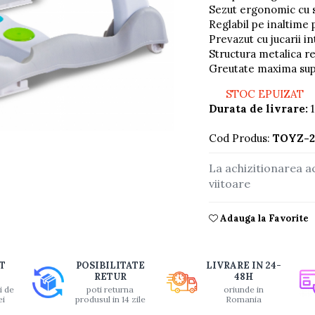
Sezut ergonomic cu s
Reglabil pe inaltime 
Prevazut cu jucarii i
Structura metalica rez
Greutate maxima supo
STOC EPUIZAT
Durata de livrare:
1
Cod Produs:
TOYZ-2
La achizitionarea a
buie
viitoare
ook
Adauga la Favorite
T
POSIBILITATE
LIVRARE IN 24-
RETUR
48H
i de
poti returna
oriunde in
ei
produsul in 14 zile
Romania