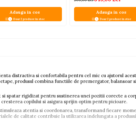
Adauga in cos
Adauga in cos
Doar 2 produse in stoc
Doar 2 produse in stoc
ienta distractiva si confortabila pentru cel mic cu ajutorul aces
te etape, produsul combina functiile de premergator, balansoar
i spatar rigidizat pentru sustinerea unei pozitii corecte a corpul
cresterea copilului si asigura sprijin optim pentru picioare.
 stimuleaza atentia si coordonarea, transformand fiecare moment
alele de calitate contribuie la utilizarea indelungata a produsul