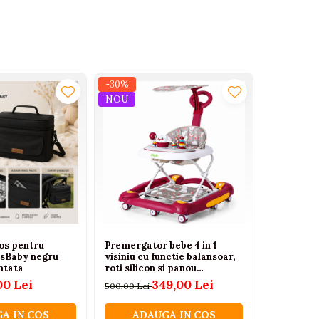
-30%
-25%
NOU
os pentru
Premergator bebe 4 in 1
Antemerg
lsBaby negru
visiniu cu functie balansoar,
Multifunct
ntata
roti silicon si panou
Telefon si
interactiv, 6-18 luni
Luni+
00 Lei
349,00 Lei
500,00 Lei
200,00 Lei
A IN COS
ADAUGA IN COS