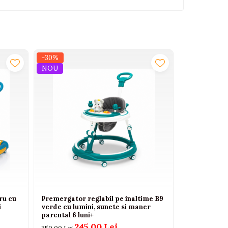
-30%
-7%
NOU
ru cu
Premergator reglabil pe inaltime B9
Geanta term
i
verde cu lumini, sunete si maner
MollsBaby 
parental 6 luni+
79
85,00 Lei
245,00 Lei
350,00 Lei