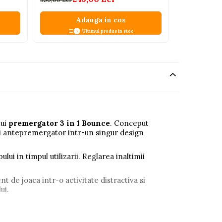
Adauga in cos
A
Ultimul produs in stoc
tui
premergator 3 in 1 Bounce
. Conceput
 si antepremergator intr-un singur design
ui in timpul utilizarii. Reglarea inaltimii
 de joaca intr-o activitate distractiva si
ui.