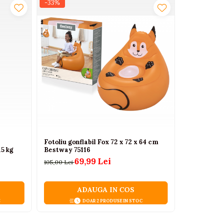
-33%
-17%
Fotoliu gonflabil Fox 72 x 72 x 64 cm
Mașinuță 
15 kg
Bestway 75116
Roșu
69,99 Lei
105,00 Lei
607,19 Lei
ADAUGA IN COS
C
DOAR 2 PRODUSE IN STOC