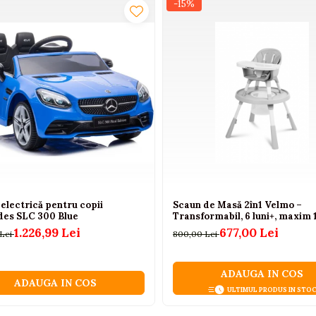
-15%
electrică pentru copii
Scaun de Masă 2în1 Velmo –
es SLC 300 Blue
Transformabil, 6 luni+, maxim 
1.226,99 Lei
677,00 Lei
 Lei
800,00 Lei
ADAUGA IN COS
ADAUGA IN COS
ULTIMUL PRODUS IN STO