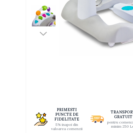
Jucarii bebelusi
Interactive, educative si muzicale
Saltelute si centre de activitati
Jucarii de baie
De plus
Zornaitoare
Pentru dentitie
Masinute
Papusi
Supermarket
Distri
pe
Puzzle
Faceb
Seturi camion
Table desen copii
PRIMESTI
Jucarii de baie
TRANSPOR
PUNCTE DE
GRATUIT
FIDELITATE
Seturi de frumusete
pentru comenz
5% inapoi din
minim 250 L
Caluti balansoar
valoarea comenzii