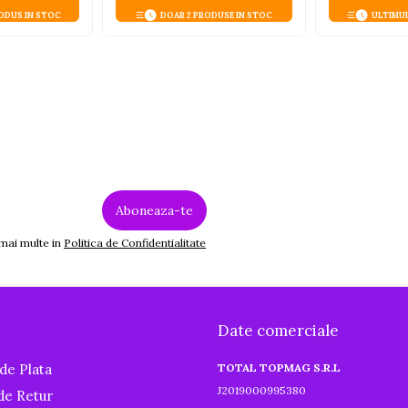
ODUS IN STOC
DOAR 2 PRODUSE IN STOC
ULTIMU
 mai multe in
Politica de Confidentialitate
Date comerciale
de Plata
TOTAL TOPMAG S.R.L
J2019000995380
 de Retur