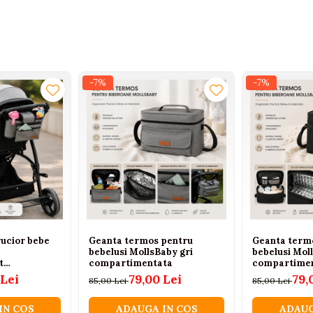
-7%
-7%
ucior bebe
Geanta termos pentru
Geanta term
bebelusi MollsBaby gri
bebelusi Mol
t
compartimentata
compartime
 Lei
79,00 Lei
79,
85,00 Lei
85,00 Lei
IN COS
ADAUGA IN COS
ADAUG