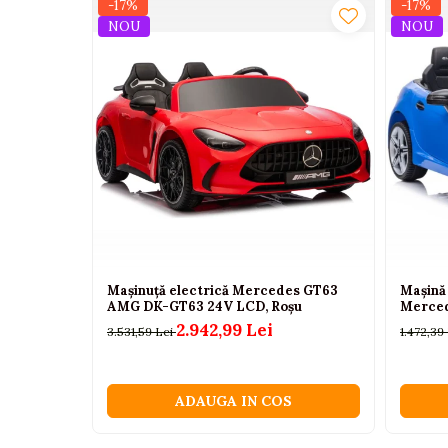
-17%
-17%
Camioane electrice
NOU
NOU
Imbracaminte
Seturi copii si bebelusi
Salopete bebe
Costumase
Rochite
Accesorii copii
Body-uri bebe
Treninguri copii
Mașinuță electrică Mercedes GT63
Mașină 
AMG DK-GT63 24V LCD, Roșu
Merced
Baia bebelusului
2.942,99 Lei
3.531,59 Lei
1.472,39
Incaltaminte
Adidasi
ADAUGA IN COS
Pantofiori