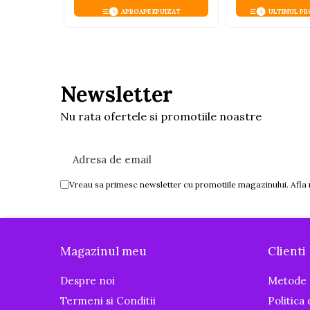
Igiena si ingrijire
APROAPE EPUIZAT
ULTIMUL PR
Baia bebelusului
Termometre pentru baie
Prosoape
Cadite
Newsletter
Halate de baie
Nu rata ofertele si promotiile noastre
Cutii pentru suzete si depozitare
Aspiratoare nazale si filtre
Perii pentru biberoane si tetine
Vreau sa primesc newsletter cu promotiile magazinului. Afla
Periute de dinti
Olite si reductoare WC
Scutece si accesorii
Magazinul meu
Clienti
Pentru Mamici
Igiena si Ingrijire Postnatala
Despre noi
Metode 
Ingrijire cosmetica mamici
Termeni si Conditii
Politica
Perioada Alaptarii