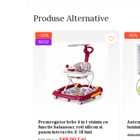
Interactive, educative si
muzicale
Produse Alternative
Figurine
Ateliere si unelte
-30%
-35%
Blocuri de constructie
NOU
Covorase de dans
Creative
De plus
Electrocasnice si bucatarii
Fotolii gonflabile
Jocuri de indemanare
Jocuri sportive
Jucarii educative din lemn
Premergator bebe 4 in 1 visiniu cu
Antem
functie balansoar, roti silicon si
lumini
Motociclete
panou interactiv, 6-18 luni
300,00
Muzica si instrumente
349,00 Lei
500,00 Lei