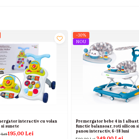
-30%
NOU
ergator interactiv cu volan
Premergator bebe 4 in 1 albast
 si sunete
functie balansoar, roti silicon s
panou interactiv, 6-18 luni
195,00 Lei
 Lei
349,00 Lei
500,00 Lei