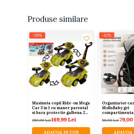
Tenisi
Botosi
Produse similare
Sandale
Cizme
-39%
-12%
Bebe la masa
Scaune de masa
Accesorii pentru hranire
Seturi de hranire
Cani, pahare si accesorii
Biberoane
Suzete si accesorii
Masinuta copii Ride-on Mega
Organizator car
Car 3 in 1 cu maner parental
MollsBaby gri
Incalzitoare pentru biberoane si
si bara protectie galbena 2
compartimenta
alimente
ani+
multifunctional
169,99 Lei
79,00
280,00 Lei
90,00 Lei
Bavete
ADAUGA IN COS
ADAUGA 