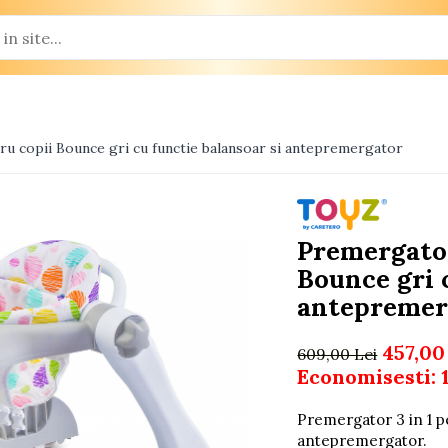
ru copii Bounce gri cu functie balansoar si antepremergator
Premergator
Bounce gri 
antepremer
457,00
609,00 Lei
Economisesti:
Premergator 3 in 1 pe
antepremergator.