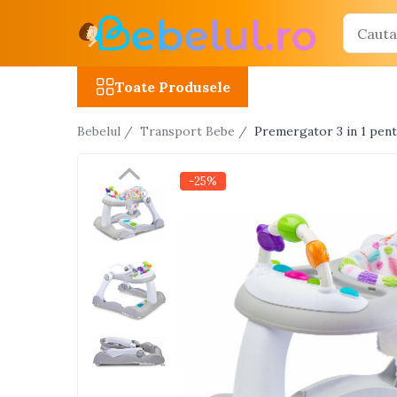
Toate Produsele
Toate Produsele
Jucarii cu telecomanda (RC)
Bebelul /
Transport Bebe /
Premergator 3 in 1 pent
Masinute R/C
Tancuri R/C
-25%
Atv-uri R/C
Avioane si elicoptere R/C
Camioane R/C
Motociclete R/C
Roboti R/C
Utilaje constructii R/C
Jucarii