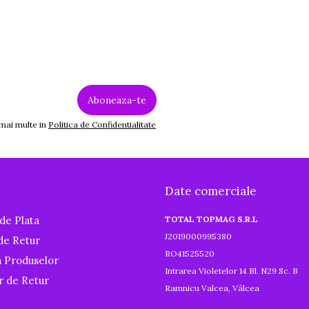
 mai multe in
Politica de Confidentialitate
Date comerciale
de Plata
TOTAL TOPMAG S.R.L
J2019000995380
 de Retur
RO41525520
a Produselor
Intrarea Violetelor 14 Bl. N29 Sc. B
r de Retur
Ramnicu Valcea, Vâlcea