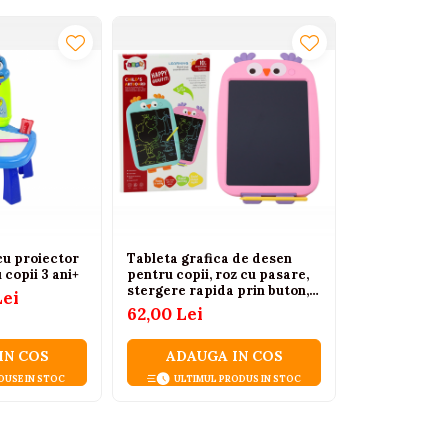
cu proiector
Tableta grafica de desen
copii 3 ani+
pentru copii, roz cu pasare,
stergere rapida prin buton,
Lei
reutilizabila (3+ ani)
62,00 Lei
IN COS
ADAUGA IN COS
DUSE IN STOC
ULTIMUL PRODUS IN STOC