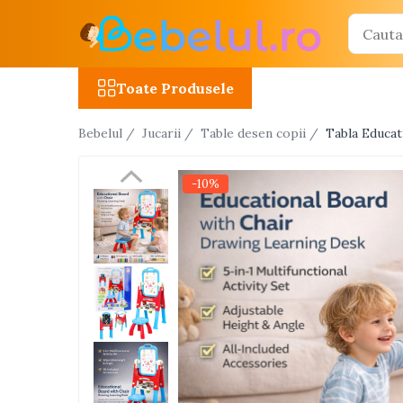
Toate Produsele
Toate Produsele
Jucarii cu telecomanda (RC)
Bebelul /
Jucarii /
Table desen copii /
Tabla Educat
Masinute R/C
Tancuri R/C
-10%
Atv-uri R/C
Avioane si elicoptere R/C
Camioane R/C
Motociclete R/C
Roboti R/C
Utilaje constructii R/C
Jucarii