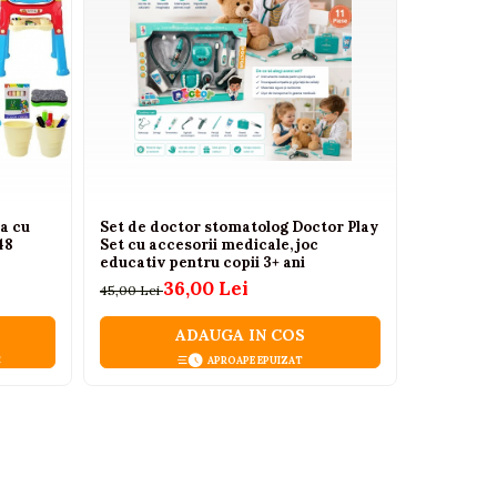
a cu
Set de doctor stomatolog Doctor Play
Masinuta 
48
Set cu accesorii medicale, joc
sunete, 24
educativ pentru copii 3+ ani
142,00 Lei
36,00 Lei
45,00 Lei
ADAUGA IN COS
C
APROAPE EPUIZAT