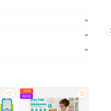
-20%
-37%
NOU