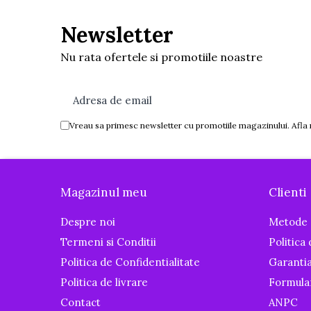
Igiena si ingrijire
Newsletter
Baia bebelusului
Termometre pentru baie
Nu rata ofertele si promotiile noastre
Prosoape
Cadite
Halate de baie
Cutii pentru suzete si depozitare
Vreau sa primesc newsletter cu promotiile magazinului. Afla
Aspiratoare nazale si filtre
Perii pentru biberoane si tetine
Periute de dinti
Magazinul meu
Clienti
Olite si reductoare WC
Despre noi
Metode 
Scutece si accesorii
Termeni si Conditii
Politica
Pentru Mamici
Politica de Confidentialitate
Garanti
Igiena si Ingrijire Postnatala
Politica de livrare
Formula
Ingrijire cosmetica mamici
Contact
ANPC
Perioada Alaptarii