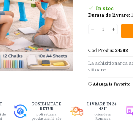
In stoc
Durata de livrare:
1
Cod Produs:
24598
La achizitionarea a
viitoare
buie
Adauga la Favorite
ook
T
POSIBILITATE
LIVRARE IN 24-
RETUR
48H
i de
poti returna
oriunde in
ei
produsul in 14 zile
Romania