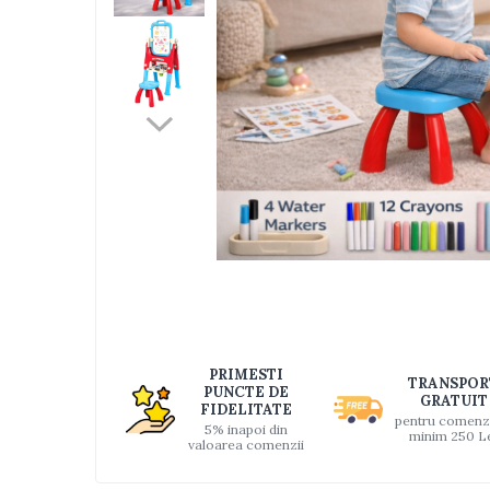
Jucarii bebelusi
Interactive, educative si muzicale
Saltelute si centre de activitati
Jucarii de baie
De plus
Zornaitoare
Pentru dentitie
Masinute
Papusi
Supermarket
Distri
pe
Puzzle
Faceb
Seturi camion
Table desen copii
PRIMESTI
TRANSPOR
PUNCTE DE
GRATUIT
Jucarii de baie
FIDELITATE
pentru comenz
5% inapoi din
minim 250 L
Seturi de frumusete
valoarea comenzii
Caluti balansoar