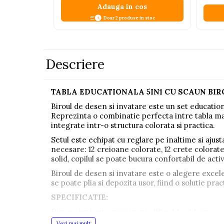
Adauga in cos
Pistoale
Doar 2 produse in stoc
Plastilina
Proiectoare
Saltelute si centre de activitati
Descriere
Set Avioane si submarine
Seturi de doctor
TABLA EDUCATIONALA 5IN1 CU SCAUN BIR
Seturi de rufe
Biroul de desen si invatare este un set educationa
Reprezinta o combinatie perfecta intre tabla mag
Trenulete
integrate intr-o structura colorata si practica.
Trenuri cu sine
Setul este echipat cu reglare pe inaltime si ajust
necesare: 12 creioane colorate, 12 crete colorate
Vehicule de constructii
solid, copilul se poate bucura confortabil de activ
Biroul de desen si invatare este o alegere excele
Jucarii exterior
se poate plia si depozita usor, fiind o solutie prac
Ride-on
SPECIFICATIE:
Biciclete
Dimensiuni set: aproximativ 110 x 44 x 44 cm
Triciclete
Dimensiuni ambalaj: 55.5 x 45.5 x 13.5 cm
Vezi mai mult