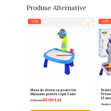
Interactive, educative si
Produse Alternative
muzicale
Figurine
-33%
-33%
Ateliere si unelte
Blocuri de constructie
Covorase de dans
Creative
De plus
Electrocasnice si bucatarii
Fotolii gonflabile
Jocuri de indemanare
Jocuri sportive
Masa de desen cu proiector
Proiec
Jucarii educative din lemn
Dinozaur pentru copii 3 ani+
Tetris
12 mar
65,00 Lei
97,13 Lei
Motociclete
75,00 
Muzica si instrumente