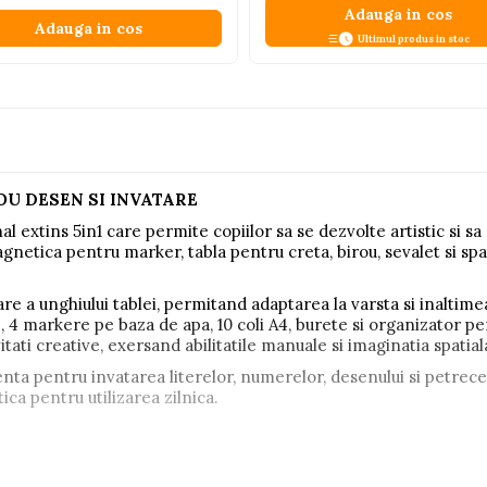
Adauga in cos
Adauga in cos
Ultimul produs in stoc
OU DESEN SI INVATARE
l extins 5in1 care permite copiilor sa se dezvolte artistic si sa 
netica pentru marker, tabla pentru creta, birou, sevalet si spa
are a unghiului tablei, permitand adaptarea la varsta si inaltime
, 4 markere pe baza de apa, 10 coli A4, burete si organizator pen
itati creative, exersand abilitatile manuale si imaginatia spatial
nta pentru invatarea literelor, numerelor, desenului si petrece
tica pentru utilizarea zilnica.