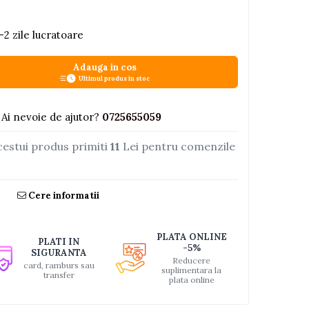
-2 zile lucratoare
Adauga in cos
Ultimul produs in stoc
Ai nevoie de ajutor?
0725655059
cestui produs primiti
11
Lei pentru comenzile
Cere informatii
PLATA ONLINE
PLATI IN
-5%
SIGURANTA
Reducere
card, ramburs sau
suplimentara la
transfer
plata online