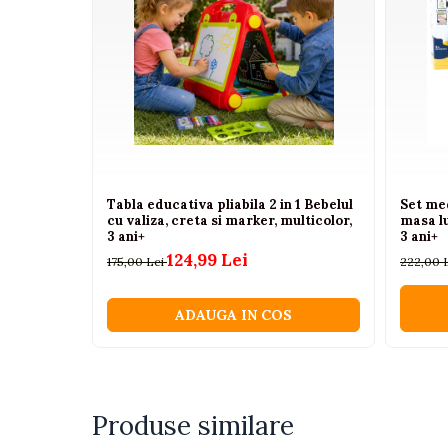
Camioane electrice
Imbracaminte
Seturi copii si bebelusi
Salopete bebe
Costumase
Rochite
Tabla educativa pliabila 2 in 1 Bebelul
Set med
cu valiza, creta si marker, multicolor,
masa lu
Accesorii copii
3 ani+
3 ani+
Body-uri bebe
124,99 Lei
175,00 Lei
222,00 
Treninguri copii
Baia bebelusului
ADAUGA IN COS
Incaltaminte
Adidasi
Produse similare
Pantofiori