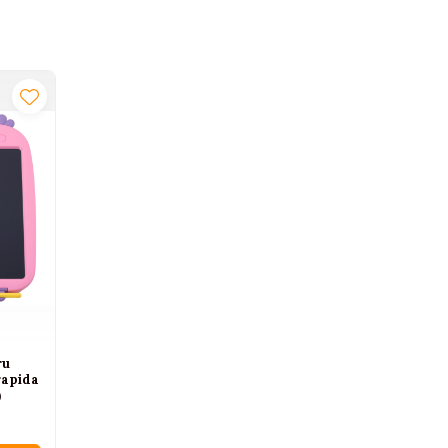
ru
rapida
)