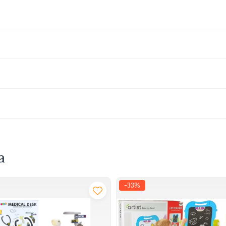
, organizator
i desen
a
-33%