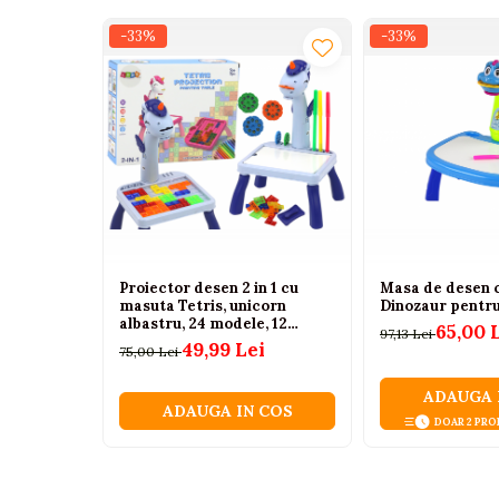
Tenisi
-33%
-33%
Botosi
Sandale
Cizme
Bebe la masa
Scaune de masa
Accesorii pentru hranire
Seturi de hranire
Proiector desen 2 in 1 cu
Masa de desen 
Cani, pahare si accesorii
masuta Tetris, unicorn
Dinozaur pentru 
albastru, 24 modele, 12
65,00 
Biberoane
97,13 Lei
markere, 3 ani+
49,99 Lei
75,00 Lei
Suzete si accesorii
ADAUGA 
Incalzitoare pentru biberoane si
ADAUGA IN COS
DOAR 2 PRO
alimente
Bavete