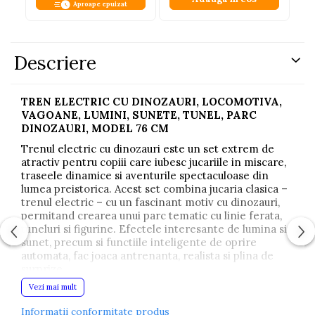
Aproape epuizat
Descriere
TREN ELECTRIC CU DINOZAURI, LOCOMOTIVA,
VAGOANE, LUMINI, SUNETE, TUNEL, PARC
DINOZAURI, MODEL 76 CM
Trenul electric cu dinozauri este un set extrem de
atractiv pentru copiii care iubesc jucariile in miscare,
traseele dinamice si aventurile spectaculoase din
lumea preistorica. Acest set combina jucaria clasica –
trenul electric – cu un fascinant motiv cu dinozauri,
permitand crearea unui parc tematic cu linie ferata,
tuneluri si figurine. Efectele interesante de lumina si
sunet, precum si functiile inteligente de oprire
automata, fac joaca antrenanta, realista si plina de
surprize.
Vezi mai mult
Locomotiva este echipata cu lumini colorate si sunete
care se activeaza in timpul deplasarii. Jucaria este
Informatii conformitate produs