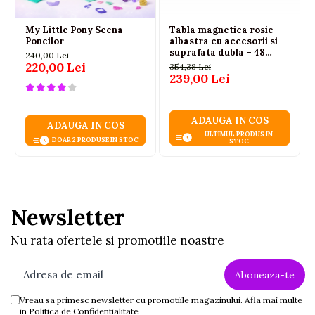
My Little Pony Scena
Tabla magnetica rosie-
Poneilor
albastra cu accesorii si
suprafata dubla – 48
240,00 Lei
piese
220,00 Lei
354,38 Lei
239,00 Lei
ADAUGA IN COS
ADAUGA IN COS
ULTIMUL PRODUS IN
DOAR 2 PRODUSE IN STOC
STOC
Newsletter
Nu rata ofertele si promotiile noastre
Vreau sa primesc newsletter cu promotiile magazinului. Afla mai multe
in
Politica de Confidentialitate