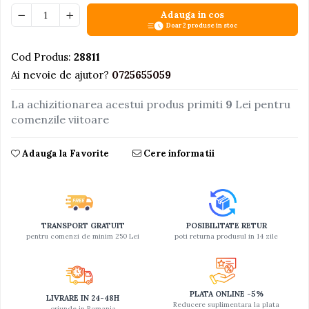
Adauga in cos
Jucarii educative din lemn
Doar 2 produse in stoc
Motociclete
Cod Produs:
28811
Muzica si instrumente
Ai nevoie de ajutor?
0725655059
Pistoale
La achizitionarea acestui produs primiti
9
Lei pentru
Plastilina
comenzile viitoare
Proiectoare
Saltelute si centre de activitati
Adauga la Favorite
Cere informatii
Set Avioane si submarine
Seturi de doctor
Seturi de rufe
TRANSPORT GRATUIT
POSIBILITATE RETUR
Trenulete
pentru comenzi de minim 250 Lei
poti returna produsul in 14 zile
Trenuri cu sine
Vehicule de constructii
PLATA ONLINE -5%
LIVRARE IN 24-48H
Reducere suplimentara la plata
oriunde in Romania