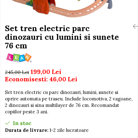
Igiena si Ingrijire Postnatala
Jucarii de baie
Ingrijire cosmetica mamici
Seturi de frumusete
Perioada Alaptarii
Perioada Sarcinii
Set tren electric parc
Caluti balansoar
Pompe de san
dinozauri cu lumini si sunete
Interactive, educative si
Sisteme De Purtare
muzicale
76 cm
Figurine
Ateliere si unelte
199,00 Lei
Blocuri de constructie
245,00 Lei
Economisesti:
46,00
Lei
Covorase de dans
Creative
Set tren electric cu parc dinozauri, lumini, sunete si
oprire automata pe traseu. Include locomotiva, 2 vagoane,
De plus
2 dinozauri si sina multilayer de 76 cm. Recomandat
Electrocasnice si bucatarii
copiilor peste 3 ani.
Fotolii gonflabile
In stoc
Jocuri de indemanare
Durata de livrare:
1-2 zile lucratoare
Jocuri sportive