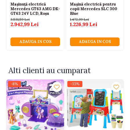
Conectare vagoane: carlige
Mașinuță electrică
Mașină electrică pentru
Material: plastic
Mercedes GT63 AMG DK-
copii Mercedes SLC 300
Efecte: lumini, sunet
GT63 24V LCD, Roșu
Blue
Functie suplimentara: oprire automata pe elementele
3.531,59 Lei
1.472,39 Lei
verzi ale sinei
2.942,99 Lei
1.226,99 Lei
Scop: distractie, dezvoltarea coordonarii si
imaginatiei
CONTINUT SET:
ADAUGA IN COS
ADAUGA IN COS
Locomotiva
Vagoane x2
Dinozauri x2
Sina pe mai multe niveluri
Alti clienti au cumparat
Macazuri
Tunel orizontal
Statie
-8%
-33%
Elemente decorative
Instructiuni
Ambalaj producator
3 ani+