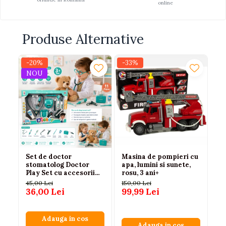
online
Produse Alternative
-20%
-33%
-2
NOU
Set de doctor
Masina de pompieri cu
Pi
stomatolog Doctor
apa, lumini si sunete,
ed
Play Set cu accesorii
rosu, 3 ani+
co
medicale, joc educativ
lu
45,00 Lei
150,00 Lei
60
pentru copii 3+ ani
36,00 Lei
99,99 Lei
45
Adauga in cos
Adauga in cos