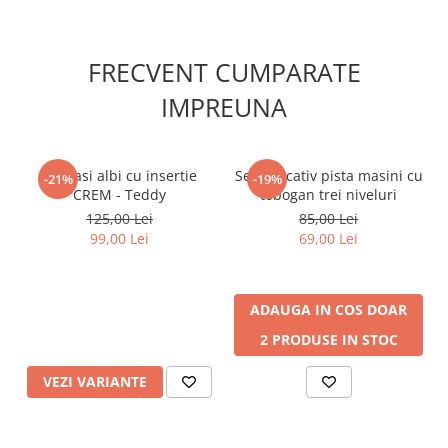
FRECVENT CUMPARATE
IMPREUNA
Adidasi albi cu insertie
Set educativ pista masini cu
-21%
-19%
CREM - Teddy
tobogan trei niveluri
125,00 Lei
85,00 Lei
99,00 Lei
69,00 Lei
ADAUGA IN COS
DOAR
2 PRODUSE IN STOC
VEZI VARIANTE