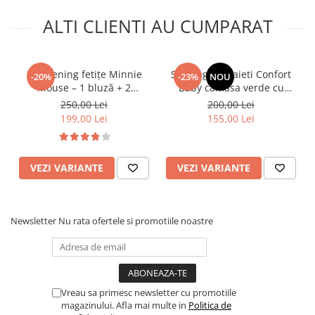
ALTI CLIENTI AU CUMPARAT
Set trening fetițe Minnie
Set elegant baieti Confort
-20%
-23%
NOU
Mouse – 1 bluză + 2
Baby camasa verde cu
pantaloni
maiou si bermude crem
250,00 Lei
200,00 Lei
199,00 Lei
155,00 Lei
VEZI VARIANTE
VEZI VARIANTE
Newsletter
Nu rata ofertele si promotiile noastre
Vreau sa primesc newsletter cu promotiile
magazinului. Afla mai multe in
Politica de