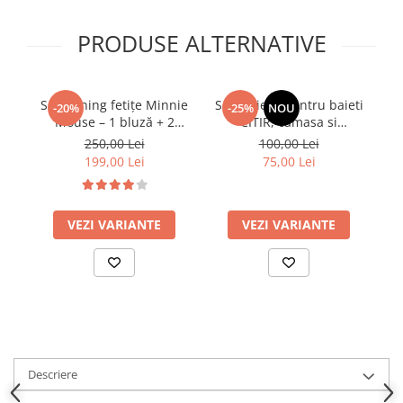
PRODUSE ALTERNATIVE
Set trening fetițe Minnie
Set 2 piese pentru baieti
Se
-20%
-25%
NOU
Mouse – 1 bluză + 2
CITIR, camasa si
Ba
pantaloni
pantaloni scurti din
250,00 Lei
100,00 Lei
bumbac
199,00 Lei
75,00 Lei
VEZI VARIANTE
VEZI VARIANTE
Descriere