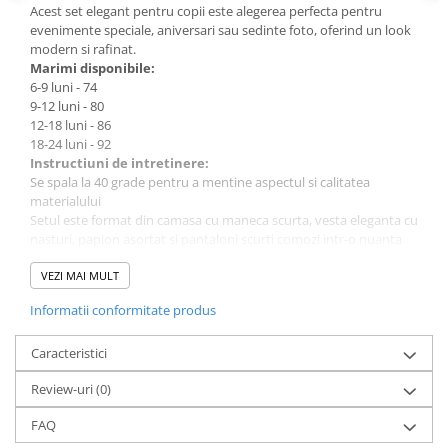
Acest set elegant pentru copii este alegerea perfecta pentru
evenimente speciale, aniversari sau sedinte foto, oferind un look
modern si rafinat.
Marimi disponibile:
6-9 luni - 74
9-12 luni - 80
12-18 luni - 86
18-24 luni - 92
Instructiuni de intretinere:
Se spala la 40 grade pentru a mentine aspectul si calitatea
materialului
Setul este format din camasa cu maneca scurta, vesta eleganta cu
nasturi, papion asortat si pantaloni scurti comozi intr-o nuanta
bej deschis.
Camasa alba ofera un aspect curat si elegant, fiind usor de purtat
VEZI MAI MULT
pe durata intregii zile. Vesta cu model discret in dungi
Informatii conformitate produs
completeaza perfect tinuta si adauga un plus de stil.
Pantalonii scurti au talie elastica cu snur reglabil pentru o
potrivire confortabila si libertate de miscare.
Caracteristici
Brandul Concept este apreciat pentru atentia la detalii si
Review-uri
(0)
designurile moderne dedicate celor mici.
Un set complet si elegant, ideal pentru momente speciale si
FAQ
aparitii memorabile.