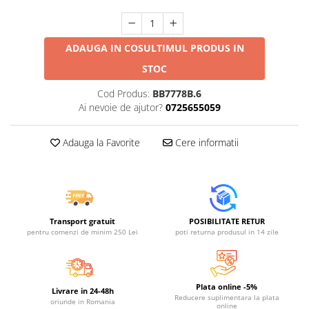
Jucarii educative din lemn
Motociclete
ADAUGA IN COS
ULTIMUL PRODUS IN
Muzica si instrumente
STOC
Pistoale
Plastilina
Cod Produs:
BB7778B.6
Ai nevoie de ajutor?
0725655059
Proiectoare
Saltelute si centre de activitati
Adauga la Favorite
Cere informatii
Set Avioane si submarine
Seturi de doctor
Seturi de rufe
Trenulete
Transport gratuit
POSIBILITATE RETUR
pentru comenzi de minim 250 Lei
poti returna produsul in 14 zile
Trenuri cu sine
Vehicule de constructii
Plata online -5%
Livrare in 24-48h
Reducere suplimentara la plata
oriunde in Romania
online