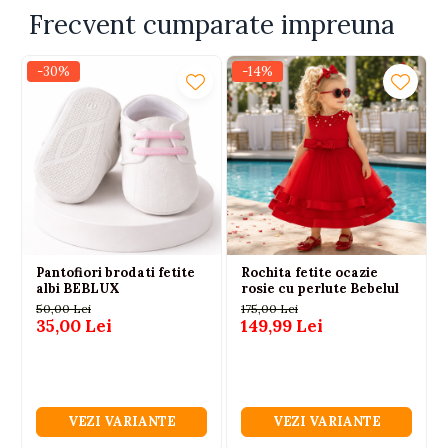
Frecvent cumparate impreuna
evenimente.
Brand Babypam, apreciat pentru calitatea si designul
modern al hainelor pentru copii.
-30%
-14%
Setul contine
Tunica alba cu maneci scurte si aplicatii decorative
cu cirese.
Brosa decorativa LOVE.
Fusta rosie cu talie elastica.
Material
Pantofiori brodati fetite
Rochita fetite ocazie
albi BEBLUX
rosie cu perlute Bebelul
50,00 Lei
85% vascoza
175,00 Lei
35,00 Lei
149,99 Lei
15% nailon
Marimi disponibile
VEZI VARIANTE
VEZI VARIANTE
6-9 luni (74 cm)