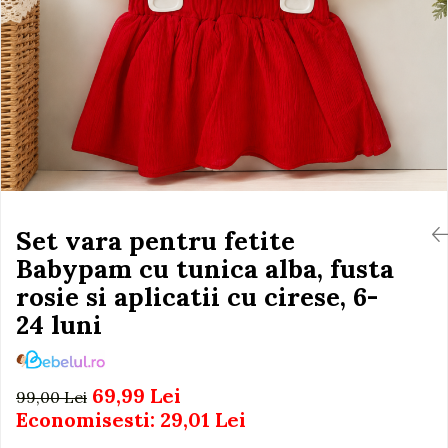
Igiena si Ingrijire Postnatala
Jucarii de baie
Ingrijire cosmetica mamici
Seturi de frumusete
Perioada Alaptarii
Perioada Sarcinii
Caluti balansoar
Pompe de san
Interactive, educative si
Sisteme De Purtare
muzicale
Figurine
Ateliere si unelte
Blocuri de constructie
Set vara pentru fetite
Covorase de dans
Babypam cu tunica alba, fusta
rosie si aplicatii cu cirese, 6-
Creative
24 luni
De plus
Electrocasnice si bucatarii
Fotolii gonflabile
69,99 Lei
99,00 Lei
Jocuri de indemanare
Economisesti:
29,01
Lei
Jocuri sportive