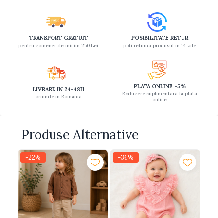
TRANSPORT GRATUIT
POSIBILITATE RETUR
pentru comenzi de minim 250 Lei
poti returna produsul in 14 zile
PLATA ONLINE -5%
LIVRARE IN 24-48H
Reducere suplimentara la plata
oriunde in Romania
online
Produse Alternative
-22%
-36%
-3
N