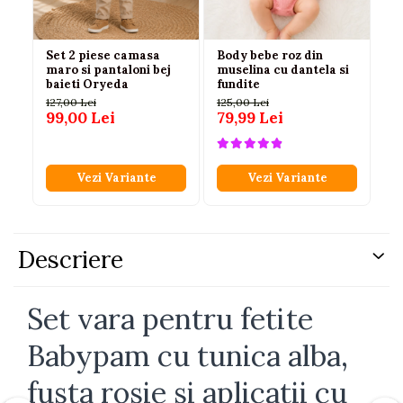
Set 2 piese camasa
Body bebe roz din
Se
maro si pantaloni bej
muselina cu dantela si
cu
baieti Oryeda
fundite
bă
127,00 Lei
125,00 Lei
110
99,00 Lei
79,99 Lei
75
Vezi Variante
Vezi Variante
Descriere
Set vara pentru fetite
Babypam cu tunica alba,
fusta rosie si aplicatii cu