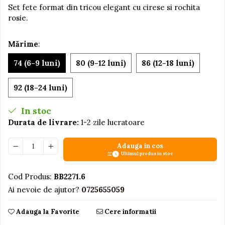
Set fete format din tricou elegant cu cirese si rochita
Jucarii educative din lemn
rosie.
Motociclete
Mărime
:
Muzica si instrumente
Pistoale
74 (6-9 luni)
80 (9-12 luni)
86 (12-18 luni)
Plastilina
92 (18-24 luni)
Proiectoare
Saltelute si centre de activitati
In stoc
Durata de livrare:
1-2 zile lucratoare
Set Avioane si submarine
Seturi de doctor
Adauga in cos
Seturi de rufe
Ultimul produs in stoc
Trenulete
Cod Produs:
BB2271.6
Trenuri cu sine
Ai nevoie de ajutor?
0725655059
Vehicule de constructii
Adauga la Favorite
Cere informatii