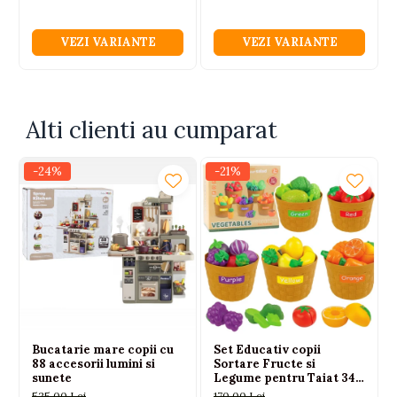
Brand: LEAN Toys
Cod produs: 10075
VEZI VARIANTE
VEZI VARIANTE
Bucati per carton: 24 bucati
Avertisment: nerecomandat copiilor sub 3 ani
Gen: unisex
Varsta recomandata: 3+
Alti clienti au cumparat
-24%
-21%
Bucatarie mare copii cu
Set Educativ copii
88 accesorii lumini si
Sortare Fructe si
sunete
Legume pentru Taiat 34
piese 3 ani+
525,00 Lei
170,00 Lei