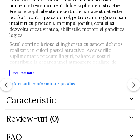
amiaza intr-un moment dulce si plin de distractie.
Fiecare copil iubeste deserturile, iar acest set este
perfect pentru joaca de rol, petreceri imaginare sau
intalniri cu prietenii. In timpul jocului, copilul isi
dezvolta creativitatea, abilitatile motorii si gandirea
logica.
Setul contine briose si inghetata cu aspect delicios,
realizate in culori pastel atractive. Accesoriile
suplimentare precum linguri, pahare si sosuri
contribuie la crearea unei atmosfere realiste de
cofetarie sau gelaterie. Deserturile arata foarte
Vezi mai mult
realist si vor incanta orice mic bucatar pasionat de
jocuri creative.
Informatii conformitate produs
Cu ajutorul lingurii speciale pentru inghetata, copilul
poate aseza cu usurinta globurile preferate, creand
Caracteristici
propriile combinatii de deserturi si dezvoltand
imaginatia prin joaca interactiva.
Setul include:
Review-uri
(0)
linguri in forma de inghetata
FAQ
lingura speciala pentru inghetata