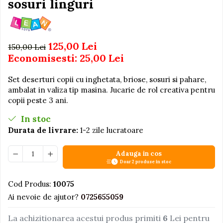
sosuri linguri
Igiena si Ingrijire Postnatala
Jucarii de baie
Ingrijire cosmetica mamici
Seturi de frumusete
Perioada Alaptarii
Perioada Sarcinii
Caluti balansoar
125,00 Lei
150,00 Lei
Pompe de san
Economisesti:
25,00
Lei
Interactive, educative si
Sisteme De Purtare
muzicale
Set deserturi copii cu inghetata, briose, sosuri si pahare,
Figurine
ambalat in valiza tip masina. Jucarie de rol creativa pentru
Ateliere si unelte
copii peste 3 ani.
Blocuri de constructie
In stoc
Covorase de dans
Durata de livrare:
1-2 zile lucratoare
Creative
Adauga in cos
De plus
Doar 2 produse in stoc
Electrocasnice si bucatarii
Cod Produs:
10075
Fotolii gonflabile
Ai nevoie de ajutor?
0725655059
Jocuri de indemanare
La achizitionarea acestui produs primiti
6
Lei pentru
Jocuri sportive