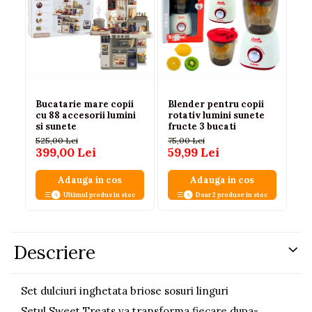
Bucatarie mare copii
Blender pentru copii
Se
cu 88 accesorii lumini
rotativ lumini sunete
ma
si sunete
fructe 3 bucati
le
525,00 Lei
75,00 Lei
10
399,00 Lei
59,99 Lei
82
Adauga in cos
Adauga in cos
Ultimul produs in stoc
Doar 2 produse in stoc
Descriere
Set dulciuri inghetata briose sosuri linguri
Setul Sweet Treats va transforma fiecare dupa-